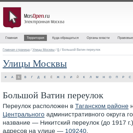
Главная
Территория
Куда обращаться
Органы власти
Правовые
Главная страница
/
Улицы Москвы
/
Б
/ Большой Ватин переулок
Улицы Москвы
#
А
Б
В
Г
Д
Е
Ё
Ж
З
И
Й
К
Л
М
Н
О
П
Р
С
Большой Ватин переулок
Переулок расположен в
Таганском районе
н
Центрального
административного округа г
название — Никитский переулок (до 1917 г.
адресов на улице —
109240
.