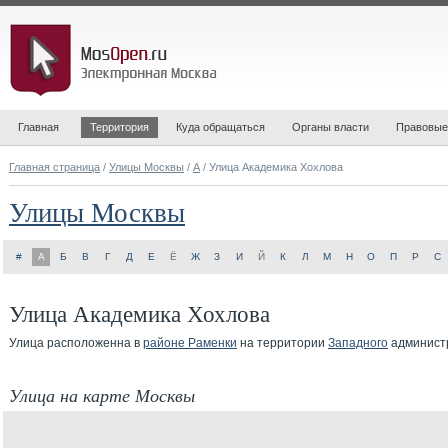
Главная
Территория
Куда обращаться
Органы власти
Правовые
Главная страница
/
Улицы Москвы
/
А
/ Улица Академика Хохлова
Улицы Москвы
#
А
Б
В
Г
Д
Е
Ё
Ж
З
И
Й
К
Л
М
Н
О
П
Р
С
Улица Академика Хохлова
Улица расположенна в
районе Раменки
на территории
Западного
администр
Улица на карте Москвы