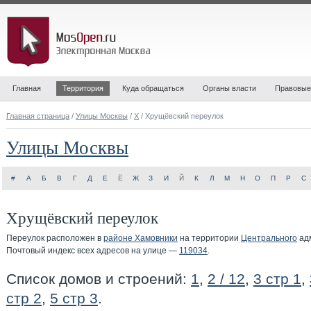
Главная
Территория
Куда обращаться
Органы власти
Правовые
Главная страница
/
Улицы Москвы
/
Х
/ Хрущёвский переулок
Улицы Москвы
#
А
Б
В
Г
Д
Е
Ё
Ж
З
И
Й
К
Л
М
Н
О
П
Р
С
Хрущёвский переулок
Переулок расположен в
районе Хамовники
на территории
Центрального
адм
Почтовый индекс всех адресов на улице —
119034
.
Список домов и строений:
1
,
2 / 12
,
3 стр 1
,
стр 2
,
5 стр 3
.