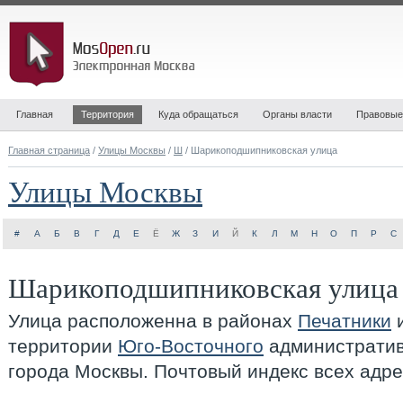
Главная
Территория
Куда обращаться
Органы власти
Правовые
Главная страница
/
Улицы Москвы
/
Ш
/ Шарикоподшипниковская улица
Улицы Москвы
#
А
Б
В
Г
Д
Е
Ё
Ж
З
И
Й
К
Л
М
Н
О
П
Р
С
Шарикоподшипниковская улица
Улица расположенна в районах
Печатники
территории
Юго-Восточного
административ
города Москвы. Почтовый индекс всех адр