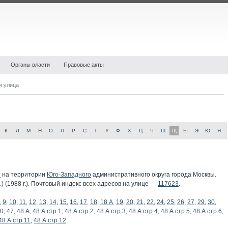
Органы власти
Правовые акты
я улица
К
Л
М
Н
О
П
Р
С
Т
У
Ф
Х
Ц
Ч
Ш
Щ
Ы
Э
Ю
Я
о
на территории
Юго-Западного
административного округа города Москвы.
 (1988 г.). Почтовый индекс всех адресов на улице —
117623
.
,
9
,
10
,
11
,
12
,
13
,
14
,
15
,
16
,
17
,
18
,
18 А
,
19
,
20
,
21
,
22
,
24
,
25
,
26
,
27
,
29
,
30
,
0
,
47
,
48 А
,
48 А стр 1
,
48 А стр 2
,
48 А стр 3
,
48 А стр 4
,
48 А стр 5
,
48 А стр 6
,
48 А стр 11
,
48 А стр 12
.