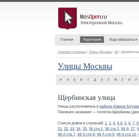
Главная
Территория
Куда обращаться
Главная страница
/
Улицы Москвы
/
Щ
/ Щербинска
Улицы Москвы
#
А
Б
В
Г
Д
Е
Ё
Ж
З
И
Й
Щербинская улица
Улица расположенна в
районе Южное Бутов
Прежнее название — посёлок Щербинка (дер.)
Список домов и строений:
1
,
3
,
4
,
4 А
,
5
,
6
,
7
,
8
31
,
32
,
33
,
34
,
35
,
36 стр 1
,
36 стр 2
,
36 А
,
37
,
4
48 А стр 7
,
48 А стр 8
,
48 А стр 9
,
48 А стр 10
,