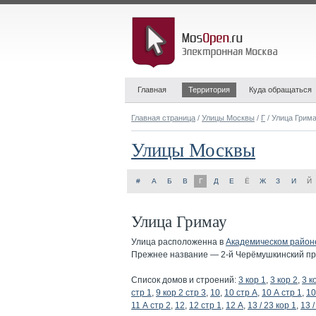
Главная
Территория
Куда обращаться
Главная страница
/
Улицы Москвы
/
Г
/ Улица Грим
Улицы Москвы
#
А
Б
В
Г
Д
Е
Ё
Ж
З
И
Й
Улица Гримау
Улица расположенна в
Академическом район
Прежнее название — 2-й Черёмушкинский прое
Список домов и строений:
3 кор 1
,
3 кор 2
,
3 к
стр 1
,
9 кор 2 стр 3
,
10
,
10 стр А
,
10 А стр 1
,
10
11 А стр 2
,
12
,
12 стр 1
,
12 А
,
13 / 23 кор 1
,
13 /