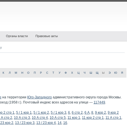
Органы власти
Правовые акты
ау
К
Л
М
Н
О
П
Р
С
Т
У
Ф
Х
Ц
Ч
Ш
Щ
Ы
Э
Ю
Я
е
на территории
Юго-Западного
административного округа города Москвы.
зд (1958 г.). Почтовый индекс всех адресов на улице —
117449
.
ор 2 стр 1
,
5 / 1 кор 1
,
5 / 1 кор 2
,
5 / 1 кор 3
,
6
,
6 стр 2
,
6 А
,
8
,
9 кор 2
,
9 кор 2
 А стр 2
,
10 А стр 3
,
10 А стр 4
,
10 А стр 5
,
11 кор 1
,
11 кор 2 стр 1
,
11 А стр 1
,
 23 кор 2
,
13 / 23 кор 3
,
13 / 23 кор 4
,
14
,
16
.