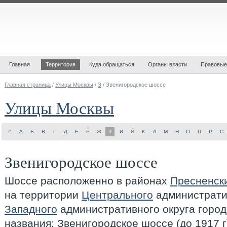
Главная
Территория
Куда обращаться
Органы власти
Правовые
Главная страница
/
Улицы Москвы
/
З
/ Звенигородское шоссе
Улицы Москвы
#
А
Б
В
Г
Д
Е
Ё
Ж
З
И
Й
К
Л
М
Н
О
П
Р
С
Звенигородское шоссе
Шоссе расположенно в районах
Пресненск
на территории
Центрального
администрати
Западного
административного округа горо
названия: Звенигородское шоссе (до 1917 г