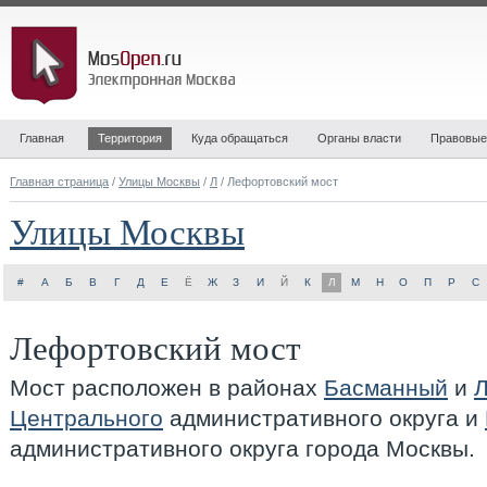
Главная
Территория
Куда обращаться
Органы власти
Правовые
Главная страница
/
Улицы Москвы
/
Л
/ Лефортовский мост
Улицы Москвы
#
А
Б
В
Г
Д
Е
Ё
Ж
З
И
Й
К
Л
М
Н
О
П
Р
С
Лефортовский мост
Мост расположен в районах
Басманный
и
Центрального
административного округа и
административного округа города Москвы.