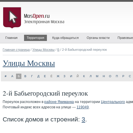
Главная
Территория
Куда обращаться
Органы власти
Правовые
Главная страница
/
Улицы Москвы
/
Б
/ 2-й Бабьегородский переулок
Улицы Москвы
#
А
Б
В
Г
Д
Е
Ё
Ж
З
И
Й
К
Л
М
Н
О
П
Р
С
2-й Бабьегородский переулок
Переулок расположен в
районе Якиманка
на территории
Центрального
адми
Почтовый индекс всех адресов на улице —
119049
.
Список домов и строений:
3
.