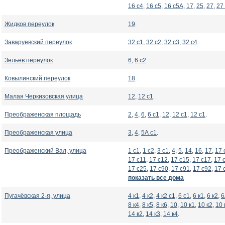
16 с4
,
16 с5
,
16 с5А
,
17
,
25
,
27
,
27
Жидков переулок
19
.
Заваруевский переулок
32 с1
,
32 с2
,
32 с3
,
32 с4
.
Зельев переулок
6
,
6 с2
.
Ковылинский переулок
18
.
Малая Черкизовская улица
12
,
12 с1
.
Преображенская площадь
2
,
4
,
6
,
6 с1
,
12
,
12 с1
,
12 с1
.
Преображенская улица
3
,
4
,
5А с1
.
Преображенский Вал, улица
1 с1
,
1 с2
,
3 с1
,
4
,
5
,
14
,
16
,
17
,
17 
17 с11
,
17 с12
,
17 с15
,
17 с17
,
17 
17 с25
,
17 с90
,
17 с91
,
17 с92
,
17 
показать все дома
Пугачёвская 2-я, улица
4 к1
,
4 к2
,
4 к2 с1
,
6 с1
,
6 к1
,
6 к2
,
6
8 к4
,
8 к5
,
8 к6
,
10
,
10 к1
,
10 к2
,
10 
14 к2
,
14 к3
,
14 к4
.