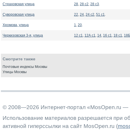
Страховская улица
28
,
28 с2
,
28 с3
.
Суворовская улица
22
,
24
,
24 с2
,
51 с1
.
Хромова, улица
1
,
20
.
Черкизовская 3-я, улица
12 с1
,
12А с1
,
14
,
16 с1
,
18 с1
,
18Б
Смотрите также
Почтовые индексы Москвы
Улицы Москвы
© 2008—2026 Интернет-портал «MosOpen.ru — 
Использование материалов разрешается при об
активной гиперссылки на сайт MosOpen.ru (
moso