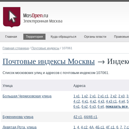
Главная
Территория
Куда обращаться
Органы власти
Правовые
Главная страница
/
Почтовые индексы
/ 107061
Почтовые индексы Москвы
→ Индекс
Список московских улиц и адресов с почтовым индексом 107061.
Улица
Адреса
Большая Черкизовская улица
1 к1
,
1 к2
,
2 к1
,
2 к1 с1
,
2 к2
,
2 к3
,
3
4 с2
,
4 к1
,
4 к2
,
4 к3
,
4 к3 с1
,
4 к4
,
5
6 к1
,
6 к2
,
6 к3
,
6 к4
,
показать все
Буженинова улица
42 с1
,
44/46 с1
.
Девятая Рота, улица
1
,
4
,
4 с2
,
4А
,
4Б с1
,
4Г с1
,
6
,
7
,
7 с