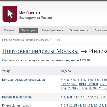
Главная
Территория
Куда обращаться
Органы власти
Правовые
Главная страница
/
Почтовые индексы
/ 127299
Почтовые индексы Москвы
→ Индекс
Список московских улиц и адресов с почтовым индексом 127299.
Улица
Адреса
Большая Академическая улица
4
,
4 с1
,
4 с2
,
5
,
5 с2
,
5 с3
,
5 с4
,
5 с
9 к1 с2
,
9/20
,
10/13
,
12/18 к1
,
12/18
20А с2
,
20А с3
,
20А с8
,
20Б
,
20Б с
Вокзальный переулок
4
,
5
,
6 к1
,
6 к2
,
7 с1
,
7 с2
,
7 к1
,
7 к2
Клары Цеткин, улица
2
,
2/3 с2
,
2/3 с3
,
2/3 с13
,
2/3 с14
,
3