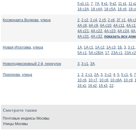
5 к1 с1
,
7
,
7А
,
9 к1
,
9 к2
,
11 к1
,
11 к
18 с3А
,
18 с4А
,
18 с5А
,
18 с6
,
18 с
Космонавта Волкова, улица
2
,
2 с2
,
2 с4
,
2 с5
,
2 с6
,
2Г с1
,
4А с
4А с8
,
4А с9
,
4А с10
,
4А с11
,
4А с1
4А с21
,
4А с22
,
4А с23
,
4А с24
,
4А
4А с31
,
4А с32
,
показать все дом
Новая Ипатовка, улица
1А
,
1А с1
,
1А с2
,
1А с3
,
1Б
,
3
,
3 с1
5А с1
,
5А с2БН
,
17
,
23А с1
,
23А с2
Новоподмосковный 2-й, переулок
3
,
3 с1
,
3А
.
Приорова, улица
1
,
2
,
2 с1
,
2А
,
3
,
3 с2
,
4
,
5
,
5 с1
,
6
,
7
10 с6
,
10 с7
,
10 с8
,
10 с8А
,
10 с9
,
16 к1
,
16 к2
,
16 к3
,
22
.
Смотрите также
Почтовые индексы Москвы
Улицы Москвы