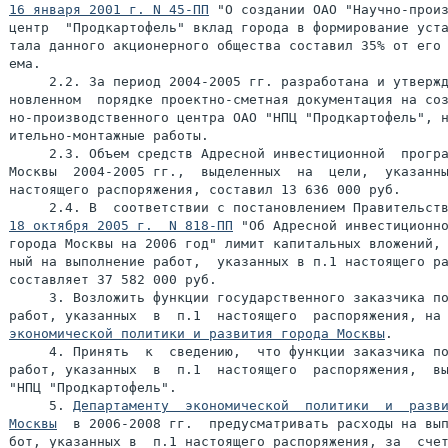
16 января 2001 г. N 45-ПП
 "О создании ОАО "Научно-произ
центр  "Продкартофель" вклад города в формирование уста
тала данного акционерного общества составил 35% от его 
ема.

     2.2. За период 2004-2005 гг. разработана и утвержд
новленном  порядке проектно-сметная документация на соз
но-производственного центра ОАО "НПЦ "Продкартофель", н
ительно-монтажные работы.

     2.3. Объем средств Адресной инвестиционной  програ
Москвы  2004-2005 гг.,  выделенных  на  цели,  указанны
настоящего распоряжения, составил 13 636 000 руб.

18 октября 2005 г.  N 818-ПП
 "Об Адресной инвестиционно
города Москвы на 2006 год" лимит капитальных вложений, 
ный на выполнение работ,  указанных в п.1 настоящего ра
составляет 37 582 000 руб.

     3. Возложить функции государственного заказчика по
работ, указанных  в  п.1  настоящего  распоряжения, на
экономической политики и развития города Москвы
.

     4. Принять  к  сведению,  что функции заказчика по
работ, указанных  в  п.1  настоящего  распоряжения,  вы
"НПЦ "Продкартофель".

     5. 
Департаменту  экономической  политики  и  разви
Москвы
  в 2006-2008 гг.  предусматривать расходы на вып
бот, указанных в  п.1 настоящего распоряжения, за  счет