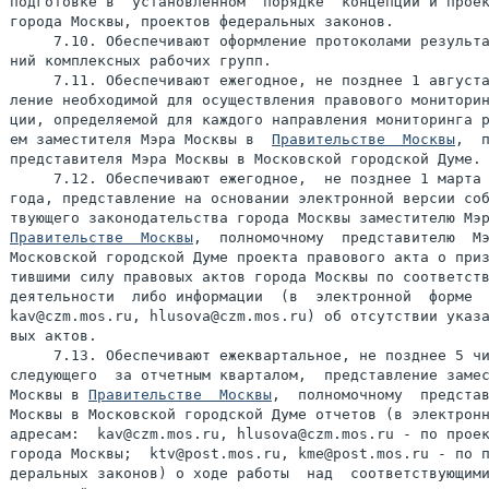
подготовке в  установленном  порядке  концепций и проек
города Москвы, проектов федеральных законов.

     7.10. Обеспечивают оформление протоколами результа
ний комплексных рабочих групп.

     7.11. Обеспечивают ежегодное, не позднее 1 августа
ление необходимой для осуществления правового мониторин
ции, определяемой для каждого направления мониторинга р
ем заместителя Мэра Москвы в  
Правительстве  Москвы
,  п
представителя Мэра Москвы в Московской городской Думе.

     7.12. Обеспечивают ежегодное,  не позднее 1 марта 
года, представление на основании электронной версии соб
Правительстве  Москвы
,  полномочному  представителю  Мэ
Московской городской Думе проекта правового акта о приз
тившими силу правовых актов города Москвы по соответств
деятельности  либо информации  (в  электронной  форме  
kav@czm.mos.ru, hlusova@czm.mos.ru) об отсутствии указа
вых актов.

     7.13. Обеспечивают ежеквартальное, не позднее 5 чи
следующего  за отчетным кварталом,  представление замес
Москвы в 
Правительстве  Москвы
,  полномочному  представ
Москвы в Московской городской Думе отчетов (в электронн
адресам:  kav@czm.mos.ru, hlusova@czm.mos.ru - по проек
города Москвы;  ktv@post.mos.ru, kme@post.mos.ru - по п
деральных законов) о ходе работы  над  соответствующими