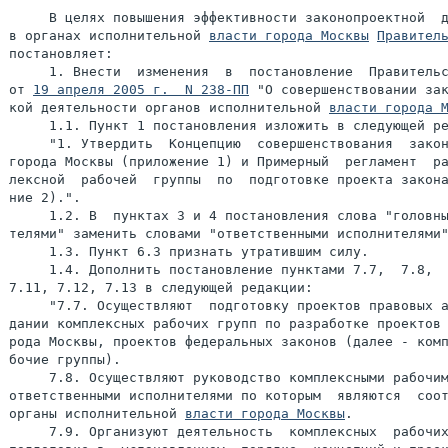
     В целях повышения эффективности законопроектной  д
в органах исполнительной 
власти города Москвы
Правител
постановляет:

     1. Внести  изменения  в  постановление  Правительс
от 
19 апреля 2005 г.  N 238-ПП
 "О совершенствовании зак
кой деятельности органов исполнительной 
власти города 
     1.1. Пункт 1 постановления изложить в следующей ре
     "1. Утвердить  Концепцию  совершенствования  закон
города Москвы (приложение 1) и Примерный  регламент  ра
лексной  рабочей  группы  по  подготовке проекта закона
ние 2).".

     1.2. В  пунктах 3 и 4 постановления слова "головны
телями" заменить словами "ответственными исполнителями"
     1.3. Пункт 6.3 признать утратившим силу.

     1.4. Дополнить постановление пунктами 7.7,  7.8,  
7.11, 7.12, 7.13 в следующей редакции:

     "7.7. Осуществляют  подготовку проектов правовых а
дании комплексных рабочих групп по разработке проектов 
рода Москвы, проектов федеральных законов (далее - комп
бочие группы).

     7.8. Осуществляют руководство комплексными рабочим
ответственными исполнителями по которым  являются  соот
органы исполнительной 
власти города Москвы
.

     7.9. Организуют деятельность  комплексных  рабочих