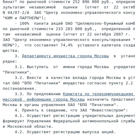
бинат" по рыночной стоимости 252 896 000 руб., определе
зультатам  независимой   оценки   (отчет  от  22  октяб
N 44/07-2/А  ЗАО "Центр экономико-управленческого консу
"КИМ и ПАРТНЕРЫ");

     - 100%  пакета акций ОАО "Целлюлозно-бумажный комб
по рыночной стоимости 233 283 000 руб.,  определенной п
там  независимой  оценки (отчет от 22 октября 2007 г.  
ЗАО "Центр экономико-управленческого консультирования "
НЕРЫ"),  что составляет 74,4%  уставного капитала созда
щества.

     3. 
Департаменту имущества города Москвы
  в  устано
рядке:

     3.1. Выступить  от  имени города Москвы  учредител
"Печатники".

     3.2. Внести  в качестве вклада города Москвы в уст
тал ОАО "БПО "Печатники" имущество согласно пункту 2.2 
постановления.

     3.3. По предложению 
Комитета по телекоммуникациям 
массовой  информации города Москвы
 назначить представит
Москвы в органы управления ОАО "БПО "Печатники".

     4. Принять к сведению, что ЗАО "Инвестлеспром":

     4.1. Осуществит регистрацию учредительных документ
формирует Управление Федеральной антимонопольной службы
и Московской области.

     4.2. Осуществит регистрацию выпуска акций.
