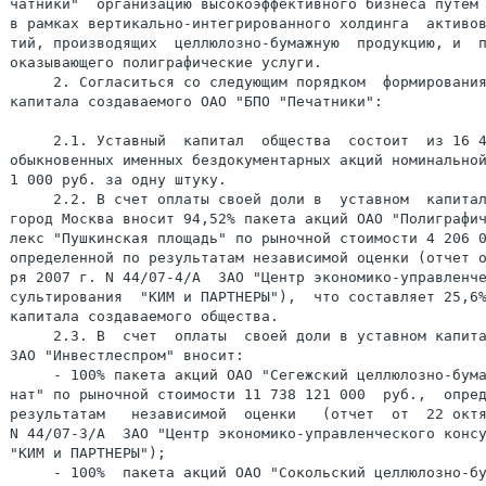
чатники"  организацию высокоэффективного бизнеса путем 
в рамках вертикально-интегрированного холдинга  активов
тий, производящих  целлюлозно-бумажную  продукцию, и  п
оказывающего полиграфические услуги.

     2. Согласиться со следующим порядком  формирования
капитала создаваемого ОАО "БПО "Печатники":

     2.1. Уставный  капитал  общества  состоит  из 16 4
обыкновенных именных бездокументарных акций номинальной
1 000 руб. за одну штуку.

     2.2. В счет оплаты своей доли в  уставном  капитал
город Москва вносит 94,52% пакета акций ОАО "Полиграфич
лекс "Пушкинская площадь" по рыночной стоимости 4 206 0
определенной по результатам независимой оценки (отчет о
ря 2007 г. N 44/07-4/А  ЗАО "Центр экономико-управленче
сультирования  "КИМ и ПАРТНЕРЫ"),  что составляет 25,6%
капитала создаваемого общества.

     2.3. В  счет  оплаты  своей доли в уставном капита
ЗАО "Инвестлеспром" вносит:

     - 100% пакета акций ОАО "Сегежский целлюлозно-бума
нат" по рыночной стоимости 11 738 121 000  руб.,  опред
результатам   независимой  оценки   (отчет  от  22 октя
N 44/07-3/А  ЗАО "Центр экономико-управленческого консу
"КИМ и ПАРТНЕРЫ");

     - 100%  пакета акций ОАО "Сокольский целлюлозно-бу