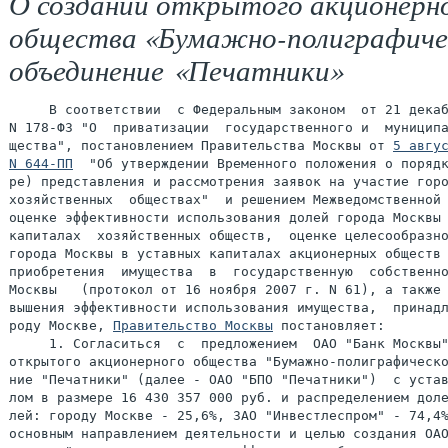
О создании открытого акционерн
общества «Бумажно-полиграфиче
объединение «Печатники»
     В соответствии  с Федеральным законом  от 21 декаб
N 178-ФЗ "О  приватизации  государственного и  муниципа
щества", постановлением Правительства Москвы от 
5 авгус
N 644-ПП
  "Об утверждении Временного положения о порядк
ре) представления и рассмотрения заявок на участие горо
хозяйственных  обществах"  и решением Межведомственной 
оценке эффективности использования долей города Москвы 
капиталах  хозяйственных обществ,  оценке целесообразно
города Москвы в уставных капиталах акционерных обществ 
приобретения  имущества  в  государственную  собственно
Москвы   (протокол от 16 ноября 2007 г. N 61), а также 
вышения эффективности использования имущества,  принадл
роду Москве, 
Правительство Москвы
 постановляет:

     1. Согласиться  с  предложением  ОАО "Банк Москвы"
открытого акционерного общества "Бумажно-полиграфическо
ние "Печатники" (далее - ОАО "БПО "Печатники")  с устав
лом в размере 16 430 357 000 руб. и распределением доле
лей: городу Москве - 25,6%, ЗАО "Инвестлеспром" - 74,4%
основным направлением деятельности и целью создания ОАО