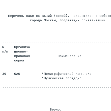
   Перечень пакетов акций (долей), находящихся в собств
              города Москвы, подлежащих приватизации

-------------------------------------------------------
N     Организа-

п/п   ционно-                                          
      правовая              Наименование

      форма

-------------------------------------------------------
39    ОАО           "Полиграфический комплекс

                    "Пушкинская площадь"               
-------------------------------------------------------