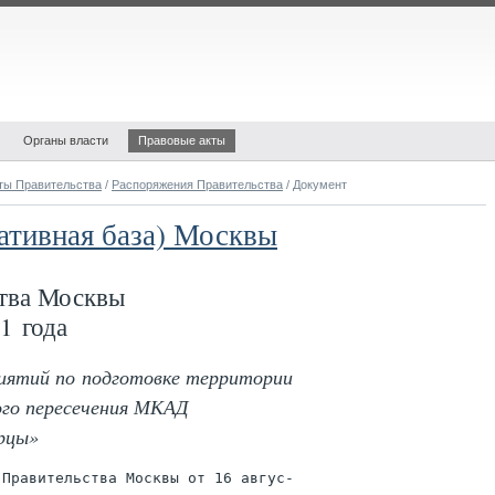
Органы власти
Правовые акты
ты Правительства
/
Распоряжения Правительства
/ Документ
ативная база) Москвы
тва Москвы
1 года
риятий по подготовке территории
го пересечения МКАД
рцы»
Правительства Москвы от 16 авгус-
