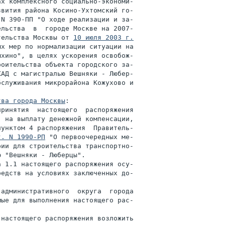
х комплексного социально-экономи-

вития района Косино-Ухтомский го-

N 390-ПП "О ходе реализации и за-

льства  в  городе Москве на 2007-

тельства Москвы от 
10 июля 2003 г.

х мер по нормализации ситуации на

хино", в целях ускорения освобож-

оительства объекта городского за-

АД с магистралью Вешняки - Любер-

служивания микрорайона Кожухово и

тва города Москвы
:

ринятия  настоящего  распоряжения

 на выплату денежной компенсации,

унктом 4 распоряжения  Правитель-

г. N 1990-РП
 "О первоочередных ме-

ии для строительства транспортно-

 "Вешняки - Люберцы".

 1.1 настоящего распоряжения осу-

едств на условиях заключенных до-

административного  округа  города

ые для выполнения настоящего рас-

настоящего распоряжения возложить
