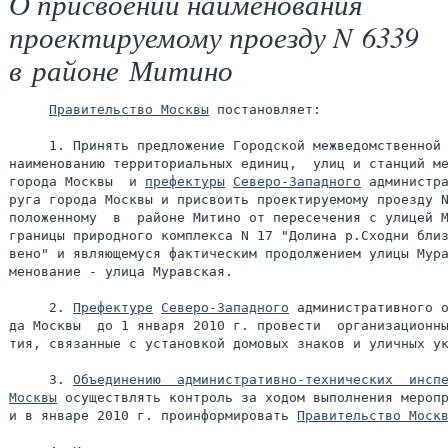
О присвоении наименования
проектируемому проезду N 6339
в районе Митино
Правительство Москвы
 постановляет:

     1. Принять предложение Городской межведомственной 
наименованию территориальных единиц,  улиц и станций ме
города Москвы  и 
префектуры
Северо-Западного
 администра
руга города Москвы и присвоить проектируемому проезду N
положенному  в  районе Митино от пересечения с улицей М
границы природного комплекса N 17 "Долина р.Сходни близ
вено" и являющемуся фактическим продолжением улицы Мура
менование - улица Муравская.

     2. 
Префектуре
Северо-Западного
 административного о
да Москвы  до 1 января 2010 г. провести  организационны
тия, связанные с установкой домовых знаков и уличных ук
     3. 
Объединению  административно-технических  инспе
Москвы
 осуществлять контроль за ходом выполнения меропр
и в январе 2010 г. проинформировать 
Правительство Моск