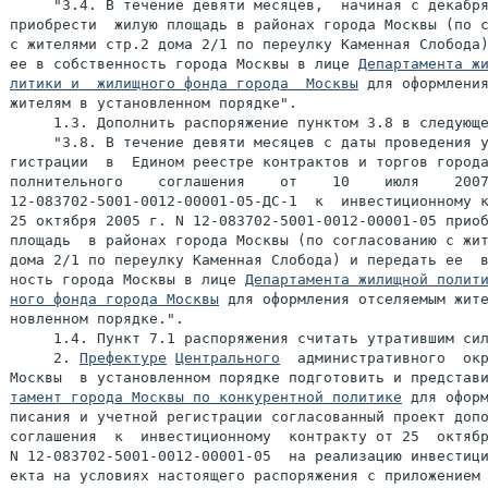
     "3.4. В течение девяти месяцев,  начиная с декабря
приобрести  жилую площадь в районах города Москвы (по с
с жителями стр.2 дома 2/1 по переулку Каменная Слобода)
ее в собственность города Москвы в лице 
Департамента жи
литики и  жилищного фонда города  Москвы
 для оформления
жителям в установленном порядке".

     1.3. Дополнить распоряжение пунктом 3.8 в следующе
     "3.8. В течение девяти месяцев с даты проведения у
гистрации  в  Едином реестре контрактов и торгов города
полнительного    соглашения    от    10    июля    2007
12-083702-5001-0012-00001-05-ДС-1  к  инвестиционному к
25 октября 2005 г. N 12-083702-5001-0012-00001-05 приоб
площадь  в районах города Москвы (по согласованию с жит
дома 2/1 по переулку Каменная Слобода) и передать ее  в
ность города Москвы в лице 
Департамента жилищной полити
ного фонда города Москвы
 для оформления отселяемым жите
новленном порядке.".

     1.4. Пункт 7.1 распоряжения считать утратившим сил
     2. 
Префектуре
Центрального
  административного  окр
Москвы  в установленном порядке подготовить и представ
тамент города Москвы по конкурентной политике
 для оформ
писания и учетной регистрации согласованный проект допо
соглашения  к  инвестиционному  контракту от 25  октябр
N 12-083702-5001-0012-00001-05  на реализацию инвестици
екта на условиях настоящего распоряжения с приложением 