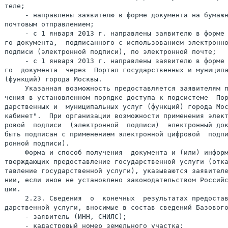
теле;

     - направлены заявителю в форме документа на бумажн
почтовым отправлением;

     - с 1 января 2013 г. направлены заявителю в форме 
го документа,  подписанного с использованием электронно
подписи (электронной подписи), по электронной почте;

     - с 1 января 2013 г. направлены заявителю в форме 
го  документа  через  Портал государственных и муниципа
(функций) города Москвы.

     Указанная возможность предоставляется заявителям п
чения в установленном порядке доступа к подсистеме  Пор
дарственных и  муниципальных услуг (функций) города Мос
кабинет".  При организации возможности применения элект
ровой  подписи  (электронной  подписи)  электронный док
быть подписан с применением электронной цифровой  подпи
ронной подписи).

     Форма и способ получения  документа и (или) информ
тверждающих предоставление государственной услуги (отка
тавление государственной услуги), указываются заявителе
нии, если иное не установлено законодательством Российс
ции.

     2.23. Сведения  о  конечных  результатах предостав
дарственной услуги, вносимые в состав сведений Базового
     - заявитель (ИНН, СНИЛС);

     - кадастровый номер земельного участка;
