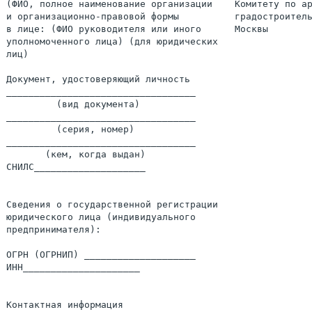
(ФИО, полное наименование организации    Комитету по ар
и организационно-правовой формы          градостроитель
в лице: (ФИО руководителя или иного      Москвы

уполномоченного лица) (для юридических

лиц)

Документ, удостоверяющий личность

__________________________________

         (вид документа)

__________________________________

         (серия, номер)

__________________________________

       (кем, когда выдан)

СНИЛС____________________

Сведения о государственной регистрации

юридического лица (индивидуального

предпринимателя):

ОГРН (ОГРНИП) ____________________

ИНН_____________________

Контактная информация
