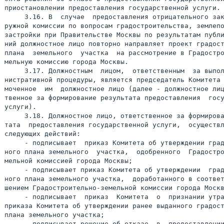
приостановлении предоставления государственной услуги.

     3.16. В  случае  предоставления отрицательного зак
ружной комиссии по вопросам градостроительства, землепо
застройки при Правительстве Москвы по результатам публи
ний должностное лицо повторно направляет проект градост
плана  земельного  участка  на рассмотрение в Градостро
мельную комиссию города Москвы.

     3.17. Должностным  лицом,  ответственным  за выпол
нистративной процедуры, является председатель Комитета 
моченное  им  должностное лицо (далее - должностное лиц
твенное за формирование результата предоставления  госу
услуги).

     3.18. Должностное лицо, ответственное за формирова
тата  предоставления государственной услуги,  осуществл
следующих действий:

     - подписывает  приказ Комитета об утверждении град
ного плана земельного  участка,  одобренного  Градостро
мельной комиссией города Москвы;

     - подписывает приказ Комитета об утверждении  град
ного плана земельного участка,  доработанного в соответ
шением Градостроительно-земельной комиссии города Москв
     - подписывает  приказ  Комитета  о  признании утра
приказа Комитета об утверждении ранее выданного градост
плана земельного участка;

     - подписывает решение об отказе  в  предоставлении