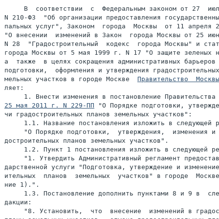
     В  соответствии  с  Федеральным законом от 27  июл
N 210-ФЗ  "Об организации предоставления государственны
пальных услуг", Законом  города  Москвы  от 11 апреля 2
"О внесении  изменений в Закон  города Москвы от 25 июн
N 28  "Градостроительный  кодекс  города Москвы" и стат
города Москвы от 5 мая 1999 г. N 17 "О защите зеленых н
а  также  в целях сокращения административных барьеров 
подготовки,  оформления и утверждения градостроительных
мельных участков в городе Москве  
Правительство  Москв
ляет:

25 мая 2011 г. N 229-ПП
 "О Порядке подготовки, утвержде
чи градостроительных планов земельных участков":

     1.1. Название постановления изложить в следующей р
     "О Порядке подготовки,  утверждения,  изменения и 
достроительных планов земельных участков".

     1.2. Пункт 1 постановления изложить в следующей ре
     "1. Утвердить Административный регламент предостав
дарственной услуги "Подготовка, утверждение и изменение
ительных  планов  земельных  участков" в городе  Москве
ние 1).".

     1.3. Постановление дополнить пунктами 8 и 9 в  сле
дакции:

     "8. Установить,  что  внесение  изменений в градос