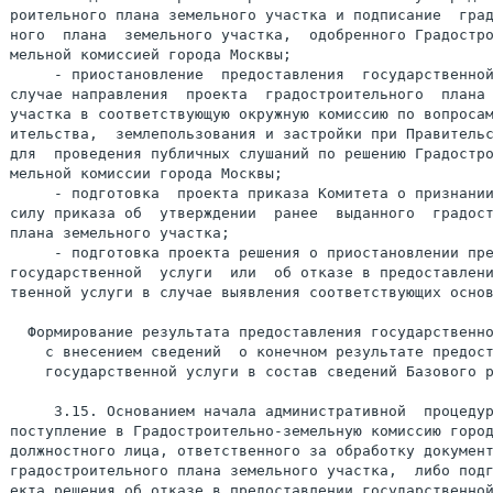
роительного плана земельного участка и подписание  град
ного  плана  земельного участка,  одобренного Градостро
мельной комиссией города Москвы;

     - приостановление  предоставления  государственной
случае направления  проекта  градостроительного  плана 
участка в соответствующую окружную комиссию по вопросам
ительства,  землепользования и застройки при Правительс
для  проведения публичных слушаний по решению Градостро
мельной комиссии города Москвы;

     - подготовка  проекта приказа Комитета о признании
силу приказа об  утверждении  ранее  выданного  градост
плана земельного участка;

     - подготовка проекта решения о приостановлении пре
государственной  услуги  или  об отказе в предоставлени
твенной услуги в случае выявления соответствующих основ
  Формирование результата предоставления государственно
    с внесением сведений  о конечном результате предост
    государственной услуги в состав сведений Базового р
     3.15. Основанием начала административной  процедур
поступление в Градостроительно-земельную комиссию город
должностного лица, ответственного за обработку документ
градостроительного плана земельного участка,  либо подг
екта решения об отказе в предоставлении государственной