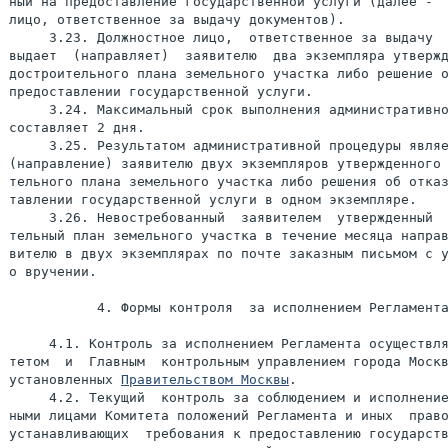
ный на предоставление государственной услуги (далее -  
лицо, ответственное за выдачу документов).

     3.23. Должностное лицо,  ответственное за выдачу  
выдает  (направляет)  заявителю  два экземпляра утвержд
достроительного плана земельного участка либо решение о
предоставлении государственной услуги.

     3.24. Максимальный срок выполнения административно
составляет 2 дня.

     3.25. Результатом административной процедуры являе
(направление) заявителю двух экземпляров утвержденного 
тельного плана земельного участка либо решения об отказ
тавлении государственной услуги в одном экземпляре.

     3.26. Невостребованный  заявителем  утвержденный  
тельный план земельного участка в течение месяца направ
вителю в двух экземплярах по почте заказным письмом с у
о вручении.

           4. Формы контроля  за исполнением Регламента
     4.1. Контроль за исполнением Регламента осуществля
тетом  и  Главным  контрольным управлением города Москв
установленных 
Правительством Москвы
.

     4.2. Текущий  контроль за соблюдением и исполнение
ными лицами Комитета положений Регламента и иных  право
устанавливающих  требования к предоставлению государств