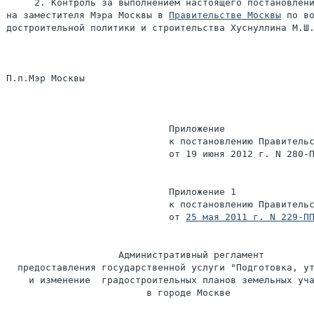
     2. Контроль за выполнением настоящего постановлени
на заместителя Мэра Москвы в 
Правительстве Москвы
 по во
достроительной политики и строительства Хуснуллина М.Ш.
П.п.Мэр Москвы                                         
                             Приложение

                             к постановлению Правительс
                             от 19 июня 2012 г. N 280-П
                             Приложение 1

                             к постановлению Правительс
                             от 
25 мая 2011 г. N 229-П
                    Административный регламент

  предоставления государственной услуги "Подготовка, ут
    и изменение  градостроительных планов земельных уча
                         в городе Москве
