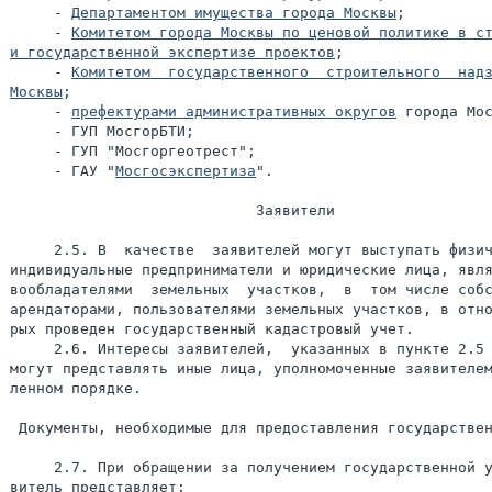
     - 
Департаментом имущества города Москвы
;

     - 
Комитетом города Москвы по ценовой политике в ст
и государственной экспертизе проектов
;

     - 
Комитетом  государственного  строительного  надз
Москвы
;

     - 
префектурами административных округов
 города Мос
     - ГУП МосгорБТИ;

     - ГУП "Мосгоргеотрест";

     - ГАУ "
Мосгосэкспертиза
".

                            Заявители

     2.5. В  качестве  заявителей могут выступать физич
индивидуальные предприниматели и юридические лица, явля
вообладателями  земельных  участков,  в  том числе собс
арендаторами, пользователями земельных участков, в отно
рых проведен государственный кадастровый учет.

     2.6. Интересы заявителей,  указанных в пункте 2.5 
могут представлять иные лица, уполномоченные заявителем
ленном порядке.

 Документы, необходимые для предоставления государствен
     2.7. При обращении за получением государственной у
витель представляет:
