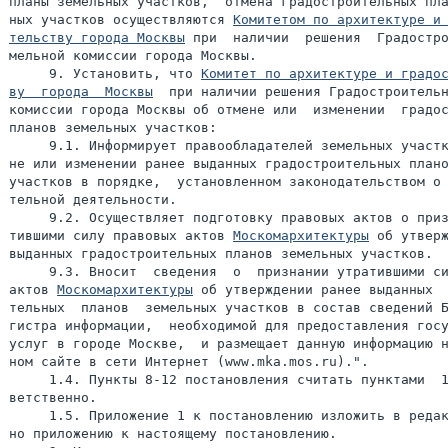
планы земельных участков,  отмена градостроительных пла
ных участков осуществляются 
Комитетом по архитектуре и 
тельству города Москвы
 при  наличии  решения  Градостро
мельной комиссии города Москвы.

     9. Установить, что 
Комитет по архитектуре и градос
ву  города  Москвы
  при наличии решения Градостроительн
комиссии города Москвы об отмене или  изменении  градос
планов земельных участков:

     9.1. Информирует правообладателей земельных участк
не или изменении ранее выданных градостроительных плано
участков в порядке,  установленном законодательством о 
тельной деятельности.

     9.2. Осуществляет подготовку правовых актов о приз
тившими силу правовых актов 
Москомархитектуры
 об утверж
выданных градостроительных планов земельных участков.

     9.3. Вносит  сведения  о  признании утратившими си
актов 
Москомархитектуры
 об утверждении ранее выданных  
тельных  планов  земельных участков в состав сведений Б
гистра информации,  необходимой для предоставления госу
услуг в городе Москве,  и размещает данную информацию н
ном сайте в сети Интернет (www.mka.mos.ru).".

     1.4. Пункты 8-12 постановления считать пунктами  1
ветственно.

     1.5. Приложение 1 к постановлению изложить в редак
но приложению к настоящему постановлению.
