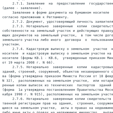
     2.7.1. Заявление  на  предоставление  государствен
     Заявление в форме документа на бумажном носителе  
согласно приложению к Регламенту.

     2.7.2. Документ, удостоверяющий личность заявителя
     2.7.3. Нотариально  заверенные  копии  свидетельст
собственности на земельный участок и действующих правоу
ющих документов на земельный участок,  в том числе дого
земельного участка либо иного  договора  о  пользовании
участком.

     2.7.4. Кадастровую выписку о земельном  участке  н
носителе  и кадастровую выписку о земельном участке на 
носителе (формы KB.1 - КВ.6,  утвержденные приказом Мин
от 19 марта 2008 г. N 66).

     2.7.5. Нотариально  заверенные  копии  кадастровых
зданий, строений, сооружений, объектов незавершенного с
ва (форма утверждена приказом Минюста России от 18 февр
N 32),  расположенных на земельном участке,  или нотари
ренные копии выписок из технических  паспортов  зданий 
(форма  1а утверждена постановлением Правительства Моск
кабря 1998 г. N 915), расположенных на земельном участк
     2.7.6. Нотариально  заверенные копии свидетельств 
твенной регистрации прав на здания,  строения, сооружен
щиеся на земельном участке,  акты о правах на недвижимо
либо иные акты о правах на недвижимое имущество,  выдан