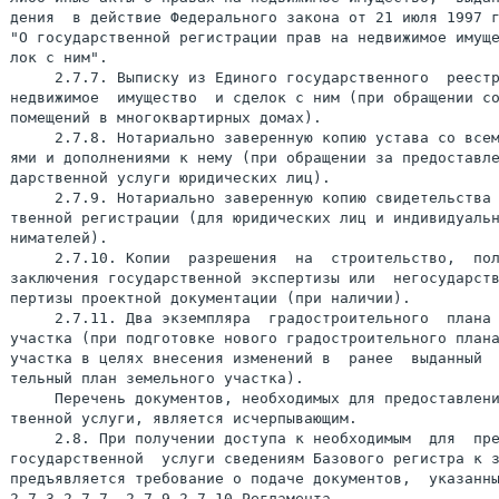
дения  в действие Федерального закона от 21 июля 1997 г
"О государственной регистрации прав на недвижимое имуще
лок с ним".

     2.7.7. Выписку из Единого государственного  реестр
недвижимое  имущество  и сделок с ним (при обращении со
помещений в многоквартирных домах).

     2.7.8. Нотариально заверенную копию устава со всем
ями и дополнениями к нему (при обращении за предоставле
дарственной услуги юридических лиц).

     2.7.9. Нотариально заверенную копию свидетельства 
твенной регистрации (для юридических лиц и индивидуальн
нимателей).

     2.7.10. Копии  разрешения  на  строительство,  пол
заключения государственной экспертизы или  негосударств
пертизы проектной документации (при наличии).

     2.7.11. Два экземпляра  градостроительного  плана 
участка (при подготовке нового градостроительного плана
участка в целях внесения изменений в  ранее  выданный  
тельный план земельного участка).

     Перечень документов, необходимых для предоставлени
твенной услуги, является исчерпывающим.

     2.8. При получении доступа к необходимым  для  пре
государственной  услуги сведениям Базового регистра к з
предъявляется требование о подаче документов,  указанны
2.7.3-2.7.7, 2.7.9-2.7.10 Регламента.
