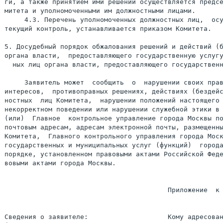
ги, а также принятием ими решений осуществляется предсе
митета и уполномоченными им должностными лицами.

     4.3. Перечень уполномоченных должностных лиц,  осу
текущий контроль, устанавливается приказом Комитета.

5. Досудебный порядок обжалования решений и действий (б
органа власти,  предоставляющего государственную услугу
  ных лиц органа власти, предоставляющего государственн
     Заявитель может  сообщить  о  нарушении своих прав
интересов,  противоправных решениях, действиях (бездейс
ностных  лиц Комитета,  нарушении положений настоящего 
некорректном поведении или нарушении служебной этики в 
(или)  Главное  контрольное управление города Москвы по
почтовым адресам, адресам электронной почты, размещенны
Комитета,  Главного контрольного управления города Моск
государственных и муниципальных услуг (функций)  города
порядке, установленном правовыми актами Российской Феде
вовыми актами города Москвы.

                                         Приложение  к 
Сведения о заявителе:                    Кому адресован