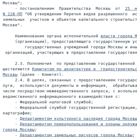
Москвы";

     - постановлением  Правительства  Москвы  от  
25  м
N 228-ПП
 "Об утверждении Перечня видов разрешенного  ис
земельных  участков и объектов капитального строительст
Москве".

     Наименование органа исполнительной 
власти города 
     (организации), предоставляющего государственную ус
         государственных учреждений города Москвы и ины
 организаций, участвующих в предоставлении государствен
     2.3. Полномочия  по представлению государственной 
ществляются 
Комитетом по архитектуре и  градостроительс
Москвы
 (далее - Комитет).

     2.4. В целях, связанных с предоставлением государс
луги,  используются документы и информация,  обрабатыва
числе посредством межведомственного запроса, с использо
ведомственного информационного взаимодействия с:

     - Федеральной налоговой службой;

     - Федеральной службой государственной регистрации,
картографии;

     - 
Департаментом культурного наследия города Москв
     - 
Департаментом природопользования и охраны окружа
города Москвы
;

     - 
Департаментом земельных ресурсов города Москвы
;
