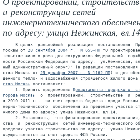
О проектировании, строительств
и реконструкции сетей
инженернотехнического обеспече
по адресу: улица Нежинская, вл.14
     В целях  дальнейшей  реализации  постановления  Пр
Москвы от 
28 сентября 2004 г.  N 655-ПП
 "О проектирован
тельстве жилого дома для сотрудников Федеральной  служб
ности Российской Федерации по адресу:  ул.Нежинская, вл
ный административный округ)" (в редакции постановления 
ства Москвы от 
25 декабря 2007 г. N 1162-ПП
) и для обес
дежного тепло- и водоснабжения строящегося жилого дома
ство Москвы
 постановляет:

     1. Принять предложение 
Департамента городского  ст
города Москвы
  о  проектировании,  строительстве  и  ре
в 2010-2011 гг.  за счет средств бюджета города Москвы 
нерно-технического  обеспечения за пределами участка ст
жилого дома по адресу: улица Нежинская, вл.14.

     2. Установить,  что финансирование проектирования,
ства  и  реконструкции  сетей инженерно-технического об
пределах участка строительства по адресу:  улица Нежинс
осуществляется за счет средств ФСБ России.
