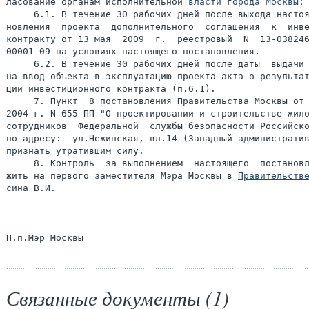
ласование органам исполнительной 
власти города Москвы
:

     6.1. В течение 30 рабочих дней после выхода настоя
новления  проекта  дополнительного  соглашения  к  инве
контракту от 13 мая  2009  г.  реестровый  N  13-038246
00001-09 на условиях настоящего постановления.

     6.2. В течение 30 рабочих дней после даты  выдачи 
на ввод объекта в эксплуатацию проекта акта о результат
ции инвестиционного контракта (п.6.1).

     7. Пункт  8 постановления Правительства Москвы от 
2004 г. N 655-ПП "О проектировании и строительстве жило
сотрудников  Федеральной  службы безопасности Российско
по адресу:  ул.Нежинская, вл.14 (Западный административ
признать утратившим силу.

     8. Контроль  за выполнением  настоящего  постановл
жить на первого заместителя Мэра Москвы в 
Правительств
сина В.И.

Связанные документы (1)