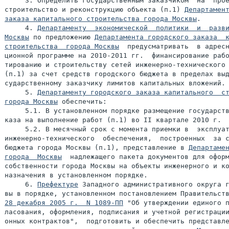
     3. Определить государственным заказчиком  на  прое
строительство и реконструкцию объекта (п.1) 
Департамент
заказа капитального строительства города Москвы
.

     4. 
Департаменту  экономической  политики  и  разви
Москвы
 по предложению 
Департамента городского заказа  к
строительства  города Москвы
  предусматривать  в адресн
ционной программе на 2010-2011 гг.  финансирование рабо
тированию и строительству сетей инженерно-технического 
(п.1) за счет средств городского бюджета в пределах выд
сударственному заказчику лимитов капитальных вложений.

     5. 
Департаменту городского заказа капитального  ст
города Москвы
 обеспечить:

     5.1. В установленном порядке размещение государств
каза на выполнение работ (п.1) во II квартале 2010 г.

     5.2. В месячный срок с момента приемки в  эксплуат
инженерно-технического  обеспечения,  построенных  за с
бюджета города Москвы (п.1), представление в 
Департамен
города  Москвы
  надлежащего пакета документов для оформ
собственности города Москвы на объекты инженерного и ко
назначения в установленном порядке.

     6. 
Префектуре
 Западного административного округа г
28 декабря 2005 г.  N 1089-ПП
 "Об утверждении единого п
ласования, оформления, подписания и учетной регистрации
онных контрактов",  подготовить и обеспечить представле