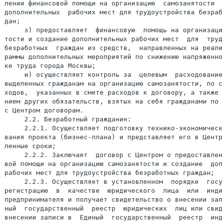
лении финансовой помощи на организацию  самозанятости  
дополнительных  рабочих мест для трудоустройства безраб
дан;

     з) предоставляет  финансовую  помощь на организаци
тости и создание дополнительных рабочих мест  для  труд
безработных  граждан из средств,  направленных на реали
раммы дополнительных мероприятий по снижению напряженно
ке труда города Москвы;

     и) осуществляет контроль за  целевым  расходование
выделенных гражданам на организацию самозанятости, по с
ходов,  указанных в смете расходов к договору, а также 
нием других обязательств, взятых на себя гражданами по 
с Центром договорам.

     2.2. Безработный гражданин:

     2.2.1. Осуществляет подготовку технико-экономическ
вания проекта (бизнес-плана) и представляет его в Центр
ленные сроки;

     2.2.2. Заключает  договор с Центром о предоставлен
вой помощи на организацию самозанятости и создание  доп
рабочих мест для трудоустройства безработных граждан;

     2.2.3. Осуществляет в установленном  порядке  госу
регистрацию  в  качестве  юридического  лица  или  инди
предпринимателя и получает свидетельство о внесении зап
ный  государственный  реестр  юридических  лиц или свид
внесении записи в  Единый  государственный  реестр  инд