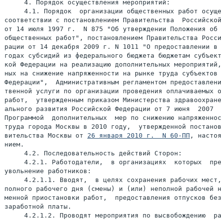
     4. Порядок осуществления мероприятий:

     4.1. Порядок  организации общественных работ осуще
соответствии с постановлением Правительства  Российской
от 14 июля 1997 г.  N 875 "Об утверждении Положения об 
общественных работ", постановлением Правительства Росси
рации от 14 декабря 2009 г. N 1011 "О предоставлении в 
годах субсидий из федерального бюджета бюджетам субъект
кой Федерации на реализацию дополнительных мероприятий,
ных на снижение напряженности на рынке труда субъектов 
Федерации",  Административным регламентом предоставлени
твенной услуги по организации проведения оплачиваемых о
работ,  утвержденным приказом Министерства здравоохране
ального развития Российской Федерации от 7 июня  2007  
Программой  дополнительных  мер по снижению напряженнос
труда города Москвы в 2010 году,  утвержденной постанов
вительства Москвы от 
26 января 2010 г.  N 60-ПП
, настоящим Положе-
нием.
     4.2. Последовательность действий Сторон:
     4.2.1. Работодатели,  в организациях  которых  предполагается
увольнение работников:
     4.2.1.1. Вводят,  в целях сохранения рабочих мест,  режим не-
полного рабочего дня (смены) и (или) неполной рабочей недели, вре-
менной приостановки работ,  предоставления отпусков без сохранения
заработной платы.
     4.2.1.2. Проводят мероприятия по высвобождению  работников  в
соответствии  с  требованиями  трудового  законодательства (ст.74,
128, 157, 372 Трудового кодекса Российской Федерации).
     4.2.1.3. Своевременно  представляют  в  Центр сведения (копия
или выписка из приказа) об установлении на предприятии  (организа-
ции) режима неполного рабочего времени, временной приостановки ра-
бот,  предоставлении отпусков без сохранения заработной платы, ме-
роприятиях по высвобождению работников.
     4.2.2. Работодатели,  в организациях которых организовываются
общественные работы:
     4.2.2.1. Определяют совместно с Центром возможность организа-
ции общественных работ.
     4.2.2.2. Создают (выделяют) рабочие места для организации об-
щественных работ.
     Критериями отбора организаций,  участвующих в реализации  ме-
роприятий по организации общественных работ являются:
     наличие заявки на участие в Программе;
     отсутствие решения  суда  о  введении внешнего управления,  о
признании банкротом и открытии конкурсного  производства;
     отсутствие картотеки неоплаченных расчетных документов.
     4.2.2.3. Представляют в Центр  сведения  (копии  приказов)  о
создании (выделении) рабочих мест для организации общественных ра-
бот.
     4.2.2.4. Представляют в Центр сведения о потребности в работ-
никах,  наличии свободных рабочих мест (вакантных  должностей)  по
форме,  утвержденной приказом Министерства здравоохранения и соци-
ального развития Российской Федерации от 3 июля 2006 г. N 513 " Об
утверждении  Административного  регламента  Федеральной  службы по
труду и занятости по предоставлению государственной услуги содейс-
твия гражданам в поиске подходящей работы,  а работодателям в под-
боре необходимых работников".
     4.2.2.5. Заключают  с  Центром договоры о совместной деятель-
ности по организации общественных работ.
     4.2.2.6. Представляют в Центр списки работников,  участвующих
в общественных работах,  в отношении которых приняты вышеназванные
решения (установление на предприятии (организации) режима неполно-
го рабочего времени,  временной приостановки работ, предоставления
отпусков  без сохранения заработной платы,  проведение мероприятий
по высвобождению работников).
     4.2.2.7. Заключают  с  работником срочный трудовой договор на
условиях совместительства на период его участия в общественных ра-
ботах и представляют его копию в Центр.
     4.2.2.8. Информируют Центр о возможных изменениях  объемов  и
видов  работ  для  внесения  соответствующих корректив по срокам и
составу участников общественных работ.
     4.2.2.9. Ежемесячно  начисляют  заработную плату работникам в
период участия в общественных работах и представляют в  Центр  от-
четные  документы  для  частичного возмещения затрат на заработную
плату участникам общественных работ с учетом страховых  взносов  в
государственные внебюджетные фонды.
     4.2.2.10. Ежемесячно производят выплату работникам заработной
платы  за  период  общественных работ и представляют в Центр копии
ведомостей на выплату работникам заработной платы.
     4.2.2.11. По  окончании  общественных  работ  представляют  в
Центр акт о выполнении договорных обязательств.
     4.2.3. Центры:
     4.2.3.1. информируют работодателей и работников о возможности
организации и участия в общественных работах.
     4.2.3.2. заключают с работодателями договоры о совместной де-
ятельности по организации общественных работ.
     4.2.3.3. ежемесячно принимают  представленные  работодателями
отчетные  документы  для частичного возмещения работодателю затрат
на заработную плату участникам общественных работ:
     4.2.3.4. Акт выполненных работ.
     4.2.3.5. Список участников работ с указанием начисленной  за-
работной платы.
     4.2.3.6. Табель учета рабочего вр