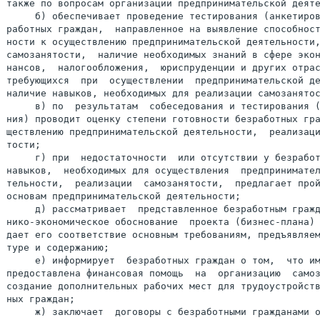
также по вопросам организации предпринимательской деяте
     б) обеспечивает проведение тестирования (анкетиров
работных граждан,  направленное на выявление способност
ности к осуществлению предпринимательской деятельности,
самозанятости,  наличие необходимых знаний в сфере экон
нансов,  налогообложения,  юриспруденции и других отрас
требующихся  при  осуществлении  предпринимательской де
наличие навыков, необходимых для реализации самозанятос
     в) по  результатам  собеседования и тестирования (
ния) проводит оценку степени готовности безработных гра
ществлению предпринимательской деятельности,  реализаци
тости;

     г) при  недостаточности  или отсутствии у безработ
навыков,  необходимых для осуществления  предпринимател
тельности,  реализации  самозанятости,  предлагает прой
основам предпринимательской деятельности;

     д) рассматривает  представленное безработным гражд
нико-экономическое обоснование  проекта (бизнес-плана) 
дает его соответствие основным требованиям, предъявляем
туре и содержанию;

     е) информирует  безработных граждан о том,  что им
предоставлена финансовая помощь  на  организацию  самоз
создание дополнительных рабочих мест для трудоустройств
ных граждан;

     ж) заключает  договоры с безработными гражданами о