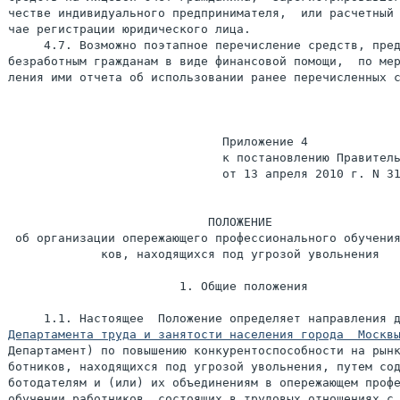
честве индивидуального предпринимателя,  или расчетный 
чае регистрации юридического лица.

     4.7. Возможно поэтапное перечисление средств, пред
безработным гражданам в виде финансовой помощи,  по мер
ления ими отчета об использовании ранее перечисленных с
                              Приложение 4

                              к постановлению Правитель
                              от 13 апреля 2010 г. N 31
                            ПОЛОЖЕНИЕ

 об организации опережающего профессионального обучения
             ков, находящихся под угрозой увольнения

                        1. Общие положения

Департамента труда и занятости населения города  Москв
Департамент) по повышению конкурентоспособности на рынк
ботников, находящихся под угрозой увольнения, путем сод
ботодателям и (или) их объединениям в опережающем профе
обучении работников, состоящих в трудовых отношениях с 