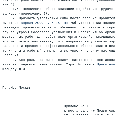
ние 4).

     1.5. Положение  об организации содействия трудоуст
валидов (приложение 5).

     2. Признать утратившим силу постановление Правител
вы от 
28 апреля 2009 г. N 351-ПП
 "Об утверждении Положе
режающем  профессиональном  обучении  работников в горо
случае угрозы массового увольнения и Положения об орган
щественных работ для работников организаций, находящихс
зой массового увольнения,  и стажировки выпускников учр
чального и среднего профессионального образования в цел
тения опыта работы" с момента вступления в силу настоящ
новления.

     3. Контроль  за выполнением  настоящего  постановл
жить на  первого  заместителя  Мэра  Москвы в 
Правител
Швецову Л.И.

П.п.Мэр Москвы                                         
                              Приложение 1

                              к постановлению Правитель