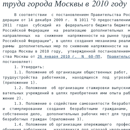
труда города Москвы в 2010 году
     В соответствии  с постановлением Правительства Рос
дерации от 14 декабря 2009 г.  N 1011 "О предоставлении
2011  годах  субсидий  из  федерального бюджета бюджета
Российской Федерации  на  реализацию  дополнительных  м
направленных  на  снижение  напряженности на рынке труд
Российской Федерации", в целях создания механизма реали
раммы  дополнительных мер по снижению напряженности на 
города Москвы в 2010 году,  утвержденной постановлением
ства Москвы от 
26 января 2010 г.  N  60-ПП
,  
Правитель
постановляет:

     1. Утвердить:

     1.1. Положение об организации общественных работ, 
трудоустройства  работников,  находящихся  под  угрозой
(приложение 1).

     1.2. Положение  об организации стажировки выпускни
вательных учреждений в целях приобретения ими опыта раб
жение 2).

     1.3. Положение о содействии самозанятости безработ
и  стимулировании  создания  безработными  гражданами, 
собственное дело,  дополнительных рабочих мест для труд
безработных граждан (приложение 3).

     1.4. Положение об организации опережающего  профес
обучения работников,  находящихся под угрозой увольнени