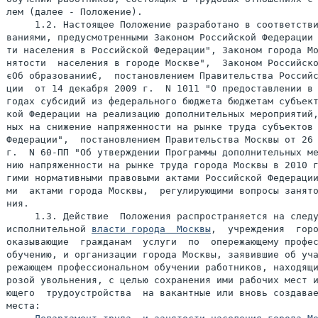
лем (далее - Положение).

     1.2. Настоящее Положение разработано в соответстви
ваниями, предусмотренными Законом Российской Федерации 
ти населения в Российской Федерации", Законом города Мо
нятости  населения в городе Москве",  Законом Российско
єОб образованииЄ,  постановлением Правительства Российс
ции  от 14 декабря 2009 г.  N 1011 "О предоставлении в 
годах субсидий из федерального бюджета бюджетам субъект
кой Федерации на реализацию дополнительных мероприятий,
ных на снижение напряженности на рынке труда субъектов 
Федерации",  постановлением Правительства Москвы от 26 
г.  N 60-ПП "Об утверждении Программы дополнительных ме
нию напряженности на рынке труда города Москвы в 2010 г
гими нормативными правовыми актами Российской Федерации
ми  актами города Москвы,  регулирующими вопросы занято
ния.

     1.3. Действие  Положения распространяется на следу
исполнительной 
власти города  Москвы
,  учреждения  горо
оказывающие  гражданам  услуги  по  опережающему профес
обучению, и организации города Москвы, заявившие об уча
режающем профессиональном обучении работников, находящи
розой увольнения, с целью сохранения ими рабочих мест и
ющего  трудоустройства  на вакантные или вновь создавае
места:
