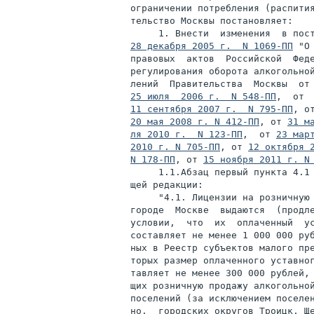
ограничении потребления (распития
тельство Москвы постановляет:

28 декабря 2005 г.  N 1069-ПП
 "О
правовых  актов  Российской  Феде
регулирования оборота алкогольной
лений  Правительства  Москвы  от
25 июля  2006 г.  N 548-ПП
,  от 
11 сентября 2007 г.  N 795-ПП
, о
20 мая 2008 г. N 412-ПП
, от 
31 м
ля 2010 г.  N 123-ПП
,  от 
23 мар
2010 г. N 705-ПП
, от 
12 октября 
N 178-ПП
, от 
15 ноября 2011 г. N
     1.1.Абзац первый пункта 4.1 
щей редакции:

     "4.1. Лицензии на розничную 
городе  Москве  выдаются  (продле
условии,  что  их  оплаченный  ус
составляет не менее 1 000 000 руб
ных в Реестр субъектов малого пре
торых размер оплаченного уставног
тавляет не менее 300 000 рублей, 
щих розничную продажу алкогольной
поселений (за исключением поселен
но,  городских округов Троицк, Ще