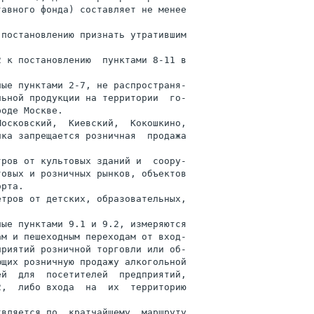
авного фонда) составляет не менее

постановлению признать утратившим

 к постановлению  пунктами 8-11 в

ые пунктами 2-7, не распространя-

ьной продукции на территории  го-

оде Москве.

осковский,  Киевский,  Кокошкино,

ка запрещается розничная  продажа

ров от культовых зданий и  соору-

овых и розничных рынков, объектов

рта.

тров от детских, образовательных,

ые пунктами 9.1 и 9.2, измеряются

м и пешеходным переходам от вход-

риятий розничной торговли или об-

щих розничную продажу алкогольной

й  для  посетителей  предприятий,

,  либо входа  на  их  территорию

вляется по  кратчайшему  маршруту
