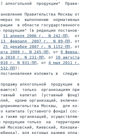
) алкогольной  продукции"  Прави-

 мерах по  выполнению  нормативных

рации  в области государственного

 продукции" (в редакции постанов-

  
11 апреля 2006 г.  N 242-ПП
 
13  февраля  2007 г.  N 89-ПП
т 
25 декабря 2007 г. N 1152-ПП
арта 2009 г. N 245-ПП
, от 
9 февра-

та 2010 г. N 231-ПП
, от 
10 августа

2010 г. N 931-ПП
, от 
4 мая 2011 г.

 532-ПП
):

постановления изложить в  следую-

продажу алкогольной  продукции  в

ваются)  только  организациям при

тавный  капитал  (уставный  фонд)

лей,  кроме организаций, включен-

дпринимательства Москвы,  для ко-

о капитала (уставного фонда) сос-

а также организаций, осуществляю-

 продукции только  на  территории

ий Московский, Киевский, Кокошки-

рбинка), для которых размер опла-
