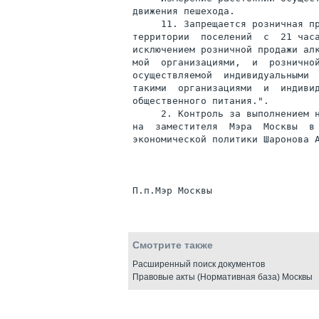
движения пешехода.

     11. Запрещается розничная пр
территории  поселений  с  21 часа
исключением розничной продажи алк
мой  организациями,  и  розничной
осуществляемой  индивидуальными  
такими  организациями  и  индивид
общественного питания.".

     2. Контроль за выполнением н
на  заместителя  Мэра  Москвы  в
экономической политики Шаронова А
Смотрите также
Расширенный поиск документов
Правовые акты (Нормативная база) Москвы