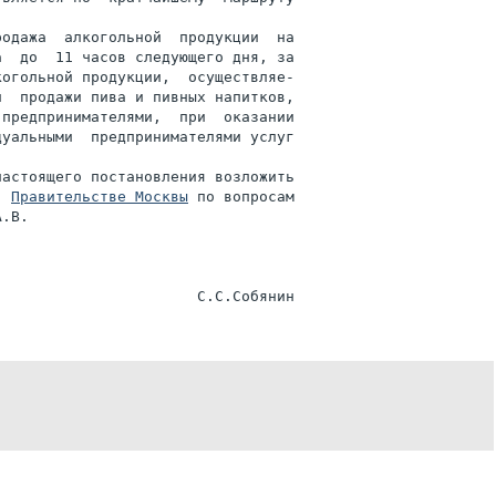
одажа  алкогольной  продукции  на

  до  11 часов следующего дня, за

огольной продукции,  осуществляе-

  продажи пива и пивных напитков,

предпринимателями,  при  оказании

уальными  предпринимателями услуг

астоящего постановления возложить

  
Правительстве Москвы
 по вопросам

.В.
