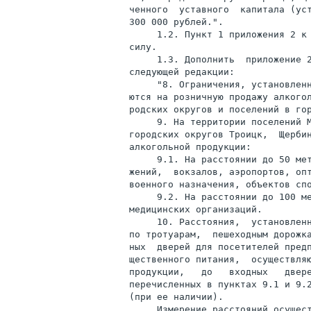
ченного  уставного  капитала (уст
300 000 рублей.".

     1.2. Пункт 1 приложения 2 к 
силу.

     1.3. Дополнить  приложение 2
следующей редакции:

     "8. Ограничения, установленн
ются на розничную продажу алкогол
родских округов и поселений в гор
     9. На территории поселений М
городских округов Троицк,  Щербин
алкогольной продукции:

     9.1. На расстоянии до 50 мет
жений,  вокзалов, аэропортов, опт
военного назначения, объектов спо
     9.2. На расстоянии до 100 ме
медицинских организаций.

     10. Расстояния,  установленн
по тротуарам,  пешеходным дорожка
ных  дверей для посетителей предп
щественного питания,  осуществляю
продукции,   до   входных   двере
перечисленных в пунктах 9.1 и 9.2
(при ее наличии).

     Измерение расстояний осущест