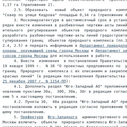
1,17 га (приложение 2).

     2.5. Образовать   новый  объект  природного  компл
"Сквер по улице Кедрова" площадью 0,34 га (приложение 4
     3. Москомархитектуре в шестимесячный срок в устано
рядке внести изменения в разбивочные чертежи-акты линий
ительного  регулирования  объектов  природного  комплек
разработать разбивочные чертежи-акты линий градостроите
гулирования границ  объектов природного комплекса (пп.1
2.4, 2.5) и передать информацию в 
Департамент природопо
охраны  окружающей среды города Москвы
 и 
Департамент зе
сурсов города Москвы
 для использования в работе.

     4. Внести  изменения  в постановление Правительств
19 января 1999 г.  N 38 "О проектных предложениях по  у
границ  Природного  комплекса с их описанием и закрепле
25 декабря 2007 г. N 1154-ПП
):

     4.1. Дополнить раздел "Юго-Западный АО" приложения
новлению пунктами 30а,  30б, 30в, 30г в редакции соглас
нию 5 к настоящему постановлению.

     4.2. Пункты 30,  48а раздела "Юго-Западный АО" при
постановлению изложить в редакции согласно приложению 5
щему постановлению.

     5. 
Префектуре
Юго-Западного
  административного ок
Москвы включить  объекты  природного комплекса Юго-Запа