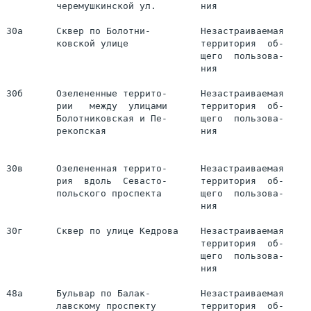
         черемушкинской ул.        ния

30а      Сквер по Болотни-         Незастраиваемая

         ковской улице             территория  об-     
                                   щего  пользова-

                                   ния

30б      Озелененные террито-      Незастраиваемая

         рии   между  улицами      территория  об-     
         Болотниковская и Пе-      щего  пользова-

         рекопская                 ния

30в      Озелененная террито-      Незастраиваемая

         рия  вдоль  Севасто-      территория  об-     
         польского проспекта       щего  пользова-

                                   ния

30г      Сквер по улице Кедрова    Незастраиваемая

                                   территория  об-     
                                   щего  пользова-

                                   ния

48а      Бульвар по Балак-         Незастраиваемая

         лавскому проспекту        территория  об-     