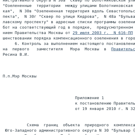
нистративного округа N 30а "Сквер по Болотниковской ули
"Озелененные  территории  между улицами Болотниковская 
кая",  N 30в "Озелененная территория вдоль Севастопольс
пекта",  N 30г "Сквер по улице Кедрова",  N 48а "Бульва
лавскому проспекту" в адресные списки программы озелени
бот на соответствующий год в порядке,  предусмотренном 
нием Правительства Москвы от 
29 июля 2003 г.  N 616-ПП
шенствовании порядка компенсационного озеленения в горо
     6. Контроль за выполнением настоящего постановлени
на  первого   заместителя   Мэра  Москвы  в  
Правитель
Ресина В.И.

П.п.Мэр Москвы                                         
                              Приложение 1

                              к постановлению Правитель
                              от 19 января 2010 г. N 32
          Схема  границ  объекта  природного  комплекса
 Юго-Западного административного округа N 30 "Бульвар (