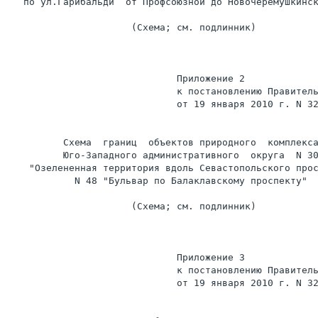
   по ул.Гарибальди  от Профсоюзной до Новочеремушкинск
                      (Схема; см. подлинник)

                              Приложение 2

                              к постановлению Правитель
                              от 19 января 2010 г. N 32
          Схема  границ  объектов природного  комплекса
          Юго-Западного административного  округа  N 30
    "Озелененная территория вдоль Севастопольского прос
            N 48 "Бульвар по Балаклавскому проспекту"

                      (Схема; см. подлинник)

                              Приложение 3

                              к постановлению Правитель
                              от 19 января 2010 г. N 32