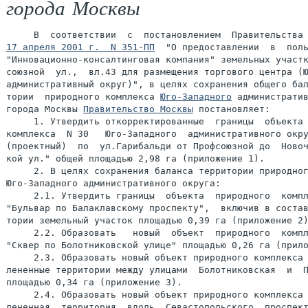
города Москвы
17 апреля 2001 г.  N 351-ПП
  "О предоставлении  в  поль
"Инновационно-консалтинговая компания" земельных участк
союзной  ул.,  вл.43 для размещения торгового центра (Ю
административный округ)", в целях сохранения общего бал
тории  природного комплекса 
Юго-Западного
 административ
города Москвы 
Правительство Москвы
 постановляет:

     1. Утвердить откорректированные  границы  объекта 
комплекса  N 30   Юго-Западного  административного окру
(проектный)  по  ул.Гарибальди от Профсоюзной до  Новоч
кой ул." общей площадью 2,98 га (приложение 1).

     2. В целях сохранения баланса территории природног
Юго-Западного административного округа:

     2.1. Утвердить границы  объекта  природного  компл
"Бульвар по Балаклавскому проспекту",  включив в состав
тории земельный участок площадью 0,39 га (приложение 2)
     2.2. Образовать   новый  объект  природного  компл
"Сквер по Болотниковской улице" площадью 0,26 га (прило
     2.3. Образовать новый объект природного комплекса 
лененные территории между улицами  Болотниковская  и  П
площадью 0,34 га (приложение 3).

     2.4. Образовать новый объект природного комплекса 
лененная  территория  вдоль  Севастопольского  проспект