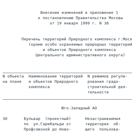
                Внесение изменений в приложение 1

               к постановлению Правительства Москвы

                    от 19 января 1999 г. N 38

        Перечень территорий Природного комплекса г.Моск
           (кроме особо охраняемых природных территорий
                 и объектов Природного комплекса

              Центрального административного округа)

_______________________________________________________
N объекта  Наименование территорий  N режимов регули-  
на плане   и объектов Природного    рования градо-     
           комплекса                строительной дея-

                                    тельности

_______________________________________________________
                         Юго-Западный АО

30       Бульвар  (проектный)      Незастраиваемая

         по  ул.Гарибальди от      территория  об-     
         Профсоюзной до Ново-      щего  пользова-
