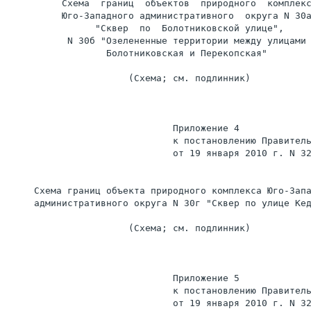
          Схема  границ  объектов  природного  комплекс
          Юго-Западного административного  округа N 30а
                "Сквер  по  Болотниковской улице",

           N 30б "Озелененные территории между улицами

                  Болотниковская и Перекопская"

                      (Схема; см. подлинник)

                              Приложение 4

                              к постановлению Правитель
                              от 19 января 2010 г. N 32
     Схема границ объекта природного комплекса Юго-Запа
     административного округа N 30г "Сквер по улице Кед
                      (Схема; см. подлинник)

                              Приложение 5

                              к постановлению Правитель
                              от 19 января 2010 г. N 32