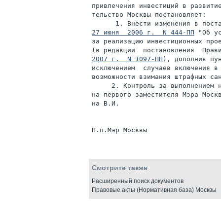
привлечения инвестиций в развитие
тельство Москвы постановляет:

27 июня  2006 г.  N 444-ПП
 "Об у
за реализацию инвестиционных прое
(в редакции  постановления  Прав
2007 г.  N 1097-ПП
), дополнив пун
исключением  случаев включения в 
возможности взимания штрафных сан
     2. Контроль за выполнением н
на первого заместителя Мэра Моск
на В.И.

Смотрите также
Расширенный поиск документов
Правовые акты (Нормативная база) Москвы