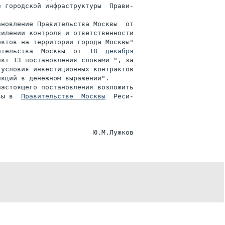
 городской инфраструктуры  Прави-

силении контроля и ответственности

ктов на территории города Москвы"

ительства  Москвы  от  
18  декабря

кт 13 постановления словами ", за

условия инвестиционных контрактов

кций в денежном выражении".

астоящего постановления возложить

вы в  
Правительстве  Москвы
  Реси-
