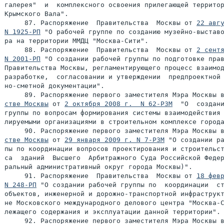
галерея"  и  комплексного освоения прилегающей территор
     87. Распоряжение  Правительства  Москвы от 
22 авгу
N 1925-РП
 "О рабочей группе по созданию музейно-выставо
ра на территории ММДЦ "Москва-Сити".

     88. Распоряжение  Правительства  Москвы от 
2 сентя
N 2001-РП
 "О создании рабочей группы по подготовке прав
Правительства Москвы, регламентирующего процесс взаимод
разработке,  согласовании и утверждении  предпроектной 
но-сметной документации".

     89. Распоряжение первого заместителя Мэра Москвы 
стве Москвы
 от 
2 октября 2008 г.  N 62-РЗМ
  "О  создани
группы по вопросам формирования системы взаимодействия 
лируемыми организациями в строительном комплексе города
     90. Распоряжение первого заместителя Мэра Москвы 
стве Москвы
 от 
29 января 2009 г. N 7-РЗМ
 "О создании ра
пы по координации вопросов проектирования и строительст
са  зданий  Высшего  Арбитражного Суда Российской Федер
ральный административный округ города Москвы)".

     91. Распоряжение  Правительства  Москвы от 
18 февр
N 248-РП
 "О создании рабочей группы по  координации  ст
объектов, инженерной и дорожно-транспортной инфраструкт
не Московского международного делового центра "Москва-С
лежащего содержания и эксплуатации данной территории".

     92. Распоряжение первого заместителя Мэра Москвы 