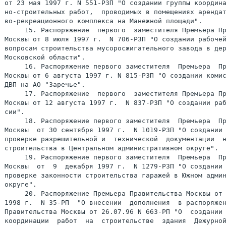
от 23 мая 1997 г. N 551-РЗП "О создании группы координа
но-строительных работ,  проводимых в помещениях арендат
во-рекреационного комплекса на Манежной площади".

     15. Распоряжение  первого  заместителя Премьера Пр
Москвы от 8 июля 1997 г.  N 706-РЗП "О создании рабочей
вопросам строительства мусоросжигательного завода в дер
Московской области".

     16. Распоряжение первого заместителя  Премьера  Пр
Москвы от 6 августа 1997 г. N 815-РЗП "О создании комис
ДВП на АО "Заречье".

     17. Распоряжение  первого  заместителя Премьера Пр
Москвы от 12 августа 1997 г.  N 837-РЗП "О создании раб
сии".

     18. Распоряжение первого заместителя  Премьера  Пр
Москвы  от 30 сентября 1997 г.  N 1019-РЗП "О создании 
проверке разрешительной и  технической  документации  н
строительства в Центральном административном округе".

     19. Распоряжение первого заместителя  Премьера  Пр
Москвы  от  9  декабря 1997 г.  N 1279-РЗП "О создании 
проверке законности строительства гаражей в Южном админ
округе".

     20. Распоряжение Премьера Правительства Москвы от 
1998 г.  N 35-РП  "О внесении  дополнения  в распоряжен
Правительства Москвы от 26.07.96 N 663-РП "О  создании 
координации  работ  на  строительстве  здания  Дежурно