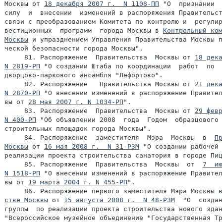
Москвы от 
18 декабря 2007 г.  N 1108-ПП
 "О  признании  
силу  и  внесении  изменений в распоряжения Правительст
связи с преобразованием Комитета по контролю и  регулир
вестиционных  программ  города Москвы в 
Контрольный ком
Москвы
 и упразднением Управления Правительства Москвы п
ческой безопасности города Москвы".

     81. Распоряжение  Правительства  Москвы от 
18 дека
N 2819-РП
 "О создании Штаба по координации  работ  по  
дворцово-паркового ансамбля "Лефортово".

     82. Распоряжение   Правительства Москвы от 
21 дека
N 2870-РП
 "О внесении изменений в распоряжение Правител
вы от 
28 мая 2007 г. N 1034-РП
".

     83. Распоряжение  Правительства  Москвы от 
29 февр
N 400-РП
 "Об объявлении 2008  года  Годом  образцового 
строительных площадок города Москвы".

     84. Распоряжение  заместителя  Мэра  Москвы  в  
Пр
Москвы
 от 
16 мая 2008 г.  N 31-РЗМ
 "О создании рабочей 
реализации проекта строительства санатория в городе Пиц
     85. Распоряжение  Правительства  Москвы  от  
7  ию
N 1518-РП
 "О внесении изменений в распоряжение Правител
вы от 
19 марта 2004 г. N 455-РП
".

     86. Распоряжение первого заместителя Мэра Москвы 
стве Москвы
 от 
15 августа 2008 г.  N 48-РЗМ
  "О  создан
группы  по реализации проекта строительства нового здан
"Всероссийское музейное объединение "Государственная Тр