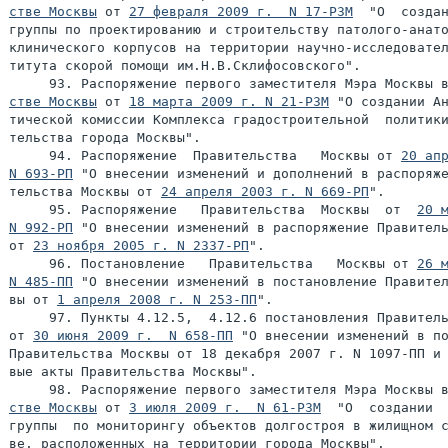
стве Москвы
 от 
27 февраля 2009 г.  N 17-РЗМ
  "О  создан
группы по проектированию и строительству патолого-анато
клинического корпусов на территории научно-исследовател
титута скорой помощи им.Н.В.Склифосовского".

     93. Распоряжение первого заместителя Мэра Москвы 
стве Москвы
 от 
18 марта 2009 г. N 21-РЗМ
 "О создании Ан
тической комиссии Комплекса градостроительной  политики
тельства города Москвы".

     94. Распоряжение  Правительства   Москвы от 
20 апр
N 693-РП
 "О внесении изменений и дополнений в распоряже
тельства Москвы от 
24 апреля 2003 г. N 669-РП
".

     95. Распоряжение   Правительства  Москвы  от  
20 м
N 992-РП
 "О внесении изменений в распоряжение Правитель
от 
23 ноября 2005 г. N 2337-РП
".

     96. Постановление   Правительства   Москвы от 
26 м
N 485-ПП
 "О внесении изменений в постановление Правител
вы от 
1 апреля 2008 г. N 253-ПП
".

     97. Пункты 4.12.5,  4.12.6 постановления Правитель
от 
30 июня 2009 г.  N 658-ПП
 "О внесении изменений в по
Правительства Москвы от 18 декабря 2007 г. N 1097-ПП и 
вые акты Правительства Москвы".

     98. Распоряжение первого заместителя Мэра Москвы 
стве Москвы
 от 
3 июля 2009 г.  N 61-РЗМ
  "О  создании  
группы  по мониторингу объектов долгостроя в жилищном с
ве, расположенных на территории города Москвы".
