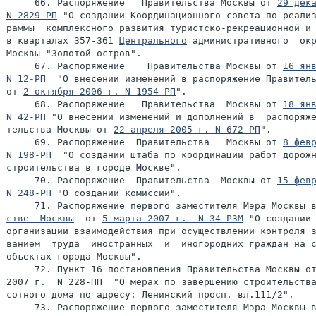
     66. Распоряжение   Правительства Москвы от 
29 дека
N 2829-РП
 "О создании Координационного совета по реализ
раммы  комплексного развития туристско-рекреационной и 
в кварталах 357-361 
Центрального
 административного  окр
Москвы "Золотой остров".

     67. Распоряжение    Правительства Москвы от 
16 янв
N 12-РП
  "О внесении изменений в распоряжение Правитель
от 
2 октября 2006 г. N 1954-РП
".

     68. Распоряжение   Правительства  Москвы от 
18 янв
N 42-РП
 "О внесении изменений и дополнений в  распоряже
тельства Москвы от 
22 апреля 2005 г. N 672-РП
".

     69. Распоряжение  Правительства   Москвы от 
8 февр
N 198-РП
  "О создании штаба по координации работ дорожн
строительства в городе Москве".

     70. Распоряжение  Правительства  Москвы от 
15 февр
N 248-РП
 "О создании комиссии".

     71. Распоряжение первого заместителя Мэра Москвы 
стве  Москвы
  от 
5 марта 2007 г.  N 34-РЗМ
 "О создании 
организации взаимодействия при осуществлении контроля з
ванием  труда  иностранных  и  иногородних граждан на с
объектах города Москвы".

     72. Пункт 16 постановления Правительства Москвы от
2007 г.  N 228-ПП  "О мерах по завершению строительства
сотного дома по адресу: Ленинский просп. вл.111/2".

     73. Распоряжение первого заместителя Мэра Москвы 