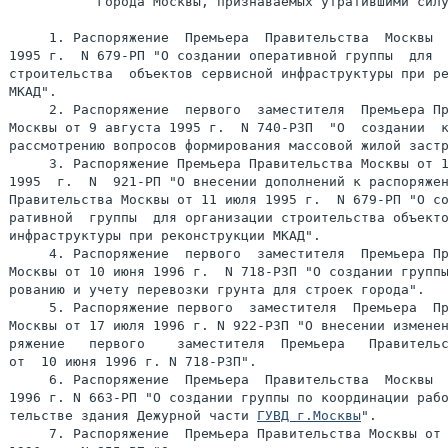
           города Москвы, признаваемых утратившими силу
     1. Распоряжение  Премьера  Правительства  Москвы  
1995 г.  N 679-РП "О создании оперативной группы  для  
строительства  объектов сервисной инфраструктуры при ре
МКАД".

     2. Распоряжение  первого  заместителя  Премьера Пр
Москвы от 9 августа 1995 г.  N 740-РЗП  "О  создании  к
рассмотрению вопросов формирования массовой жилой застр
     3. Распоряжение Премьера Правительства Москвы от 1
1995  г.  N  921-РП "О внесении дополнений к распоряжен
Правительства Москвы от 11 июля 1995 г.  N 679-РП "О со
ративной  группы  для организации строительства объекто
инфраструктуры при реконструкции МКАД".

     4. Распоряжение  первого  заместителя  Премьера Пр
Москвы от 10 июня 1996 г.  N 718-РЗП "О создании группы
рованию и учету перевозки грунта для строек города".

     5. Распоряжение первого  заместителя  Премьера  Пр
Москвы от 17 июля 1996 г. N 922-РЗП "О внесении изменен
ряжение   первого    заместителя  Премьера   Правительс
от  10 июня 1996 г. N 718-РЗП".

     6. Распоряжение  Премьера  Правительства  Москвы  
1996 г. N 663-РП "О создании группы по координации рабо
тельстве здания Дежурной части 
ГУВД г.Москвы
".

     7. Распоряжение  Премьера Правительства Москвы от 