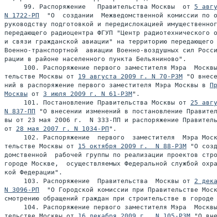
     99. Распоряжение   Правительства Москвы  от 
5 авгу
N 1722-РП
  "О  создании  Межведомственной комиссии по о
руководству подготовкой и передислокацией имущественног
передающего радиоцентра ФГУП "Центр радиотехнического о
и связи гражданской авиации" на территорию передающего 
Военно-транспортной  авиации Военно-воздушных сил Росси
рации в районе населенного пункта Бельяниново".

     100. Распоряжение первого заместителя Мэра  Москвы
тельстве Москвы от 
19 августа 2009 г. N 70-РЗМ
 "О внесе
ний в распоряжение первого заместителя Мэра Москвы в 
Пр
Москвы
 от 
3 июля 2009 г. N 61-РЗМ
".

     101. Постановление Правительства Москвы от 
25 авгу
N 837-ПП
 "О внесении изменений в постановление Правител
вы от 23 мая 2006 г.  N 333-ПП и распоряжение Правитель
от 
28 мая 2007 г. N 1034-РП
".

     102. Распоряжение  первого  заместителя  Мэра Моск
тельстве Москвы от 
15 октября 2009 г.  N 88-РЗМ
 "О созд
домственной  рабочей группы по реализации проектов стро
городе Москве,  осуществляемых Федеральной службой охра
кой Федерации".

     103. Распоряжение  Правительства  Москвы от 
2 дека
N 3096-РП
  "О Городской комиссии при Правительстве Моск
смотрению обращений граждан при строительстве в городе 
     104. Распоряжение первого заместителя Мэра  Москвы
тельстве Москвы от 
16 декабря 2009 г.  N 105-РЗМ
 "О вне