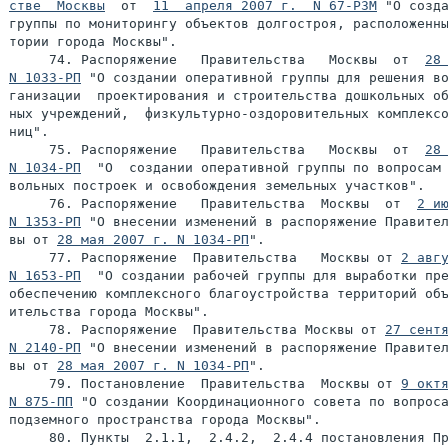
стве  Москвы
  от  
11  апреля 2007 г.  N 67-РЗМ
 "О созда
группы по мониторингу объектов долгостроя, расположенны
тории города Москвы".

     74. Распоряжение   Правительства   Москвы  от  
28 
N 1033-РП
 "О создании оперативной группы для решения во
ганизации  проектирования и строительства дошкольных об
ных учреждений,  физкультурно-оздоровительных комплексо
ниц".

     75. Распоряжение   Правительства   Москвы  от  
28 
N 1034-РП
  "О  создании оперативной группы по вопросам 
вольных построек и освобождения земельных участков".

     76. Распоряжение   Правительства  Москвы  от  
2 ию
N 1353-РП
 "О внесении изменений в распоряжение Правител
вы от 
28 мая 2007 г. N 1034-РП
".

     77. Распоряжение  Правительства   Москвы от 
2 авгу
N 1653-РП
  "О создании рабочей группы для выработки пре
обеспечению комплексного благоустройства территорий объ
ительства города Москвы".

     78. Распоряжение  Правительства Москвы от 
27 сентя
N 2140-РП
 "О внесении изменений в распоряжение Правител
вы от 
28 мая 2007 г. N 1034-РП
".

     79. Постановление  Правительства  Москвы от 
9 октя
N 875-ПП
 "О создании Координационного совета по вопроса
подземного пространства города Москвы".

     80. Пункты  2.1.1,  2.4.2,  2.4.4 постановления Пр