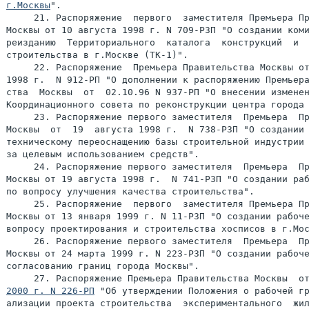
г.Москвы
".

     21. Распоряжение  первого  заместителя Премьера Пр
Москвы от 10 августа 1998 г. N 709-РЗП "О создании коми
реизданию  Территориального  каталога  конструкций  и  
строительства в г.Москве (ТК-1)".

     22. Распоряжение  Премьера Правительства Москвы от
1998 г.  N 912-РП "О дополнении к распоряжению Премьера
ства  Москвы  от  02.10.96 N 937-РП "О внесении изменен
Координационного совета по реконструкции центра города 
     23. Распоряжение первого заместителя  Премьера  Пр
Москвы  от  19  августа 1998 г.  N 738-РЗП "О создании 
техническому переоснащению базы строительной индустрии 
за целевым использованием средств".

     24. Распоряжение первого заместителя  Премьера  Пр
Москвы от 19 августа 1998 г.  N 741-РЗП "О создании раб
по вопросу улучшения качества строительства".

     25. Распоряжение  первого  заместителя Премьера Пр
Москвы от 13 января 1999 г. N 11-РЗП "О создании рабоче
вопросу проектирования и строительства хосписов в г.Мос
     26. Распоряжение первого заместителя  Премьера  Пр
Москвы от 24 марта 1999 г. N 223-РЗП "О создании рабоче
     27. Распоряжение Премьера Правительства Москвы  о
2000 г. N 226-РП
 "Об утверждении Положения о рабочей гр
ализации проекта строительства  экспериментального  жил