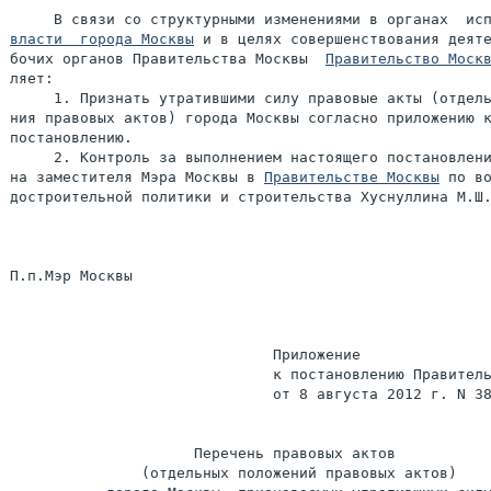
власти  города Москвы
 и в целях совершенствования деяте
бочих органов Правительства Москвы  
Правительство Моск
ляет:

     1. Признать утратившими силу правовые акты (отдель
ния правовых актов) города Москвы согласно приложению к
постановлению.

     2. Контроль за выполнением настоящего постановлени
на заместителя Мэра Москвы в 
Правительстве Москвы
 по во
достроительной политики и строительства Хуснуллина М.Ш.
П.п.Мэр Москвы                                         
                              Приложение

                              к постановлению Правитель
                              от 8 августа 2012 г. N 38
                     Перечень правовых актов

               (отдельных положений правовых актов)
