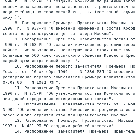
1996 г.  N 855-РП "О создании комиссии по решению вопро
нейшем использовании  незавершенного  строительством де
водолечебницы по Мироновской ул.,  27 (Восточный  админ
округ)".

     8. Распоряжение Премьера  Правительства Москвы  от
1996  г.  N 937-РП "О внесении изменений в состав Коорд
совета по реконструкции центра города Москвы".

     9. Распоряжение  Премьера  Правительства Москвы от
1996 г.  N 963-РП "О создании комиссии по решению вопро
нейшем   использовании  незавершенной  строительством  
больницы на 500 коек Российского общества Красного Крес
падный административный округ)".

     10. Распоряжение первого заместителя  Премьера  Пр
Москвы  от  10 октября 1996 г.  N 1336-РЗП "О внесении 
распоряжение первого заместителя Премьера Правительства
07.08.96 г. N 1002-РЗП".

     11. Распоряжение Премьера Правительства Москвы от 
1996 г.  N 975-РП "Об утверждении состава Комиссии по и
ции долей города в инвестиционных контрактах".

     12. Постановление   Правительства Москвы от 12 ноя
N 902 "Об изменении состава Комиссии по регулированию о
завершенного строительства при Правительстве Москвы".

     13. Распоряжение  Премьера  Правительства  Москвы 
1997 г. N 481-РП "О создании рабочей комиссии".

     14. Распоряжение  заместителя  Премьера  Правитель