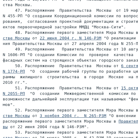
ства Москвы.

     47. Распоряжение  Правительства  Москвы  от 19 мар
N 455-РП "О создании Координационной комиссии по вопрос
рования,  согласования проектной документации и строите
ектов первоочередной застройки ММДЦ "Москва-Сити".

     48. Распоряжение первого заместителя Мэра Москвы 
стве Москвы
 от 
22 июня 2004 г. N 146-РЗМ
 "О реализации 
ния Правительства Москвы от 27 апреля 2004 года N 255-П
     49. Распоряжение   Правительства Москвы от 10 авгу
N 1606-РП "О создании Комиссии по  проверке  качества  
фасадных систем на строящихся объектах городского заказ
     50. Распоряжение  Правительства  Москвы от 
6 сентя
N 1774-РП
  "О  создании рабочей группы по разработке це
раммы  жилищного  строительства  в городе  Москве  на п
2010 гг.".

     51. Распоряжение  Правительства  Москвы от 
15 октя
N 2055-РП
  "О  создании  Межведомственной  комиссии по 
возможности дальнейшей эксплуатации так называемых "фен
мов".

     52. Распоряжение первого заместителя Мэра Москвы 
стве Москвы
 от 
3 ноября 2004 г.  N 265-РЗМ
 "О внесении 
распоряжение первого заместителя Мэра Москвы в 
Правител
вы
 от 22 июня 2004 года N 146-РЗМ".

     53. Распоряжение первого заместителя Мэра Москвы 
стве Москвы
 от 16 марта 2005 г.  N 42-РЗМ "О создании К