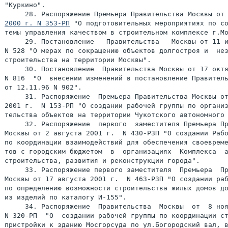
"Куркино".

     28. Распоряжение Премьера Правительства Москвы от
2000 г. N 353-РП
 "О подготовительных мероприятиях по со
темы управления качеством в строительном комплексе г.Мо
     29. Постановление   Правительства   Москвы от 11 и
N 528 "О мерах по сокращению объектов долгостроя и  нез
строительства на территории Москвы".

     30. Постановление  Правительства Москвы от 17 октя
N 816  "О  внесении изменений в постановление Правитель
от 12.11.96 N 902".

     31. Распоряжение  Премьера Правительства Москвы от
2001 г.  N 153-РП "О создании рабочей группы по организ
тельства объектов на территории Чукотского автономного 
     32. Распоряжение  первого  заместителя Премьера Пр
Москвы от 2 августа 2001 г.  N 430-РЗП "О создании Рабо
по координации взаимодействий для обеспечения своевреме
тов с городским бюджетом  в  организациях  Комплекса  а
строительства, развития и реконструкции города".

     33. Распоряжение первого заместителя  Премьера  Пр
Москвы от 17 августа 2001 г.  N 463-РЗП "О создании раб
по определению возможности строительства жилых домов до
из изделий по каталогу И-155".

     34. Распоряжение  Правительства  Москвы  от  8 ноя
N 320-РП  "О  создании рабочей группы по координации ст
пристройки к зданию Мосгорсуда по ул.Богородский вал, в