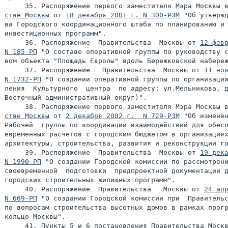
     35. Распоряжение первого заместителя Мэра Москвы 
стве Москвы
 от 
18 декабря 2001 г. N 300-РЗМ
 "Об утвержд
ва Городского координационного штаба по планированию и 
инвестиционных программ".

     36. Распоряжение  Правительства  Москвы от 
12 февр
N 185-РП
 "О составе оперативной группы по руководству с
вом объекта "Площадь Европы" вдоль Бережковской набереж
     37. Распоряжение   Правительства  Москвы от 
11 ноя
N 1732-РП
 "О создании оперативной группы по организации
ления  Культурного  центра  по адресу: ул.Мельникова, д
Восточный административный округ)".

     38. Распоряжение первого заместителя Мэра Москвы 
стве Москвы
 от 
2 декабря 2002 г.  N 729-РЗМ
 "Об изменен
Рабочей  группы по координации взаимодействий для обесп
евременных расчетов с городским бюджетом в организациях
архитектуры, строительства, развития и реконструкции го
     39. Распоряжение  Правительства  Москвы от 
19 дека
N 1990-РП
 "О создании Городской комиссии по рассмотрени
своевременной  подготовки  предпроектной документации д
городских строительных жилищных программ".

     40. Распоряжение  Правительства   Москвы от 
24 апр
N 669-РП
 "О создании Городской комиссии при  Правительс
по вопросам строительства высотных домов в рамках прогр
кольцо Москвы".

     41. Пункты 5 и 6 постановления Правительства Моск