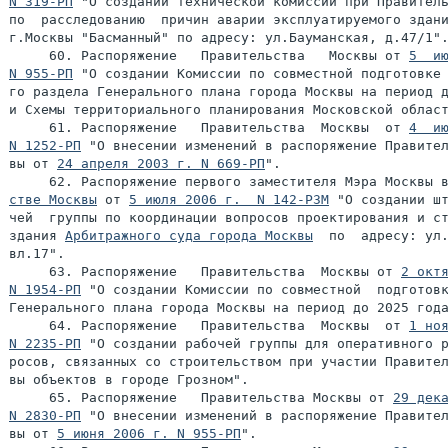
N 319-РП
 "О создании технической комиссии при Правитель
по  расследованию  причин аварии эксплуатируемого здани
г.Москвы "Басманный" по адресу: ул.Бауманская, д.47/1".
     60. Распоряжение   Правительства   Москвы от 
5  ию
N 955-РП
 "О создании Комиссии по совместной подготовке 
го раздела Генерального плана города Москвы на период д
и Схемы территориального планирования Московской област
     61. Распоряжение   Правительства  Москвы  от 
4  ию
N 1252-РП
 "О внесении изменений в распоряжение Правител
вы от 
24 апреля 2003 г. N 669-РП
".

     62. Распоряжение первого заместителя Мэра Москвы 
стве Москвы
 от 
5 июля 2006 г.  N 142-РЗМ
 "О создании шт
чей  группы по координации вопросов проектирования и ст
здания 
Арбитражного суда города Москвы
  по  адресу: ул.
вл.17".

     63. Распоряжение   Правительства  Москвы от 
2 октя
N 1954-РП
 "О создании Комиссии по совместной  подготовк
Генерального плана города Москвы на период до 2025 года
     64. Распоряжение   Правительства  Москвы  от 
1 ноя
N 2235-РП
 "О создании рабочей группы для оперативного р
росов, связанных со строительством при участии Правител
вы объектов в городе Грозном".

     65. Распоряжение   Правительства Москвы от 
29 дека
N 2830-РП
 "О внесении изменений в распоряжение Правител
вы от 
5 июня 2006 г. N 955-РП
".
