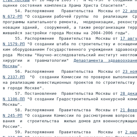
оценке состояния комплекса Храма Христа Спасителя".

     54. Распоряжение   Правительства  Москвы от 
22 апр
N 672-РП
 "О создании рабочей группы  по  реализации  Ср
программы капитального ремонта,  модернизации, реконстр
новации зданий,  сооружений, а также реорганизации терр
жившейся застройки города Москвы на 2004-2006 годы".

     55. Распоряжение  Правительства  Москвы от 
17 авгу
N 1579-РП
 "О создании штаба по строительству и оснащени
ким оборудованием Государственного учреждения здравоохр
рода  Москвы "Научно-исследовательский институт неотлож
хирургии  и  травматологии"  
Департамента  здравоохране
Москвы
     56. Распоряжение   Правительства  Москвы от 
23 ноя
N 2337-РП
  "О  создании Комиссии по проверке выполнения
на реализацию инвестиционных проектов по строительству 
в городе Москве".

     57. Постановление  Правительства Москвы от 
28 дека
N 1106-ПП
 "О создании Градостроительной конкурсной коми
Москвы".

     58. Распоряжение  Правительства  Москвы от 
21 февр
N 245-РП
 "О создании Комиссии по рассмотрению вопросов 
вания  и  строительства  жилых домов для военнослужащих
России".

     59. Распоряжение  Правительства   Москвы  от 
2 мар