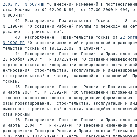
2003 г.  N 507-ПП
 "О внесении изменений в постановления
ства Москвы  от 02.02.99 N 80,  от 27.06.2000 N 494, от
N 800-ПП".

     42. Распоряжение  Правительства  Москвы  от  8  ию
N 1198-РП "О создании Рабочей группы по переходу на сет
рование в строительстве".

     43. Распоряжение   Правительства Москвы от 
22 октя
N 1908-РП
 "О внесении изменений и дополнений в распоряж
тельства Москвы от 19.12.2002  N 1990-РП".

     44. Распоряжение  Госстроя России  и Правительства
28 ноября 2003 г.  N 18/2194-РП "О создании Межведомств
пертного совета по координации формирования нормативной
ектирования, строительства, эксплуатации и лицензирован
го строительства" в  части,  касающейся  полномочий  Пр
Москвы.

     45. Распоряжение  Госстроя  России  и Правительств
9 марта 2004 г.  N 3/392-РП "Об утверждении Положения о
твенном экспертном совете по координации формирования  
базы проектирования,  строительства, эксплуатации и лиц
высотного строительства" в части, касающейся полномочий
ства Москвы.

     46. Распоряжение  Госстроя России  и Правительства
9 марта  2004  г.  N 4/393-РП "О внесении изменений и д
распоряжение Госстроя России и Правительства Москвы от 
2003 года N 18/2194-РП" в части,  касающейся полномочий