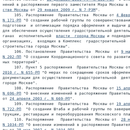
нений в распоряжение первого заместителя Мэра Москвы в
стве Москвы
 от 
29 января 2009 г. N 7-РЗМ
".

     105. Распоряжение  Правительства  Москвы от 
4 февр
N 171-РП
 "О создании рабочей группы по совершенствовани
подготовки  и оптимизации порядка оформления и выдачи д
для обеспечения осуществления градостроительной деятель
ганах  исполнительной  
власти  города Москвы
 и подведом
организациях,  входящих в Комплекс  градостроительной  
строительства города Москвы".

     106. Постановление  Правительства  Москвы  от 
9 ма
N 202-ПП
 "О создании Координационного совета по развити
ных территорий".

     107. Пункт 5 распоряжения  Правительства Москвы о
2010 г. N 655-РП
 "О мерах по сокращению сроков оформлен
документации для осуществления  градостроительной  деят
городе Москве".

     108. Распоряжение  Правительства  Москвы от 
15 апр
N 696-РП
 "О внесении изменений в распоряжение Правитель
от 
24 апреля 2003 г. N 669-РП
".

     109. Распоряжение  Правительства  Москвы от 
19 апр
N 722-РП
  "О создании Штаба и рабочей группы по заверше
трукции, реставрации и переоборудования Московского пла
     110. Распоряжение   Правительства  Москвы от  
28 м
N 1034-РП
 "О внесении изменений в распоряжение Правител
вы от 
28 мая 2007 г. N 1034-РП
".
