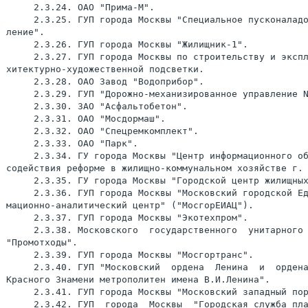
     2.3.24. ОАО "Прима-М".

     2.3.25. ГУП города Москвы "Специальное пусконаладо
ление".

     2.3.26. ГУП города Москвы "Жилищник-1".

     2.3.27. ГУП города Москвы по строительству и экспл
хитектурно-художественной подсветки.

     2.3.28. ОАО Завод "Водоприбор".

     2.3.29. ГУП "Дорожно-механизированное управление N
     2.3.30. ЗАО "Асфальтобетон".

     2.3.31. ОАО "Мосдормаш".

     2.3.32. ОАО "Спецремкомплект".

     2.3.33. ОАО "Парк".

     2.3.34. ГУ города Москвы "Центр информационного об
содействия реформе в жилищно-коммунальном хозяйстве г. 
     2.3.35. ГУ города Москвы "Городской центр жилищных
     2.3.36. ГУП города Москвы "Московский городской Ед
мационно-аналитический центр" ("МосгорЕИАЦ").

     2.3.37. ГУП города Москвы "Экотехпром".

     2.3.38. Московского  государственного  унитарного 
"Промотходы".

     2.3.39. ГУП города Москвы "Мосгортранс".

     2.3.40. ГУП "Московский  ордена  Ленина  и  ордена
Красного Знамени метрополитен имена В.И.Ленина".

     2.3.41. ГУП города Москвы "Московский западный пор
     2.3.42. ГУП  города  Москвы  "Городская служба пла