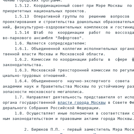
чению городских программ.

     1.5.12. Координационный совет при Мэре Москвы  по 
приоритетных национальных проектов.

     1.5.13  Оперативной группы по  решению  вопросов  
проектирования и строительства дошкольных образовательн
ний, физкультурно-оздоровительных комплексов и гостиниц
     1.5.14  Штаб  по  координации  работ  по  воссозда
во-паркового ансамбля "Лефортово".

     1.6. Является сопредседателем:

     1.6.1. Объединенной коллегии исполнительных органо
твенной власти Москвы и Московской области.

     1.6.2. Комиссии по координации работы  в  сфере  ф
законодательства.

     1.6.3. Московской трехсторонней комиссии по регули
циально-трудовых отношений.

     1.6.4. Объединенного  научно-экспертного  совета  
академии наук и Правительства Москвы по устойчивому раз
зопасности московского мегаполиса.

     1.7. Направляет деятельность представителя от испо
органа государственной 
власти города Москвы
 в Совете Фе
дерального Собрания Российской Федерации.

     1.8. Осуществляет иные полномочия в соответствии с
ным законодательством и правовыми актами города Москвы.
         2. Бирюков П.П. - первый заместитель Мэра Моск