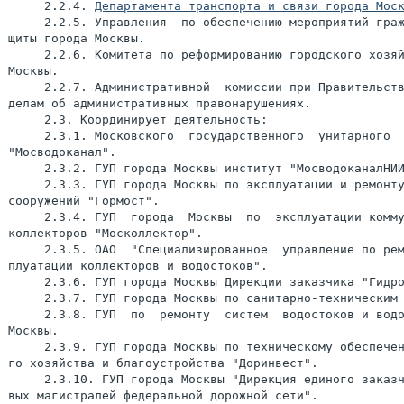
     2.2.4. 
Департамента транспорта и связи города Мос
     2.2.5. Управления  по обеспечению мероприятий граж
щиты города Москвы.

     2.2.6. Комитета по реформированию городского хозяй
Москвы.

     2.2.7. Административной  комиссии при Правительств
делам об административных правонарушениях.

     2.3. Координирует деятельность:

     2.3.1. Московского  государственного  унитарного  
"Мосводоканал".

     2.3.2. ГУП города Москвы институт "МосводоканалНИИ
     2.3.3. ГУП города Москвы по эксплуатации и ремонту
сооружений "Гормост".

     2.3.4. ГУП  города  Москвы  по  эксплуатации комму
коллекторов "Москоллектор".

     2.3.5. ОАО  "Специализированное  управление по рем
плуатации коллекторов и водостоков".

     2.3.6. ГУП города Москвы Дирекции заказчика "Гидро
     2.3.7. ГУП города Москвы по санитарно-техническим 
     2.3.8. ГУП  по  ремонту  систем  водостоков и водо
Москвы.

     2.3.9. ГУП города Москвы по техническому обеспечен
го хозяйства и благоустройства "Доринвест".

     2.3.10. ГУП города Москвы "Дирекция единого заказч
вых магистралей федеральной дорожной сети".
