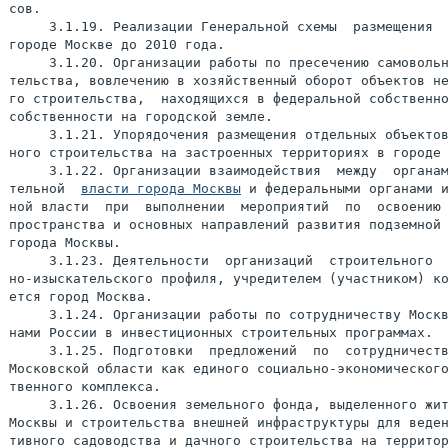
сов.

     3.1.19. Реализации Генеральной схемы  размещения  
городе Москве до 2010 года.

     3.1.20. Организации работы по пресечению самовольн
тельства, вовлечению в хозяйственный оборот объектов не
го строительства,  находящихся в федеральной собственно
собственности на городской земле.

     3.1.21. Упорядочения размещения отдельных объектов
ного строительства на застроенных территориях в городе 
     3.1.22. Организации взаимодействия  между  органам
тельной  
власти города Москвы
 и федеральными органами и
ной власти  при  выполнении  мероприятий  по  освоению 
пространства и основных направлений развития подземной 
города Москвы.

     3.1.23. Деятельности  организаций  строительного  
но-изыскательского профиля, учредителем (участником) ко
ется город Москва.

     3.1.24. Организации работы по сотрудничеству Москв
нами России в инвестиционных строительных программах.

     3.1.25. Подготовки  предложений  по  сотрудничеств
Московской области как единого социально-экономического
твенного комплекса.

     3.1.26. Освоения земельного фонда, выделенного жит
Москвы и строительства внешней инфраструктуры для веден
тивного садоводства и дачного строительства на территор