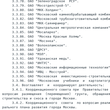
     3.3.78. ОАО "Зеленоградское  РСУ".

     3.3.79. ОАО "Мосотделстрой-5".

     3.3.80. ОАО "МКК-Холдинг".

     3.3.81. ОАО "Московский камнеобрабатывающий комбин
     3.3.82. ОАО "Московский трубозаготовительный комби
     3.3.83. ОАО "МКК-Саянмрамор".

     3.3.84. ОАО "Центральная метрологическая компания"
     3.3.85. ОАО "Мосаларко".

     3.3.86. ОАО  "Москва Красные Холмы".

     3.3.87. ЗАО  "Мосэнка".

     3.3.88. ОАО "Волоколамское".

     3.3.89. ОАО "ДРСУ".

     3.3.90. ОАО "МЭЛ".

     3.3.91. ОАО "Удоканская медь".

     3.3.92. ОАО "ИНТУС".

     3.3.93. ОАО "Московские информационные технологии"
     3.3.94. ОАО "ИВЦ - Мосстрой".

     3.3.95. ОАО "Московская  инвестиционно-строительна
     3.3.96. ОАО  "Московские  учебники  и  картолитогр
     3.4. Возглавляет  и  координирует деятельность:

     3.4.1. Координационного совета при  Правительстве 
вопросам  размещения  (перемещения)  грунта,  обращения
строительства и сноса в городе Москве.

     3.4.2. Координационного  совета  по вопросам реали
рального плана развития города Москвы.
