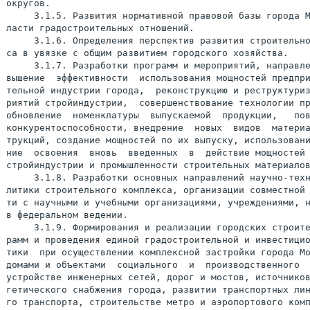
округов.

     3.1.5. Развития нормативной правовой базы города М
ласти градостроительных отношений.

     3.1.6. Определения перспектив развития строительно
са в увязке с общим развитием городского хозяйства.

     3.1.7. Разработки программ и мероприятий, направле
вышение  эффективности  использования мощностей предпри
тельной индустрии города,  реконструкцию и реструктуриз
риятий стройиндустрии,  совершенствование технологии пр
обновление  номенклатуры  выпускаемой  продукции,   пов
конкурентоспособности, внедрение  новых  видов  материа
трукций, создание мощностей по их выпуску, использовани
ние  освоения  вновь  введенных  в  действие мощностей 
стройиндустрии и промышленности строительных материалов
     3.1.8. Разработки основных направлений научно-техн
литики строительного комплекса, организации совместной 
ти с научными и учебными организациями, учреждениями, н
в федеральном ведении.

     3.1.9. Формирования и реализации городских строите
рамм и проведения единой градостроительной и инвестицио
тики  при осуществлении комплексной застройки города Мо
домами и объектами  социального  и  производственного  
устройстве инженерных сетей, дорог и мостов, источников
гетического снабжения города, развитии транспортных лин
го транспорта, строительстве метро и аэропортового комп