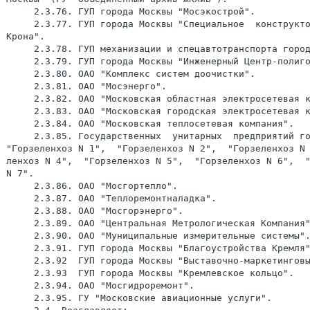
     2.3.76. ГУП города Москвы "Мосэкострой".

     2.3.77. ГУП города Москвы "Специальное  конструкто
Крона".

     2.3.78. ГУП механизации и спецавтотранспорта город
     2.3.79. ГУП города Москвы "Инженерный Центр-полиго
     2.3.80. ОАО "Комплекс систем доочистки".

     2.3.81. ОАО "Мосэнерго".

     2.3.82. ОАО "Московская областная электросетевая к
     2.3.83. ОАО "Московская городская электросетевая к
     2.3.84. ОАО "Московская теплосетевая компания".

     2.3.85. Государственных  унитарных  предприятий го
"Горзеленхоз N 1",  "Горзеленхоз N 2",  "Горзеленхоз N 
ленхоз N 4",  "Горзеленхоз N 5",  "Горзеленхоз N 6",  "
N 7".

     2.3.86. ОАО "Мосгортепло".

     2.3.87. ОАО "Теплоремонтналадка".

     2.3.88. ОАО "Мосгорэнерго".

     2.3.89. ОАО "Центральная Метрологическая Компания"
     2.3.90. ОАО "Муниципальные измерительные системы".
     2.3.91. ГУП города Москвы "Благоустройства Кремля"
     2.3.92  ГУП города Москвы "Выставочно-маркетинговы
     2.3.93  ГУП города Москвы "Кремлевское кольцо".

     2.3.94. ОАО "Мосгидроремонт".

     2.3.95. ГУ "Московские авиационные услуги".
