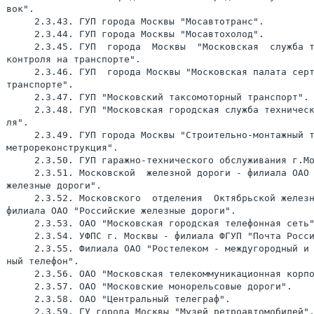
вок".

     2.3.43. ГУП города Москвы "Мосавтотранс".

     2.3.44. ГУП города Москвы "Мосавтохолод".

     2.3.45. ГУП  города  Москвы  "Московская  служба т
контроля на транспорте".

     2.3.46. ГУП  города Москвы "Московская палата серт
транспорте".

     2.3.47. ГУП "Московский таксомоторный транспорт".

     2.3.48. ГУП "Московская городская служба техническ
ля".

     2.3.49. ГУП города Москвы "Строительно-монтажный т
метрореконструкция".

     2.3.50. ГУП гаражно-технического обслуживания г.Мо
     2.3.51. Московской  железной дороги - филиала ОАО 
железные дороги".

     2.3.52. Московского  отделения  Октябрьской железн
филиала ОАО "Российские железные дороги".

     2.3.53. ОАО "Московская городская телефонная сеть"
     2.3.54. УФПС г. Москвы - филиала ФГУП "Почта Росси
     2.3.55. Филиала ОАО "Ростелеком - междугородный и 
ный телефон".

     2.3.56. ОАО "Московская телекоммуникационная корпо
     2.3.57. ОАО "Московские монорельсовые дороги".

     2.3.58. ОАО "Центральный телеграф".

     2.3.59. ГУ города Москвы "Музей ретроавтомобилей".