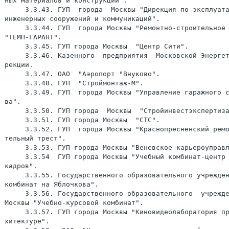
ных материалов и конструкций".

     3.3.43. ГУП  города  Москвы "Дирекция по эксплуата
инженерных сооружений и коммуникаций".

     3.3.44. ГУП  города Москвы "Ремонтно-строительное 
"ТЕМП-ГАРАНТ".

     3.3.45. ГУП города Москвы  "Центр Сити".

     3.3.46. Казенного  предприятия  Московской Энергет
рекции.

     3.3.47. ОАО  "Аэропорт "Внуково".

     3.3.48. ГУП  "Строймонтаж-М".

     3.3.49. ГУП  города Москвы "Управление гаражного с
ва".

     3.3.50. ГУП города  Москвы  "Стройинвестэкспертиза
     3.3.51. ГУП города Москвы  "СТС".

     3.3.52. ГУП  города Москвы "Краснопресненский ремо
тельный трест".

     3.3.53. ГУП города Москвы "Веневское карьероуправл
     3.3.54  ГУП города Москвы "Учебный комбинат-центр 
кадров".

     3.3.55. Государственного образовательного учрежден
комбинат на Яблочкова".

     3.3.56. Государственного образовательного  учрежде
Москвы "Учебно-курсовой комбинат".

     3.3.57. ГУП города Москвы "Киновидеолаборатория пр
хитектуре".
