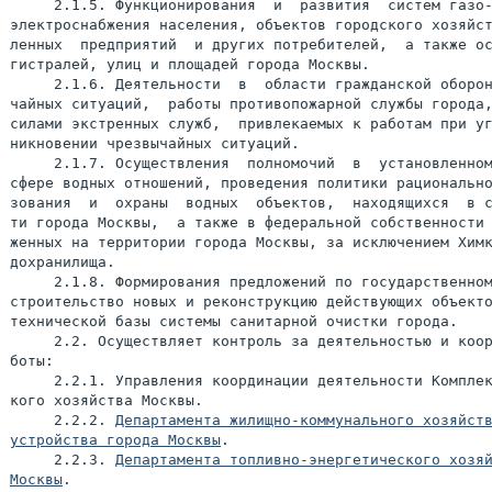
     2.1.5. Функционирования  и  развития  систем газо-
электроснабжения населения, объектов городского хозяйст
ленных  предприятий  и других потребителей,  а также ос
гистралей, улиц и площадей города Москвы.

     2.1.6. Деятельности  в  области гражданской оборон
чайных ситуаций,  работы противопожарной службы города,
силами экстренных служб,  привлекаемых к работам при уг
никновении чрезвычайных ситуаций.

     2.1.7. Осуществления  полномочий  в  установленном
сфере водных отношений, проведения политики рационально
зования  и  охраны  водных  объектов,  находящихся  в с
ти города Москвы,  а также в федеральной собственности 
женных на территории города Москвы, за исключением Химк
дохранилища.

     2.1.8. Формирования предложений по государственном
строительство новых и реконструкцию действующих объекто
технической базы системы санитарной очистки города.

     2.2. Осуществляет контроль за деятельностью и коор
боты:

     2.2.1. Управления координации деятельности Комплек
кого хозяйства Москвы.

     2.2.2. 
Департамента жилищно-коммунального хозяйств
устройства города Москвы
.

     2.2.3. 
Департамента топливно-энергетического хозяй
Москвы
.
