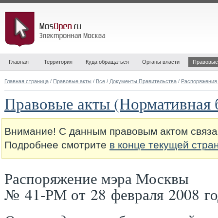
Главная
Территория
Куда обращаться
Органы власти
Правовые
Главная страница
/
Правовые акты
/
Все
/
Документы Правительства
/
Распоряжения
Правовые акты (Нормативная 
Внимание! С данным правовым актом связа
Подробнее смотрите
в конце текущей стра
Распоряжение мэра Москвы
№ 41-РМ от 28 февраля 2008 го