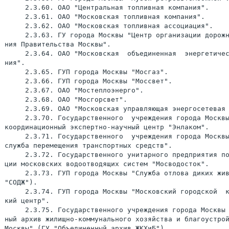
     2.3.60. ОАО "Центральная топливная компания".

     2.3.61. ОАО "Московская топливная компания".

     2.3.62. ОАО "Московская топливная ассоциация".

     2.3.63. ГУ города Москвы "Центр организации дорожн
ния Правительства Москвы".

     2.3.64. ОАО "Московская  объединенная  энергетичес
ния".

     2.3.65. ГУП города Москвы "Мосгаз".

     2.3.66. ГУП города Москвы "Моссвет".

     2.3.67. ОАО "Мостеплоэнерго".

     2.3.68. ОАО "Мосгорсвет".

     2.3.69. ОАО "Московская управляющая энергосетевая 
     2.3.70. Государственного  учреждения города Москвы
координационный экспертно-научный центр "Энлаком".

     2.3.71. Государственного  учреждения города Москвы
служба перемещения транспортных средств".

     2.3.72. Государственного унитарного предприятия по
ции московских водоотводящих систем "Мосводосток".

     2.3.73. ГУП города Москвы "Служба отлова диких жив
"СОДЖ").

     2.3.74. ГУП города Москвы "Московский городской  к
кий центр".

     2.3.75. Государственного учреждения города Москвы 
ный архив жилищно-коммунального хозяйства и благоустрой
Москвы" (ГУ "Объединенный архив ЖКХиБ").
