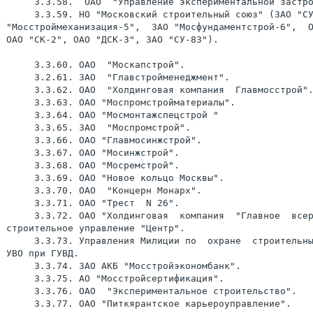
     3.3.58.  ОАО  "Управление экспериментальной застро
     3.3.59. НО "Московский строительный союз" (ЗАО "СУ
"Мосстроймеханизация-5",  ЗАО "Мосфундаментстрой-6",  О
ОАО "СК-2", ОАО "ДСК-3", ЗАО "СУ-83").

     3.3.60. ОАО  "Москапстрой".

     3.2.61. ЗАО  "Главстройменеджмент".

     3.3.62. ОАО  "Холдинговая компания  Главмосстрой".
     3.3.63. ОАО "Моспромстройматериалы".

     3.3.64. ОАО "Мосмонтажспецстрой "

     3.3.65. ЗАО  "Моспромстрой".

     3.3.66. ОАО "Главмосинжстрой".

     3.3.67. ОАО "Мосинжстрой".

     3.3.68. ОАО "Мосремстрой".

     3.3.69. ОАО "Новое кольцо Москвы".

     3.3.70. ОАО  "Концерн Монарх".

     3.3.71. ОАО "Трест  N 26".

     3.3.72. ОАО "Холдинговая  компания  "Главное  всер
строительное управление "Центр".

     3.3.73. Управления Милиции по  охране  строительны
УВО при ГУВД.

     3.3.74. ЗАО АКБ "Мосстройэкономбанк".

     3.3.75. АО "Мосстройсертификация".

     3.3.76. ОАО  "Экспериментальное строительство".

     3.3.77. ОАО "Питкярантское карьероуправление".
