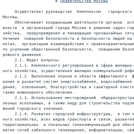
                      в 
Правительстве Москвы
     Осуществляет руководство  Комплексом   городского 
Москвы.

     Обеспечивает координацию деятельности органов  исп
власти  и организаций города Москвы в решении задач гор
зяйства,  предупреждения и ликвидации чрезвычайных ситу
печения  пожарной безопасности и безопасности людей на 
ектах,  организации взаимодействия с правоохранительным
по усилению общественной безопасности,  повышению безоп
рожного движения.

     2.1. Ведет вопросы:

     2.1.1. Комплексного регулирования в сфере жилищно-
ного хозяйства, осуществления жилищно-коммунальной рефо
     2.1.2. Выполнения планов в области эффективного  ф
вания и развития систем энергоснабжения, водоснабжения 
дения,  озеленения, благоустройства и санитарной очистк
также инженерного обеспечения.

     2.1.3. Использования месторождений  общераспростра
лезных ископаемых, а также недр для строительства подзе
жений городского значения.

     2.1.4. Развития городской инфраструктуры,  в том ч
ного хозяйства, всех видов транспорта и связи, развития
территориальных  и локальных телекоммуникаций для обесп
вития сетей кабельного телевидения, информатизации, свя