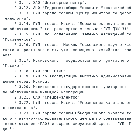
     2.3.11. ЗАО "Инженерный центр".

     2.3.12. АНО "Гидрометеобюро Москвы и Московской об
     2.3.13. ГУП города Москвы "Центр мониторинга дорог
технологий".

     2.3.14. ГУП  города Москвы "Дорожно-эксплуатационн
по обслуживанию 3-го транспортного кольца (ГУП-ДЭК-3)".
     2.3.15. ГУП  по  содержанию  зеленых насаждений го
"Мосзеленхоз".

     2.3.16. ГУП  города  Москвы Московского научно-исс
ского и проектного института  жилищного  хозяйства  "Мо
ект".

     2.3.17. Московского  государственного  унитарного 
"Мослифт".

     2.3.18. ОАО "МОС ОТИС".

     2.3.19. ГУП по эксплуатации высотных административ
домов города Москвы.

     2.3.20. Московского государственного  унитарного  
по обслуживанию жилищной кооперации.

     2.3.21. ОАО "Спецремэлектро".

     2.3.22. ГУП  города Москвы "Управление капитальног
строительства".

     2.3.23. ГУП города Москвы Объединенного эколого-те
кого и научно-исследовательского центра по обезвреживан
тивных отходов (РАО) и охране окружающей среды  (ГУП  М
дон").
