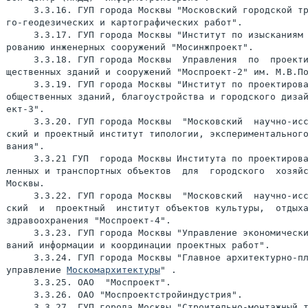
     3.3.16. ГУП города Москвы "Московский городской тр
го-геодезических и картографических работ".

     3.3.17. ГУП города Москвы "Институт по изысканиям 
рованию инженерных сооружений "Мосинжпроект".

     3.3.18. ГУП города Москвы  Управления  по  проекти
щественных зданий и сооружений "Моспроект-2" им. М.В.По
     3.3.19. ГУП города Москвы "Институт по проектирова
общественных зданий, благоустройства и городского дизай
ект-3".

     3.3.20. ГУП города Москвы  "Московский  научно-исс
ский и проектный институт типологии, экспериментального
вания".

     3.3.21 ГУП  города Москвы Института по проектирова
ленных и транспортных объектов  для  городского  хозяйс
Москвы.

     3.3.22. ГУП города Москвы  "Московский  научно-исс
ский  и  проектный  институт объектов культуры,  отдыха
здравоохранения "Моспроект-4".

     3.3.23. ГУП города Москвы "Управление экономически
ваний информации и координации проектных работ".

     3.3.24. ГУП города Москвы "Главное архитектурно-пл
управление 
Москомархитектуры
" .

     3.3.25. ОАО  "Моспроект".

     3.3.26. ОАО "Моспроектстройиндустрия".

     3.3.27. ГУП города Москвы "Строительно-монтажный т