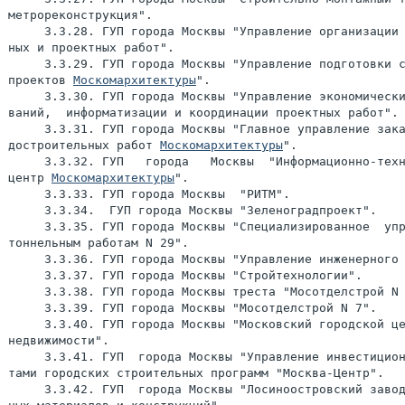
метрореконструкция".

     3.3.28. ГУП города Москвы "Управление организации 
ных и проектных работ".

     3.3.29. ГУП города Москвы "Управление подготовки с
проектов 
Москомархитектуры
".

     3.3.30. ГУП города Москвы "Управление экономически
ваний,  информатизации и координации проектных работ".

     3.3.31. ГУП города Москвы "Главное управление зака
достроительных работ 
Москомархитектуры
".

     3.3.32. ГУП   города   Москвы  "Информационно-техн
центр 
Москомархитектуры
".

     3.3.33. ГУП города Москвы  "РИТМ".

     3.3.34.  ГУП города Москвы "Зеленоградпроект".

     3.3.35. ГУП города Москвы "Специализированное  упр
тоннельным работам N 29".

     3.3.36. ГУП города Москвы "Управление инженерного 
     3.3.37. ГУП города Москвы "Стройтехнологии".

     3.3.38. ГУП города Москвы треста "Мосотделстрой N 
     3.3.39. ГУП города Москвы "Мосотделстрой N 7".

     3.3.40. ГУП города Москвы "Московский городской це
недвижимости".

     3.3.41. ГУП  города Москвы "Управление инвестицион
тами городских строительных программ "Москва-Центр".

     3.3.42. ГУП  города Москвы "Лосиноостровский завод