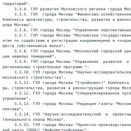
территорий".

     3.3.4. ГУП развития Московского региона города Мос
     3.3.5. ГУП  города Москвы "Финансово-хозяйственное
Комплекса архитектуры, строительства, развития и реконс
рода Москвы".

     3.3.6. ГУП города Москвы "Управление перспективных
     3.3.7. ГУП города Москвы "Московское государственн
ятие по содействию в регистрации кондоминиумов и создан
ществ собственников жилья".

     3.3.8. ГУП города Москвы "Московский городской цен
ции нежилых помещений".

     3.3.9. ГУП города Москвы "Управление  развития  и 
региональных строительных программ ".

     3.3.10. ГУП города Москвы "Научно-исследовательски
московского строительства".

     3.3.11. ГУП города Москвы "Стройинвест" Комплекса 
ры, строительства, развития и реконструкции города Моск
     3.3.12. ГУП города Москвы "Специализированное пуск
управление".

     3.3.13. ГУП города Москвы "Редакция газеты "Москов
пектива".

     3.3.14. ГУП "Научно-исследовательский  и  проектны
Генерального плана Москвы".

     3.3.15. ГУП города Москвы "Проектно-производственн
вой центр (ППДЦ) "Информстройсервис".
