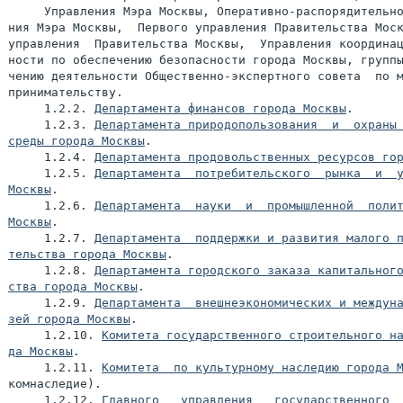
     Управления Мэра Москвы, Оперативно-распорядительно
ния Мэра Москвы,  Первого управления Правительства Моск
управления  Правительства Москвы,  Управления координац
ности по обеспечению безопасности города Москвы, группы
чению деятельности Общественно-экспертного совета  по м
принимательству.

     1.2.2. 
Департамента финансов города Москвы
.

     1.2.3. 
Департамента природопользования  и  охраны 
среды города Москвы
.

     1.2.4. 
Департамента продовольственных ресурсов го
     1.2.5. 
Департамента  потребительского  рынка  и  у
Москвы
.

     1.2.6. 
Департамента  науки  и  промышленной  полит
Москвы
.

     1.2.7. 
Департамента  поддержки и развития малого п
тельства города Москвы
.

     1.2.8. 
Департамента городского заказа капитального
ства города Москвы
.

     1.2.9. 
Департамента  внешнеэкономических и междуна
зей города Москвы
.

     1.2.10. 
Комитета государственного строительного на
да Москвы
.

     1.2.11. 
Комитета  по культурному наследию города 
комнаследие).

     1.2.12. 
Главного   управления   государственного  