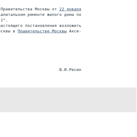
 Правительства Москвы от 
22 января

апитальном ремонте жилого дома по

1".

астоящего постановления возложить

осквы в 
Правительстве Москвы
 Аксе-
