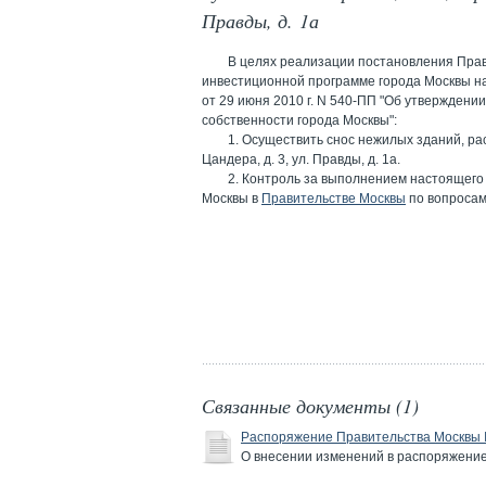
Правды, д. 1а
В целях реализации постановления Пра
инвестиционной программе города Москвы на 
от 29 июня 2010 г. N 540-ПП "Об утвержден
собственности города Москвы":
1. Осуществить снос нежилых зданий, рас
Цандера, д. 3, ул. Правды, д. 1а.
2. Контроль за выполнением настоящег
Москвы в
Правительстве Москвы
по вопросам
Связанные документы (1)
Распоряжение Правительства Москвы №
О внесении изменений в распоряжение 