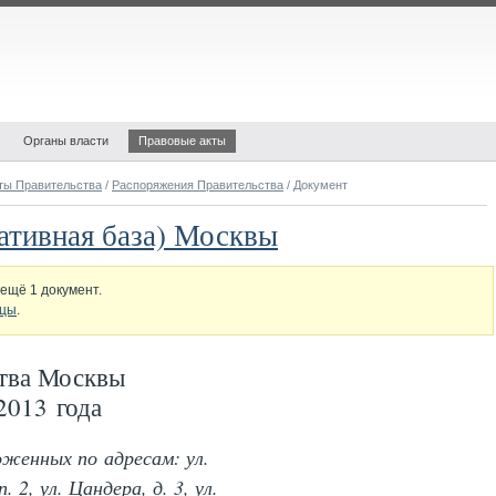
Органы власти
Правовые акты
ты Правительства
/
Распоряжения Правительства
/ Документ
ативная база) Москвы
ещё 1 документ.
ицы
.
тва Москвы
2013 года
оженных по адресам: ул.
 2, ул. Цандера, д. 3, ул.