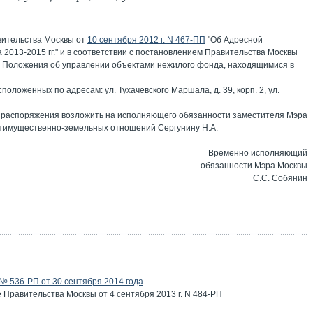
вительства Москвы от
10 сентября 2012 г. N 467-ПП
"Об Адресной
2013-2015 гг." и в соответствии с постановлением Правительства Москвы
ии Положения об управлении объектами нежилого фонда, находящимися в
положенных по адресам: ул. Тухачевского Маршала, д. 39, корп. 2, ул.
о распоряжения возложить на исполняющего обязанности заместителя Мэра
 имущественно-земельных отношений Сергунину Н.А.
Временно исполняющий
обязанности Мэра Москвы
С.С. Собянин
 536-РП от 30 сентября 2014 года
Правительства Москвы от 4 сентября 2013 г. N 484-РП