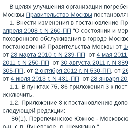
В целях улучшения организации погребе
Москвы
Правительство Москвы
постановляе
1. Внести изменения в постановление П
апреля 2008 г. N 260-ПП
"О состоянии и ме
похоронного обслуживания в городе Москве
постановлений Правительства Москвы от
1
от
23 марта 2010 г. N 239-ПП
, от
4 мая 2011
2011 г. N 250-ПП
, от
30 августа 2011 г. N 38
305-ПП
, от
2 октября 2012 г. N 530-ПП
, от
2
от
4 июля 2013 г. N 431-ПП
, от
28 января 20
1.1. В пунктах 75, 86 приложения 3 к пос
исключить.
1.2. Приложение 3 к постановлению допо
следующей редакции:
"86(1). Перепечинское Южное - Московск
р-н, с.п. Луневское, д. Шемякино.".