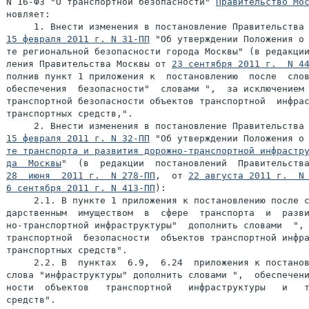
N 16-ФЗ "О транспортной безопасности" 
Правительство Мо
новляет:

15 февраля 2011 г. N 31-ПП
 "Об утверждении Положения о 
те региональной безопасности города Москвы" (в редакции
ления Правительства Москвы от 
23 сентября 2011 г.  N 4
полнив пункт 1 приложения к  постановлению  после  слов
обеспечения  безопасности"  словами ",  за исключением 
транспортной безопасности объектов транспортной  инфрас
транспортных средств,".

15 февраля 2011 г. N 32-ПП
 "Об утверждении Положения о
те транспорта и развития дорожно-транспортной инфрастру
да  Москвы
28  июня  2011 г.  N 278-ПП
,  от 
22 августа 2011 г.  N
6 сентября 2011 г. N 413-ПП
):

     2.1. В пункте 1 приложения к постановлению после с
дарственным  имуществом  в  сфере  транспорта  и  разви
но-транспортной инфраструктуры"  дополнить словами  ", 
транспортной  безопасности  объектов транспортной инфра
транспортных средств".

     2.2. В  пунктах  6.9,  6.24  приложения к постанов
слова "инфраструктуры" дополнить словами ",  обеспечени
ности  объектов   транспортной   инфраструктуры   и   т
средств".
