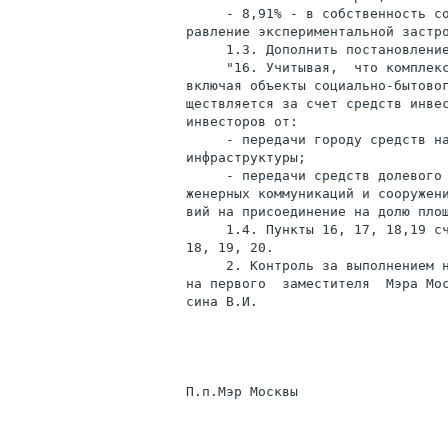
     - 8,91% - в собственность со
равление экспериментальной застро
     1.3. Дополнить постановление
     "16. Учитывая,  что комплекс
включая объекты социально-бытовог
ществляется за счет средств инвес
инвесторов от:

     - передачи городу средств на
инфраструктуры;

     - передачи средств долевого 
женерных коммуникаций и сооружени
вий на присоединение на долю площ
     1.4. Пункты 16, 17, 18,19 сч
18, 19, 20.

     2. Контроль за выполнением н
на первого  заместителя  Мэра Мо
сина В.И.
