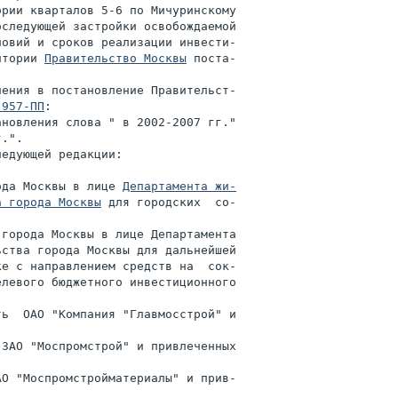
рии кварталов 5-6 по Мичуринскому

следующей застройки освобождаемой

овий и сроков реализации инвести-

итории 
Правительство Москвы
 поста-

ения в постановление Правительст-

 957-ПП
:

новления слова " в 2002-2007 гг."

.".

едующей редакции:

ода Москвы в лице 
Департамента жи-

а города Москвы
 для городских  со-

города Москвы в лице Департамента

ства города Москвы для дальнейшей

е с направлением средств на  сок-

левого бюджетного инвестиционного

ь  ОАО "Компания "Главмосстрой" и

ЗАО "Моспромстрой" и привлеченных

О "Моспромстройматериалы" и прив-
