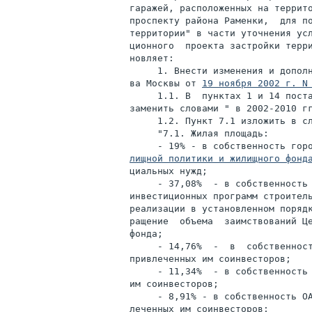
гаражей, расположенных на террито
проспекту района Раменки,  для по
территории" в части уточнения усл
ционного  проекта застройки терр
новляет:

     1. Внести изменения и дополн
ва Москвы от 
19 ноября 2002 г. N
     1.1. В  пунктах 1 и 14 поста
заменить словами " в 2002-2010 гг
     1.2. Пункт 7.1 изложить в сл
     "7.1. Жилая площадь:

     - 19% - в собственность гор
лищной политики и жилищного фонд
циальных нужд;

     - 37,08%  - в собственность 
инвестиционных программ строитель
реализации в установленном порядк
ращение  объема  заимствований Це
фонда;

     - 14,76%  -  в  собственност
привлеченных им соинвесторов;

     - 11,34%  - в собственность 
им соинвесторов;

     - 8,91% - в собственность ОА
леченных им соинвесторов;
