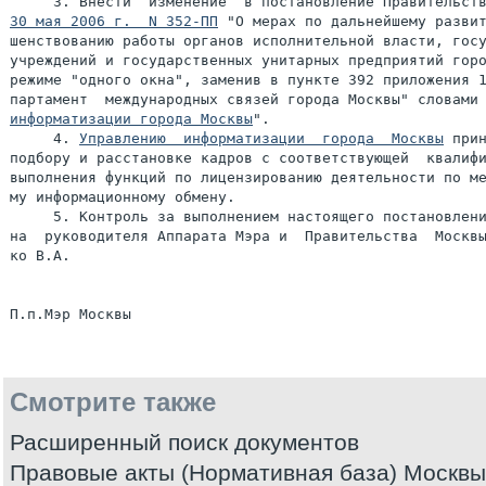
30 мая 2006 г.  N 352-ПП
 "О мерах по дальнейшему развит
шенствованию работы органов исполнительной власти, госу
учреждений и государственных унитарных предприятий горо
режиме "одного окна", заменив в пункте 392 приложения 1
партамент  международных связей города Москвы" словами
информатизации города Москвы
".

     4. 
Управлению  информатизации  города  Москвы
 прин
подбору и расстановке кадров с соответствующей  квалифи
выполнения функций по лицензированию деятельности по ме
му информационному обмену.

     5. Контроль за выполнением настоящего постановлени
на  руководителя Аппарата Мэра и  Правительства  Москвы
ко В.А.

Смотрите также
Расширенный поиск документов
Правовые акты (Нормативная база) Москвы