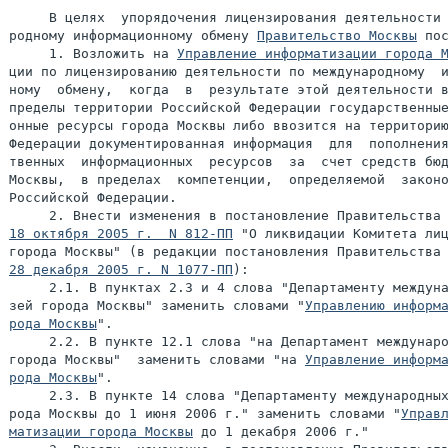
     В целях  упорядочения лицензирования деятельности 
родному информационному обмену 
Правительство Москвы
 пос
     1. Возложить на 
Управление информатизации города 
ции по лицензированию деятельности по международному  и
ному  обмену,  когда  в  результате этой деятельности в
пределы территории Российской Федерации государственные
онные ресурсы города Москвы либо ввозится на территорию
Федерации документированная информация  для  пополнения
твенных  информационных  ресурсов  за  счет средств бюд
Москвы,  в пределах  компетенции,  определяемой  законо
Российской Федерации.

18 октября 2005 г.  N 812-ПП
 "О ликвидации Комитета лиц
28 декабря 2005 г. N 1077-ПП
):

     2.1. В пунктах 2.3 и 4 слова "Департаменту междуна
зей города Москвы" заменить словами "
Управлению информа
рода Москвы
".

     2.2. В пункте 12.1 слова "на Департамент междунаро
города Москвы"  заменить словами "на 
Управление информа
рода Москвы
".

     2.3. В пункте 14 слова "Департаменту международных
рода Москвы до 1 июня 2006 г." заменить словами "
Управл
матизации города Москвы
 до 1 декабря 2006 г."
