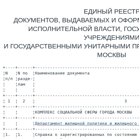
ЕДИНЫЙ РЕЕСТ
ДОКУМЕНТОВ, ВЫДАВАЕМЫХ И ОФО
ИСПОЛНИТЕЛЬНОЙ ВЛАСТИ, ГО
УЧРЕЖДЕНИЯМ
И ГОСУДАРСТВЕННЫМИ УНИТАРНЫМИ П
МОСКВЫ
+----+------+-----------------------------------------
¦N   ¦N по  ¦Наименование документа                   
¦п/п ¦разде-¦                                         
¦    ¦лам   ¦                                         
¦    ¦      ¦                                         
+----+------+-----------------------------------------
¦ 1  ¦  2   ¦                                    3    
+----+------+-----------------------------------------
¦    ¦      ¦КОМПЛЕКС СОЦИАЛЬНОЙ СФЕРЫ ГОРОДА МОСКВЫ  
+----+------+-----------------------------------------
¦    ¦      ¦
Департамент жилищной политики и жилищного
+----+------+-----------------------------------------
¦1.  ¦1.    ¦Справка о зарегистрированных по состоянию