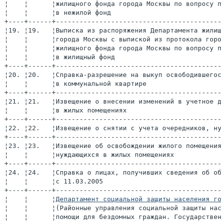
¦    ¦      ¦жилищного фонда города Москвы по вопросу 
¦    ¦      ¦в нежилой фонд                           
+----+------+-----------------------------------------
¦19. ¦19.   ¦Выписка из распоряжения Департамента жили
¦    ¦      ¦города Москвы с выпиской из протокола гор
¦    ¦      ¦жилищного фонда города Москвы по вопросу 
¦    ¦      ¦в жилищный фонд                          
+----+------+-----------------------------------------
¦20. ¦20.   ¦Справка-разрешение на выкуп освободившего
¦    ¦      ¦в коммунальной квартире                  
+----+------+-----------------------------------------
¦21. ¦21.   ¦Извещение о внесении изменений в учетное 
¦    ¦      ¦в жилых помещениях                       
+----+------+-----------------------------------------
¦22. ¦22.   ¦Извещение о снятии с учета очередников, н
+----+------+-----------------------------------------
¦23. ¦23.   ¦Извещение об освобождении жилого помещени
¦    ¦      ¦нуждающихся в жилых помещениях           
+----+------+-----------------------------------------
¦24. ¦24.   ¦Справка о лицах, получивших сведения об о
¦    ¦      ¦с 11.03.2005                             
+----+------+-----------------------------------------
¦    ¦      ¦
Департамент социальной защиты населения г
¦    ¦      ¦(Районные управления социальной защиты на
¦    ¦      ¦помощи для бездомных граждан. Государстве