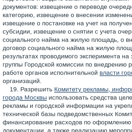
документов: извещение о переводе очередн
категорию, извещение о внесении изменени
извещение о постановке на учет на получе
субсидии, извещение о снятии с учета очер
социального найма на жилую площадь, о в
договор социального найма на жилую площ
результатах проводимого эксперимента на
группы Городской комиссии по внедрению р
работе органов исполнительной
власти го
организаций.
19. Разрешить
Комитету рекламы, инфо
города Москвы
использовать средства цел
рекламы и городской информации на укреп
технической базы подведомственных Комите
финансирование расходов по оформлению
документации, а также реализацию меропри