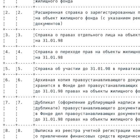
¦    ¦      ¦жилищного фонда                          
+----+------+-----------------------------------------
¦2.  ¦2.    ¦Расширенная справка о зарегистрированных 
¦    ¦      ¦на объект жилищного фонда (с указанием ре
¦    ¦      ¦документов)                              
+----+------+-----------------------------------------
¦3.  ¦3.    ¦Справка о правах отдельного лица на объек
¦    ¦      ¦на 31.01.98                              
+----+------+-----------------------------------------
¦4.  ¦4.    ¦Справка о переходе прав на объекты жилищн
¦    ¦      ¦на 31.01.98                              
+----+------+-----------------------------------------
¦5.  ¦5.    ¦Справка об участии до 31.01.98 в приватиз
+----+------+-----------------------------------------
¦6.  ¦6.    ¦Архивная копия правоустанавливающего доку
¦    ¦      ¦хранится в Фонде дел правоустанавливающих
¦    ¦      ¦до 31.01.98 правах на объекты жилищного ф
+----+------+-----------------------------------------
¦7.  ¦7.    ¦Дубликат (оформление дублирующей надписи 
¦    ¦      ¦дубликате) правоустанавливающего документ
¦    ¦      ¦в Фонде дел правоустанавливающих документ
¦    ¦      ¦до 31.01.98 правах на объекты жилищного ф
+----+------+-----------------------------------------
¦8.  ¦8.    ¦Выписка из реестра учетной регистрации ко
¦    ¦      ¦о привлечении финансовых средств юридичес