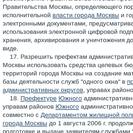
Правительства Москвы, определяющего пор
исполнительной
власти города Москвы
и го
электронными документами, предусматрив
использования электронной цифровой подпи
хранения, архивирования и уничтожения д
виде.
17. Разрешить префектам административ
Москвы использовать средства целевых б
территорий города Москвы на создание ма
базы деятельности служб "одного окна" в
п
административных округов
, управах районо
18.
Префектуре
Южного
административно
управам районов
Южного
административног
совместно с
Департаментом жилищной пол
города Москвы
до 1 августа 2006 г. продол
подготовке и выдаче заявителям службами 