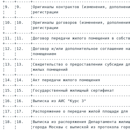
+----+------+-----------------------------------------
¦9.  ¦9.    ¦Оригиналы контрактов (изменения, дополнен
¦    ¦      ¦регистрации                              
+----+------+-----------------------------------------
¦10. ¦10.   ¦Оригиналы договоров (изменения, дополнени
¦    ¦      ¦регистрации                              
+----+------+-----------------------------------------
¦11. ¦11.   ¦Договор передачи жилого помещения в собст
+----+------+-----------------------------------------
¦12. ¦12.   ¦Договор и/или дополнительное соглашение н
¦    ¦      ¦помещением                               
+----+------+-----------------------------------------
¦13. ¦13.   ¦Свидетельство о предоставлении субсидии д
¦    ¦      ¦жилых помещений                          
+----+------+-----------------------------------------
¦14. ¦14.   ¦Акт передачи жилого помещения            
+----+------+-----------------------------------------
¦15. ¦15.   ¦Государственный жилищный сертификат      
+----+------+-----------------------------------------
¦16. ¦16.   ¦Выписка из АИС "Курс 3"                  
+----+------+-----------------------------------------
¦17. ¦17.   ¦Распоряжение о передаче жилой площади для
+----+------+-----------------------------------------
¦18. ¦18.   ¦Выписка из распоряжения Департамента жили
¦    ¦      ¦города Москвы с выпиской из протокола гор