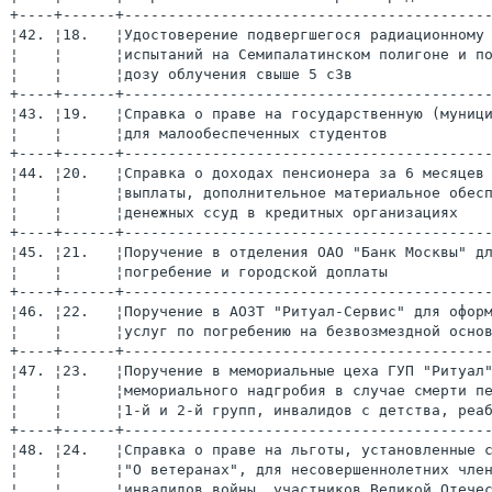
+----+------+-----------------------------------------
¦42. ¦18.   ¦Удостоверение подвергшегося радиационному
¦    ¦      ¦испытаний на Семипалатинском полигоне и п
¦    ¦      ¦дозу облучения свыше 5 сЗв               
+----+------+-----------------------------------------
¦43. ¦19.   ¦Справка о праве на государственную (муниц
¦    ¦      ¦для малообеспеченных студентов           
+----+------+-----------------------------------------
¦44. ¦20.   ¦Справка о доходах пенсионера за 6 месяцев
¦    ¦      ¦выплаты, дополнительное материальное обес
¦    ¦      ¦денежных ссуд в кредитных организациях   
+----+------+-----------------------------------------
¦45. ¦21.   ¦Поручение в отделения ОАО "Банк Москвы" д
¦    ¦      ¦погребение и городской доплаты           
+----+------+-----------------------------------------
¦46. ¦22.   ¦Поручение в АОЗТ "Ритуал-Сервис" для офор
¦    ¦      ¦услуг по погребению на безвозмездной осно
+----+------+-----------------------------------------
¦47. ¦23.   ¦Поручение в мемориальные цеха ГУП "Ритуал
¦    ¦      ¦мемориального надгробия в случае смерти п
¦    ¦      ¦1-й и 2-й групп, инвалидов с детства, реа
+----+------+-----------------------------------------
¦48. ¦24.   ¦Справка о праве на льготы, установленные 
¦    ¦      ¦"О ветеранах", для несовершеннолетних чле
¦    ¦      ¦инвалидов войны, участников Великой Отече