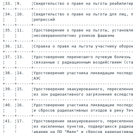
¦33. ¦9.    ¦Свидетельство о праве на льготы реабилити
+----+------+-----------------------------------------
¦34. ¦10.   ¦Свидетельство о праве на льготы для лиц, 
¦    ¦      ¦репрессий                                
+----+------+-----------------------------------------
¦35. ¦11.   ¦Удостоверение о праве на льготы, установл
¦    ¦      ¦несовершеннолетних узников фашизма       
+----+------+-----------------------------------------
¦36. ¦12.   ¦Справка о праве на льготы участнику оборо
+----+------+-----------------------------------------
¦37. ¦13.   ¦Удостоверение перенесшего лучевую болезнь
¦    ¦      ¦связанные с радиационным воздействием (ст
+----+------+-----------------------------------------
¦38. ¦14.   ¦Удостоверение участника ликвидации послед
¦    ¦      ¦АЭС                                      
+----+------+-----------------------------------------
¦39. ¦15.   ¦Удостоверение эвакуированного, переселенн
¦    ¦      ¦из зон радиоактивного загрязнения вследст
+----+------+-----------------------------------------
¦40. ¦16.   ¦Удостоверение участника ликвидации послед
¦    ¦      ¦и сбросов радиоактивных отходов в реку Те
+----+------+-----------------------------------------
¦41. ¦17.   ¦Удостоверение эвакуированного, переселенн
¦    ¦      ¦из населенных пунктов, подвергшихся радио
¦    ¦      ¦аварии на ПО "Маяк" и сбросов радиоактивн