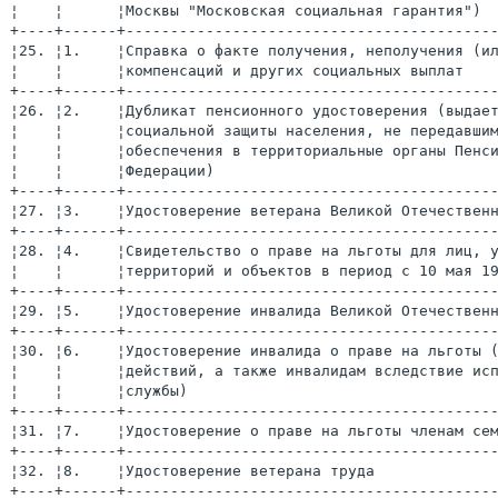
¦    ¦      ¦Москвы "Московская социальная гарантия") 
+----+------+-----------------------------------------
¦25. ¦1.    ¦Справка о факте получения, неполучения (и
¦    ¦      ¦компенсаций и других социальных выплат   
+----+------+-----------------------------------------
¦26. ¦2.    ¦Дубликат пенсионного удостоверения (выдае
¦    ¦      ¦социальной защиты населения, не передавши
¦    ¦      ¦обеспечения в территориальные органы Пенс
¦    ¦      ¦Федерации)                               
+----+------+-----------------------------------------
¦27. ¦3.    ¦Удостоверение ветерана Великой Отечествен
+----+------+-----------------------------------------
¦28. ¦4.    ¦Свидетельство о праве на льготы для лиц, 
¦    ¦      ¦территорий и объектов в период с 10 мая 1
+----+------+-----------------------------------------
¦29. ¦5.    ¦Удостоверение инвалида Великой Отечествен
+----+------+-----------------------------------------
¦30. ¦6.    ¦Удостоверение инвалида о праве на льготы 
¦    ¦      ¦действий, а также инвалидам вследствие ис
¦    ¦      ¦службы)                                  
+----+------+-----------------------------------------
¦31. ¦7.    ¦Удостоверение о праве на льготы членам се
+----+------+-----------------------------------------
¦32. ¦8.    ¦Удостоверение ветерана труда             
+----+------+-----------------------------------------