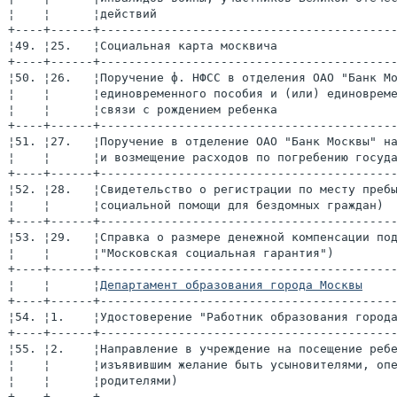
¦    ¦      ¦действий                                 
+----+------+-----------------------------------------
¦49. ¦25.   ¦Социальная карта москвича                
+----+------+-----------------------------------------
¦50. ¦26.   ¦Поручение ф. НФСС в отделения ОАО "Банк М
¦    ¦      ¦единовременного пособия и (или) единоврем
¦    ¦      ¦связи с рождением ребенка                
+----+------+-----------------------------------------
¦51. ¦27.   ¦Поручение в отделение ОАО "Банк Москвы" н
¦    ¦      ¦и возмещение расходов по погребению госуд
+----+------+-----------------------------------------
¦52. ¦28.   ¦Свидетельство о регистрации по месту преб
¦    ¦      ¦социальной помощи для бездомных граждан) 
+----+------+-----------------------------------------
¦53. ¦29.   ¦Справка о размере денежной компенсации по
¦    ¦      ¦"Московская социальная гарантия")        
+----+------+-----------------------------------------
¦    ¦      ¦
Департамент образования города Москвы
    
+----+------+-----------------------------------------
¦54. ¦1.    ¦Удостоверение "Работник образования город
+----+------+-----------------------------------------
¦55. ¦2.    ¦Направление в учреждение на посещение реб
¦    ¦      ¦изъявившим желание быть усыновителями, оп
¦    ¦      ¦родителями)                              
+----+------+-----------------------------------------