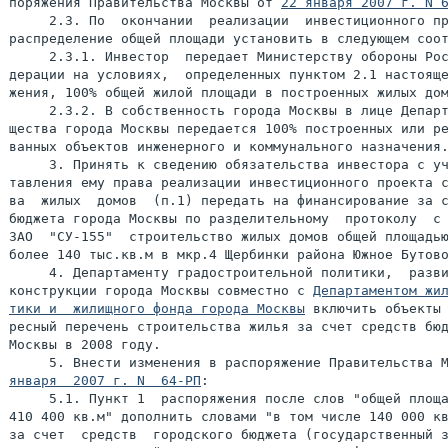
поряжения Правительства Москвы от 
22 января 2007 г. N 
     2.3. По  окончании  реализации  инвестиционного пр
распределение общей площади установить в следующем соот
     2.3.1. Инвестор  передает Министерству обороны Рос
дерации на условиях,  определенных пунктом 2.1 настояще
жения, 100% общей жилой площади в построенных жилых дом
     2.3.2. В собственность города Москвы в лице Департ
щества города Москвы передается 100% построенных или ре
ванных объектов инженерного и коммунального назначения.
     3. Принять к сведению обязательства инвестора с уч
тавления ему права реализации инвестиционного проекта с
ва  жилых  домов  (п.1) передать на финансирование за с
бюджета города Москвы по разделительному  протоколу  с 
ЗАО  "СУ-155"  строительство жилых домов общей площадью
более 140 тыс.кв.м в мкр.4 Щербинки района Южное Бутово
     4. Департаменту градостроительной политики,  разви
конструкции города Москвы совместно с 
Департаментом жил
тики и  жилищного фонда города Москвы
 включить объекты 
ресный перечень строительства жилья за счет средств бюд
Москвы в 2008 году.

     5. Внести изменения в распоряжение Правительства 
января  2007 г. N  64-РП
:

     5.1. Пункт 1  распоряжения после слов "общей площа
410 400 кв.м" дополнить словами "в том числе 140 000 кв
за счет  средств  городского бюджета (государственный з