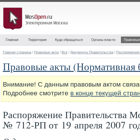
Главная
Территория
Куда обращаться
Органы власти
Правовые
Главная страница
/
Правовые акты
/
Все
/
Документы Правительства
/
Распоряжения
Правовые акты (Нормативная 
Внимание! С данным правовым актом связа
Подробнее смотрите
в конце текущей стра
Распоряжение Правительства М
№ 712-РП от 19 апреля 2007 го