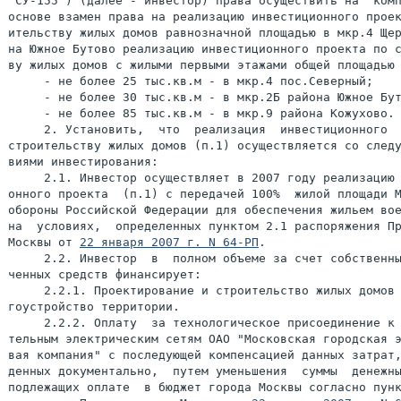
"СУ-155") (далее - инвестор) права осуществить на  комп
основе взамен права на реализацию инвестиционного проек
ительству жилых домов равнозначной площадью в мкр.4 Щер
на Южное Бутово реализацию инвестиционного проекта по с
ву жилых домов с жилыми первыми этажами общей площадью 
     - не более 25 тыс.кв.м - в мкр.4 пос.Северный;

     - не более 30 тыс.кв.м - в мкр.2Б района Южное Бут
     - не более 85 тыс.кв.м - в мкр.9 района Кожухово.

     2. Установить,  что  реализация  инвестиционного  
строительству жилых домов (п.1) осуществляется со следу
виями инвестирования:

     2.1. Инвестор осуществляет в 2007 году реализацию 
онного проекта  (п.1) с передачей 100%  жилой площади М
обороны Российской Федерации для обеспечения жильем вое
на  условиях,  определенных пунктом 2.1 распоряжения Пр
Москвы от 
22 января 2007 г. N 64-РП
.

     2.2. Инвестор  в  полном объеме за счет собственны
ченных средств финансирует:

     2.2.1. Проектирование и строительство жилых домов 
гоустройство территории.

     2.2.2. Оплату  за технологическое присоединение к 
тельным электрическим сетям ОАО "Московская городская э
вая компания" с последующей компенсацией данных затрат,
денных документально,  путем уменьшения  суммы  денежны
подлежащих оплате  в бюджет города Москвы согласно пунк