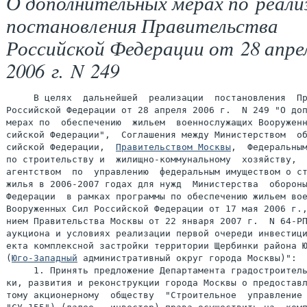
О дополнительных мерах по реали
постановления Правительства
Российской Федерации от 28 апре
2006 г. N 249
     В целях  дальнейшей  реализации  постановления  Пр
Российской Федерации от 28 апреля 2006 г.  N 249 "О доп
мерах по  обеспечению  жильем  военнослужащих Вооруженн
сийской Федерации",  Соглашения между Министерством  об
сийской Федерации,  
Правительством Москвы
,  Федеральным
по строительству и  жилищно-коммунальному  хозяйству,  
агентством  по  управлению  федеральным имуществом о ст
жилья в 2006-2007 годах для нужд  Министерства  обороны
Федерации  в рамках программы по обеспечению жильем вое
Вооруженных Сил Российской Федерации от 17 мая 2006 г.,
нием Правительства Москвы от 22 января 2007 г.  N 64-РП
аукциона и условиях реализации первой очереди инвестици
екта комплексной застройки территории Щербинки района Ю
(
Юго-Западный
 административный округ города Москвы)":

     1. Принять предложение Департамента градостроитель
ки, развития и реконструкции города Москвы о предоставл
тому акционерному  обществу  "Строительное  управление 