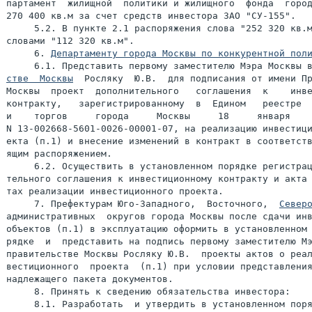
партамент  жилищной  политики и жилищного  фонда  город
270 400 кв.м за счет средств инвестора ЗАО "СУ-155".

     5.2. В пункте 2.1 распоряжения слова "252 320 кв.м
словами "112 320 кв.м".

     6. 
Департаменту города Москвы по конкурентной пол
     6.1. Представить первому заместителю Мэра Москвы 
стве  Москвы
  Росляку  Ю.В.  для подписания от имени Пр
Москвы  проект  дополнительного   соглашения  к    инве
контракту,   зарегистрированному  в  Едином   реестре  
и    торгов     города     Москвы     18     января    
N 13-002668-5601-0026-00001-07, на реализацию инвестици
екта (п.1) и внесение изменений в контракт в соответств
ящим распоряжением.

     6.2. Осуществить в установленном порядке регистрац
тельного соглашения к инвестиционному контракту и акта 
тах реализации инвестиционного проекта.

     7. Префектурам Юго-Западного,  Восточного,  
Север
административных  округов города Москвы после сдачи инв
объектов (п.1) в эксплуатацию оформить в установленном 
рядке  и  представить на подпись первому заместителю Мэ
правительстве Москвы Росляку Ю.В.  проекты актов о реал
вестиционного  проекта  (п.1) при условии представления
надлежащего пакета документов.

     8. Принять к сведению обязательства инвестора:

     8.1. Разработать  и утвердить в установленном поря