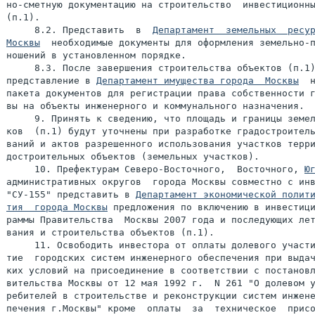
но-сметную документацию на строительство  инвестиционны
(п.1).

     8.2. Представить  в  
Департамент  земельных  ресур
Москвы
  необходимые документы для оформления земельно-п
ношений в установленном порядке.

     8.3. После завершения строительства объектов (п.1)
представление в 
Департамент имущества города  Москвы
  н
пакета документов для регистрации права собственности г
вы на объекты инженерного и коммунального назначения.

     9. Принять к сведению, что площадь и границы земел
ков  (п.1) будут уточнены при разработке градостроитель
ваний и актов разрешенного использования участков терри
достроительных объектов (земельных участков).

     10. Префектурам Северо-Восточного,  Восточного, 
Ю
административных округов  города Москвы совместно с инв
"СУ-155" представить в 
Департамент экономической полити
тия  города Москвы
 предложения по включению в инвестици
раммы Правительства  Москвы 2007 года и последующих лет
вания и строительства объектов (п.1).

     11. Освободить инвестора от оплаты долевого участи
тие  городских систем инженерного обеспечения при выдач
ких условий на присоединение в соответствии с постановл
вительства Москвы от 12 мая 1992 г.  N 261 "О долевом у
ребителей в строительстве и реконструкции систем инжене
печения г.Москвы" кроме  оплаты  за  техническое  присо