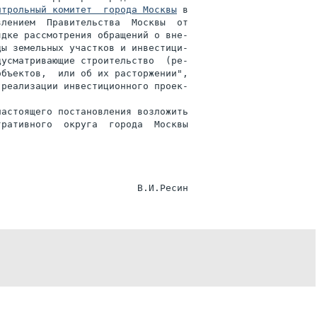
нтрольный комитет  города Москвы
 в

ядке рассмотрения обращений о вне-

ы земельных участков и инвестици-

усматривающие строительство  (ре-

бъектов,  или об их расторжении",

реализации инвестиционного проек-

астоящего постановления возложить

тративного  округа  города  Москвы
