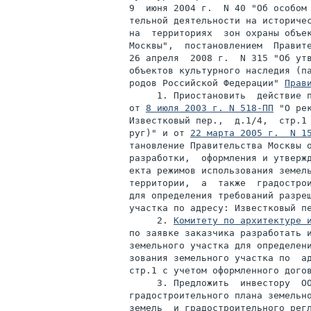
9  июня 2004 г.  N 40 "Об особом 
тельной деятельности на историчес
на  территориях  зон охраны объек
Москвы",  постановлением  Правите
26 апреля  2008 г.  N 315 "Об утв
объектов культурного наследия (па
родов Российской Федерации" 
Прав
     1. Приостановить  действие п
от 
8 июля 2003 г. N 518-ПП
 "О ре
Известковый пер.,  д.1/4,  стр.1 
руг)" и от 
22 марта 2005 г.  N 1
тановление Правительства Москвы 
разработки,  оформления и утвержд
екта режимов использования земель
территории,  а  также  градострои
для определения требований разреш
участка по адресу: Известковый пе
     2. 
Комитету по архитектуре 
по заявке заказчика разработать и
земельного участка для определени
зования земельного участка по  ад
стр.1 с учетом оформленного догов
     3. Предложить  инвестору  ОО
градостроительного плана земельно
земель  и градостроительного регл