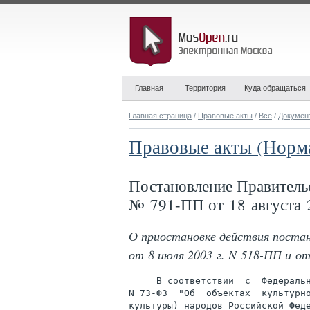
Главная
Территория
Куда обращаться
Главная страница
/
Правовые акты
/
Все
/
Докумен
Правовые акты (Норм
Постановление Правитель
№ 791-ПП от 18 августа 
О приостановке действия поста
от 8 июля 2003 г. N 518-ПП и о
     В соответствии  с  Федеральн
N 73-ФЗ  "Об  объектах  культурно
культуры) народов Российской Феде