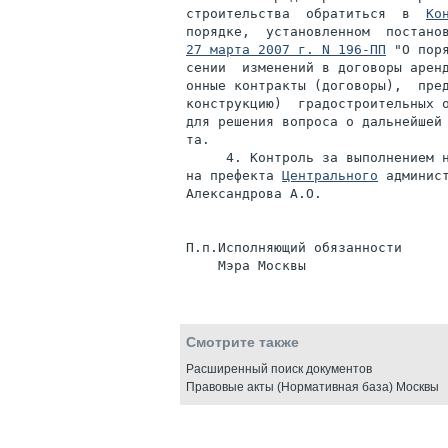
строительства  обратиться  в  
Ко
27 марта 2007 г. N 196-ПП
 "О пор
сении  изменений в договоры аренд
онные контракты (договоры),  пред
конструкцию)  градостроительных о
для решения вопроса о дальнейшей 
та.

     4. Контроль за выполнением н
на префекта 
Центрального
 админис
Александрова А.О.

П.п.Исполняющий обязанности

Смотрите также
Расширенный поиск документов
Правовые акты (Нормативная база) Москвы