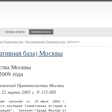
Органы власти
Правовые акты
ты Правительства
/
Постановления Правительства
/ Документ
ативная база) Москвы
ства Москвы
2009 года
новлений Правительства Москвы
т 22 марта 2005 г. N 152-ПП
ым  законом  от  25 июня  2002 г.

го наследия (памятниках истории и

рации",  Законом города Москвы от
