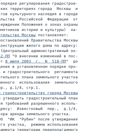
порядке регулирования градострои-

ких территориях города  Москвы  и

тов культурного наследия в городе

льства  Российской  Федерации  от

ерждении Положения о зонах охраны

мятников истории и культуры)  на-

ительство Москвы
 постановляет:

остановлений Правительства Москвы

конструкции жилого дома по адресу:

(Центральный административный ок-

52-ПП
 "О внесении изменений в пос-

от 
8 июля 2003  г.  N  518-ПП
"  до

ения в установленном порядке про-

 и градостроительного  регламента

тельного плана земельного участка

енного  использования  земельного

р., д.1/4, стр.1.

и градостроительству города Москвы
 утвердить градостроительный план

я требований разрешенного исполь-

ресу:  Известковый  пер.,  д.1/4,

ора аренды земельного участка.

О  "ИК  "Рубин" после утверждения

го участка,  режима использования

амента территории предполагаемого
