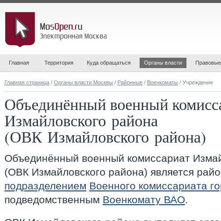
Главная
Территория
Куда обращаться
Органы власти
Правовые
Главная страница
/
Органы власти Москвы
/
Районные
/
Военкоматы
/ Учреждение
Объединённый военный комисс
Измайловского района
(ОВК Измайловского района)
Объединённый военный комиссариат Измай
(ОВК Измайловского района)
является рай
подразделением
Военного комиссариата г
подведомственным
Военкомату ВАО
.