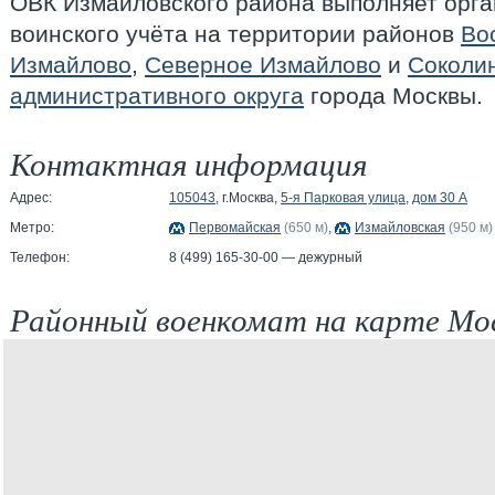
ОВК Измайловского района выполняет орга
воинского учёта на территории районов
Во
Измайлово
,
Северное Измайлово
и
Соколин
административного округа
города Москвы.
Контактная информация
Адрес:
105043
, г.Москва,
5-я Парковая улица
,
дом 30 А
Метро:
Первомайская
(650 м)
,
Измайловская
(950 м)
Телефон:
8 (499) 165-30-00 — дежурный
Районный военкомат на карте Мо