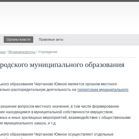
Органы власти
Правовые акты
ные
/
Муниципалитеты
/ Учреждение
родского муниципального образования
ьного образования Чертаново Южное
является органом местного
ельно-распорядительную деятельность на
территории муниципального
 решение вопросов местного значения, в том числе формирование
ние находящимся в муниципальной собственности имуществом,
чных и иных зрелищных мероприятий, взаимодействие с общественными
муниципального заказа, и т.д.
ьного образования Чертаново Южное осуществляет отдельные