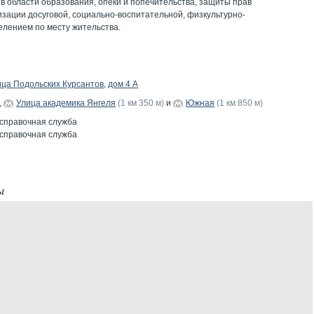
в области образования, опеки и попечительства, защиты прав
изации досуговой, социально-воспитательной, физкультурно-
елением по месту жительства.
ица Подольских Курсантов
,
дом 4 А
,
Улица академика Янгеля
(1 км 350 м)
и
Южная
(1 км 850 м)
 справочная служба
 справочная служба
ы