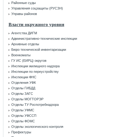
Районные суды
Управления соцзащиты (РУСЗН)
Управы районов
Власти окружного уровня
Агентства ДИГМ
Административно-технические инспекции
Архивные отделы
Бюро технической инвентаризации
Военкоматы
ГУ ИС (ЕИРЦ) округов
Инспекции жилищного надзора
Инспекции по переустройству
Инспекции ФНС
Отделения УФК
Отделы ГИБДД
Отделы ЗАГС
Отделы МОГТОРЭР
Отделы ТУ Роспотребнадзора
Отделы УФМС
Отделы УФССП
Отделы ФОМС
Отделы экологического контроля
Префектуры