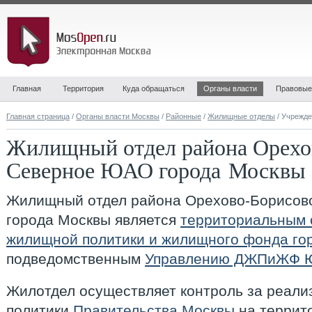
Главная
Территория
Куда обращаться
Органы власти
Правовые
Главная страница
/
Органы власти Москвы
/
Районные
/
Жилищные отделы
/ Учрежд
Жилищный отдел района Орехо
Северное ЮАО города Москвы
Жилищный отдел района Орехово-Борисо
города Москвы
является
территориальным 
жилищной политики и жилищного фонда го
подведомственным
Управлению ДЖПиЖФ 
Жилотдел осуществляет контроль за реал
политики
Правительства Москвы
на террит