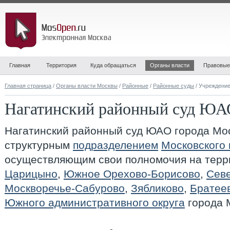
Главная
Территория
Куда обращаться
Органы власти
Правовые
Главная страница
/
Органы власти Москвы
/
Районные
/
Районные суды
/ Учреждени
Нагатинский районный суд ЮА
Нагатинский районный суд ЮАО города Мо
структурным
подразделением
Московского 
осуществляющим свои полномочия на терр
Царицыно
,
Южное Орехово-Борисово
,
Сев
Москворечье-Сабурово
,
Зябликово
,
Братее
Южного административного округа
города 