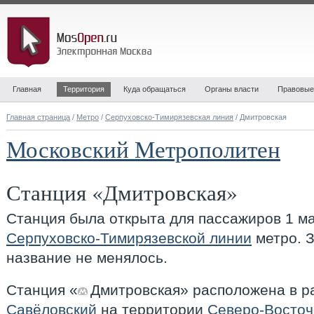
Главная
Территория
Куда обращаться
Органы власти
Правовые
Главная страница
/
Метро
/
Серпуховско-Тимирязевская линия
/ Дмитровская
Московский Метрополитен
Станция «Дмитровская»
Станция была открыта для пассажиров 1 ма
Серпуховско-Тимирязевской линии
метро. З
название не менялось.
Станция «
Дмитровская
» расположена в 
Савёловский
на территории
Северо-Восточ