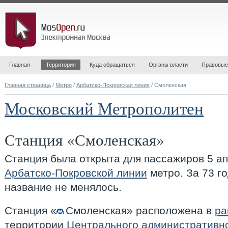
Главная
Территория
Куда обращаться
Органы власти
Правовые
Главная страница
/
Метро
/
Арбатско-Покровская линия
/ Смоленская
Московский Метрополитен
Станция «Смоленская»
Станция была открыта для пассажиров 5 ап
Арбатско-Покровской линии
метро. За 73 г
название не менялось.
Станция «
Смоленская
» расположена в
ра
территории
Центрального административно