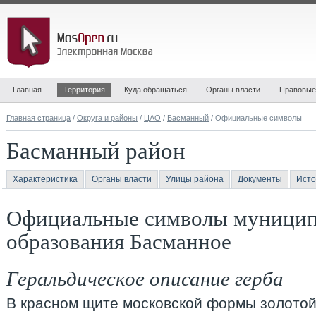
Главная
Территория
Куда обращаться
Органы власти
Правовые
Главная страница
/
Округа и районы
/
ЦАО
/
Басманный
/ Официальные символы
Басманный район
Характеристика
Органы власти
Улицы района
Документы
Исто
Официальные символы муницип
образования Басманное
Геральдическое описание герба
В красном щите московской формы золото