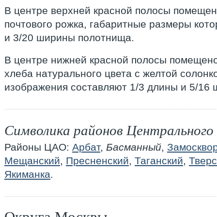
В центре верхней красной полосы помещен
почтового рожка, габаритные размеры кото
и 3/20 ширины полотнища.
В центре нижней красной полосы помещено
хлеба натурального цвета с желтой солонк
изображения составляют 1/3 длины и 5/16
Символика районов Центрального
Районы ЦАО:
Арбат
,
Басманный
,
Замоскво
Мещанский
,
Пресненский
,
Таганский
,
Тверс
Якиманка
.
Округа Москвы