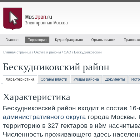
Главная
Территория
Куда обращаться
Органы власти
Правовые
Главная страница
/
Округа и районы
/
САО
/ Бескудниковский
Бескудниковский район
Характеристика
Органы власти
Улицы района
Документы
Исто
Характеристика
Бескудниковский район входит в состав 16
административного округа
города Москвы. 
территорию в 327 гектаров в нём насчитыв
Численность проживающего здесь населени