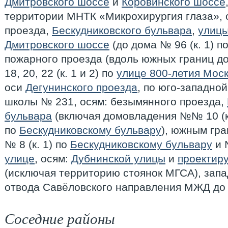
Дмитровского шоссе
и
Коровинского шоссе
территории МНТК «Микрохирургия глаза», 
проезда,
Бескудниковского бульвара
,
улицы
Дмитровского шоссе
(до дома № 96 (к. 1) п
пожарного проезда (вдоль южных границ д
18, 20, 22 (к. 1 и 2) по
улице 800-летия Мос
оси
Дегунинского проезда
, по юго-западно
школы № 231, осям: безымянного проезда,
бульвара
(включая домовладения №№ 10 (к. 1
по
Бескудниковскому бульвару
), южным гр
№ 8 (к. 1) по
Бескудниковскому бульвару
и 
улице
, осям:
Дубнинской улицы
и
проектир
(исключая территорию стоянок МГСА), зап
отвода Савёловского направления МЖД до
Соседние районы