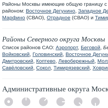
Районы Москвы имеющие общую границу с 
районом:
Восточное Дегунино
,
Западное Д
Марфино
(СВАО),
Отрадное
(СВАО) и
Тими
Районы Северного округа Москвы
Список районов САО:
Аэропорт
,
Беговой
,
Б
Войковский
,
Головинский
,
Восточное Дегун
Дмитровский
,
Коптево
,
Левобережный
,
Мол
Савёловский
,
Сокол
,
Тимирязевский
,
Ховри
Административные округа Мос