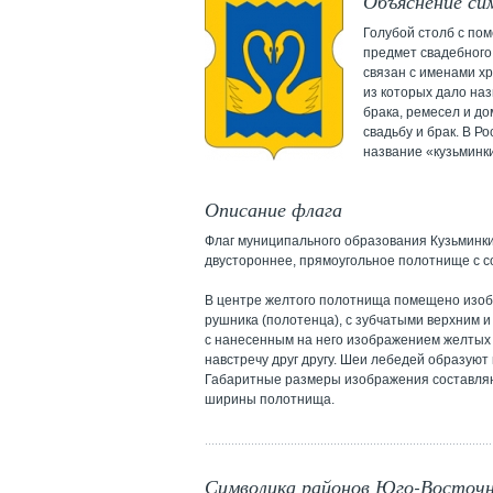
Объяснение си
Голубой столб с по
предмет свадебного
связан с именами хр
из которых дало на
брака, ремесел и д
свадьбу и брак. В Р
название «кузьминк
Описание флага
Флаг муниципального образования Кузьминк
двустороннее, прямоугольное полотнище с с
В центре желтого полотнища помещено изоб
рушника (полотенца), с зубчатыми верхним и
с нанесенным на него изображением желты
навстречу друг другу. Шеи лебедей образуют 
Габаритные размеры изображения составляю
ширины полотнища.
Символика районов Юго-Восточн