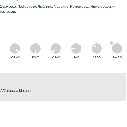
Кузьминки
,
Лефортово
,
Люблино
,
Марьино
,
Некрасовка
,
Нижегородский
,
портовый
.
ЮВАО
ЮАО
ЮЗАО
ЗАО
СЗАО
ЗелАО
АО) города Москвы