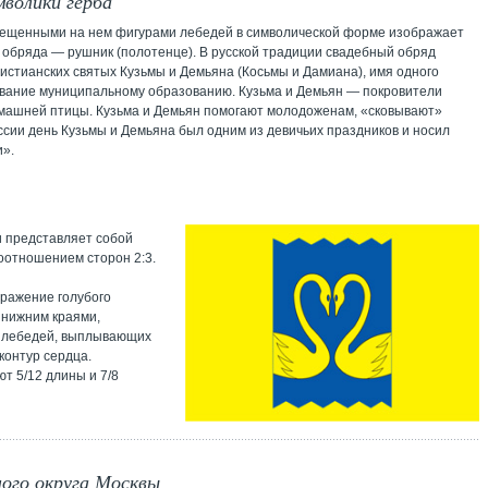
мволики герба
мещенными на нем фигурами лебедей в символической форме изображает
 обряда — рушник (полотенце). В русской традиции свадебный обряд
истианских святых Кузьмы и Демьяна (Косьмы и Дамиана), имя одного
звание муниципальному образованию. Кузьма и Демьян — покровители
омашней птицы. Кузьма и Демьян помогают молодоженам, «сковывают»
оссии день Кузьмы и Демьяна был одним из девичьих праздников и носил
и».
и представляет собой
оотношением сторон 2:3.
ражение голубого
 нижним краями,
х лебедей, выплывающих
контур сердца.
т 5/12 длины и 7/8
ого округа Москвы