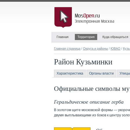
Главная
Территория
Куда обращаться
Главная страница
/
Округа и районы
/
ЮВАО
/
Кузь
Район Кузьминки
Характеристика
Органы власти
Улицы
Официальные символы мун
Геральдическое описание герба
В золотом щите московской формы — укороче
двумя выплывающими из боков к центру золо