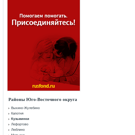
Районы Юго-Восточного округа
Выхино-Жулебино
Капотня
Кузьминки
Лефортово
Люблино