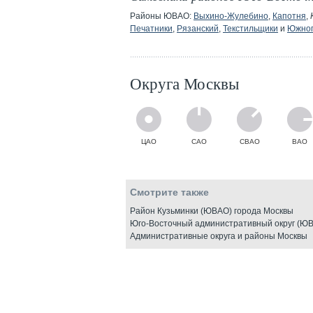
Районы ЮВАО:
Выхино-Жулебино
,
Капотня
,
Печатники
,
Рязанский
,
Текстильщики
и
Южно
Округа Москвы
ЦАО
САО
СВАО
ВАО
Смотрите также
Район Кузьминки (ЮВАО) города Москвы
Юго-Восточный административный округ (ЮВ
Административные округа и районы Москвы