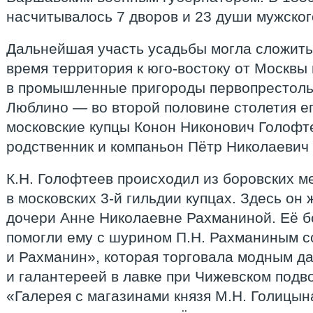
насчитывалось 7 дворов и 23 души мужског
Дальнейшая участь усадьбы могла сложить
время территория к юго-востоку от Москвы
в промышленные пригороды первопрестоль
Люблино — во второй половине столетия е
московские купцы Конон Никонович Голофт
родственник и компаньон Пётр Николаевич
К.Н. Голофтеев происходил из боровских ме
в московских 3-й гильдии купцах. Здесь он
дочери Анне Николаевне Рахманиной. Её б
помогли ему с шурином П.Н. Рахманиным 
и Рахманин», которая торговала модным д
и галантереей в лавке при Чижевском подво
«Галерея с магазинами князя М.Н. Голицын