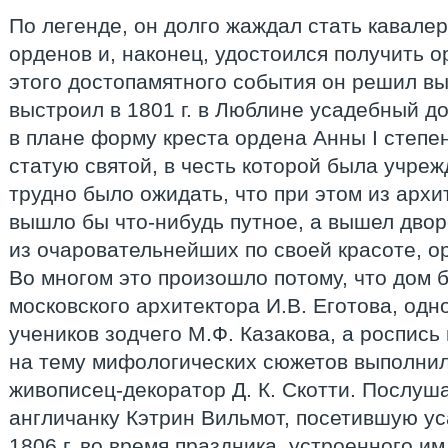
По легенде, он долго жаждал стать кавале
орденов и, наконец, удостоился получить о
этого достопамятного события он решил вы
выстроил в 1801 г. в Люблине усадебный д
в плане форму креста ордена Анны I степен
статую святой, в честь которой была учреж
трудно было ожидать, что при этом из арх
вышло бы что-нибудь путное, а вышел двор
из очаровательнейших по своей красоте, ор
Во многом это произошло потому, что дом б
московского архитектора И.В. Еготова, од
учеников зодчего М.Ф. Казакова, а роспис
на тему мифологических сюжетов выполнил
живописец-декоратор Д. К. Скотти. Послу
англичанку Кэтрин Вильмот, посетившую ус
1806 г. во время праздника, устроенного им 