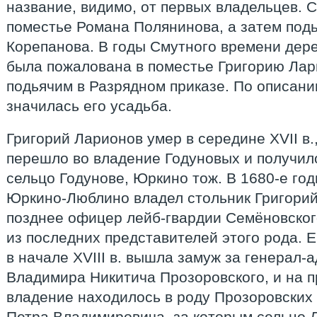
название, видимо, от первых владельцев. 
поместье Романа Полянинова, а затем подь
Корепанова. В годы Смутного времени дерев
была пожалована в поместье Григорию Ла
подьячим в Разрядном приказе. По описанию
значилась его усадьба.
Григорий Ларионов умер в середине XVII в
перешло во владение Годуновых и получил
сельцо Годунове, Юркино тож. В 1680-е го
Юркино-Люблино владел стольник Григорий
позднее офицер лейб-гвардии Семёновског
из последних представителей этого рода. 
в начале XVIII в. вышла замуж за генерал-
Владимира Никитича Прозоровского, и на п
владение находилось в роду Прозоровских
Петра Владимировича, за которым сельцо 