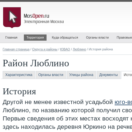
Главная
Территория
Куда обращаться
Органы власти
Правовые
Главная страница
/
Округа и районы
/
ЮВАО
/
Люблино
/ История района
Район Люблино
Характеристика
Органы власти
Улицы района
Документы
Исто
История
Другой не менее известной усадьбой
юго-в
Люблино, по названию которой получил св
Первые сведения об этих местах восходят к
здесь находилась деревня Юркино на речке