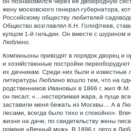
он познакомился через её двоюродную сес
жену московского генерал-губернатора, ко
Российскому обществу любителей садоводс
Общество возглавлял К.Н. Голофтеев, став
купцом 1-й гильдии. Он вместе с шурином и
Люблино.
Компаньоны приводят в порядок дворец и 
и хозяйственные постройки переоборудуют 
их дачникам. Среди них были и известные 
литературы Люблино вошло тем, что на одн
родственников Ивановых в 1866 г. жил Ф.М
он писал: «…нестерпимая жара, а пуще все
заставили меня бежать из Москвы… А в Лю
лесами, всегда было тихо и спокойно». Вп
жизни на даче, по свидетельству жены писа
романе «Вечный муж». В 1896 г. лето в Лю