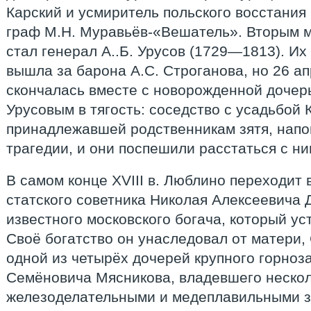
Карский и усмиритель польского восстания
граф М.Н. Муравьёв-«Вешатель». Вторым 
стал генерал А..Б. Урусов (1729—1813). И
вышла за барона А.С. Строганова, но 26 ап
скончалась вместе с новорожденной дочер
Урусовым в тягость: соседство с усадьбой 
принадлежавшей родственникам зятя, нап
трагедии, и они поспешили расстаться с ни
В самом конце XVIII в. Люблино переходит 
статского советника Николая Алексеевича 
известного московского богача, который ус
Своё богатство он унаследовал от матери
одной из четырёх дочерей крупного горноз
Семёновича Мясникова, владевшего неско
железоделательными и медеплавильными з