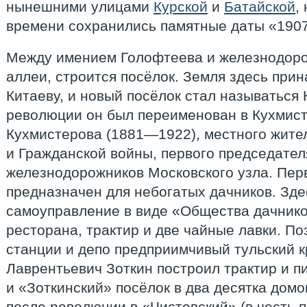
нынешними улицами
Курской
и
Батайской
,
времени сохранились памятные даты «1907
Между имением Голофтеева и железнодоро
аллеи, строится посёлок. Земля здесь прин
Китаеву, и новый посёлок стал называться
революции он был переименован в Кухмист
Кухмистерова (1881—1922), местного жите
и Гражданской войны, первого председате
железнодорожников Московского узла. Пер
предназначен для небогатых дачников. Зде
самоуправление в виде «Общества дачнико
ресторана, трактир и две чайные лавки. П
станции и депо предприимчивый тульский 
Лаврентьевич Зоткин построил трактир и пи
и «Зоткинский» посёлок в два десятка дом
после революции в «Чистовский» (в честь 