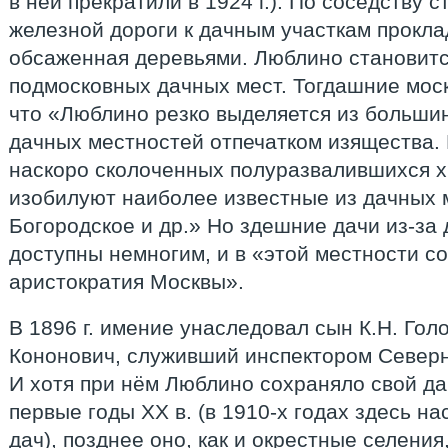
в ней прекратили в 1924 г.). По соседству с
железной дороги к дачным участкам прокла
обсаженная деревьями. Люблино становитс
подмосковных дачных мест. Тогдашние моск
что «Люблино резко выделяется из больши
дачных местностей отпечатком изящества. 
наскоро сколоченных полуразвалившихся х
изобилуют наиболее известные из дачных 
Богородское и др.» Но здешние дачи из-за
доступны немногим, и в «этой местности 
аристократия Москвы».
В 1896 г. имение унаследовал сын К.Н. Го
Кононович, служивший инспектором Северн
И хотя при нём Люблино сохраняло свой да
первые годы XX в. (в 1910-х годах здесь н
дач), позднее оно, как и окрестные селения