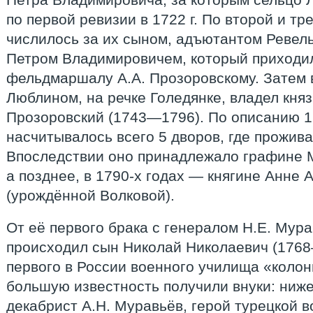
по первой ревизии в 1722 г. По второй и т
числилось за их сыном, адъютантом Ревель
Петром Владимировичем, который приходи
фельдмаршалу А.А. Прозоровскому. Затем в
Люблином, на речке Голедянке, владел кня
Прозоровский (1743—1796). По описанию 17
насчитывалось всего 5 дворов, где прожив
Впоследствии оно принадлежало графине М
а позднее, в 1790-х годах — княгине Анне
(урождённой Волковой).
От её первого брака с генералом Н.Е. Мура
происходил сын Николай Николаевич (1768
первого в России военного училища «колон
большую известность получили внуки: ниж
декабрист А.Н. Муравьёв, герой турецкой 