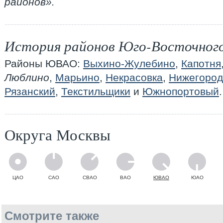
районов».
История районов Юго-Восточного
Районы ЮВАО:
Выхино-Жулебино
,
Капотня
Люблино
,
Марьино
,
Некрасовка
,
Нижегород
Рязанский
,
Текстильщики
и
Южнопортовый
.
Округа Москвы
ЦАО
САО
СВАО
ВАО
ЮВАО
ЮАО
Смотрите также