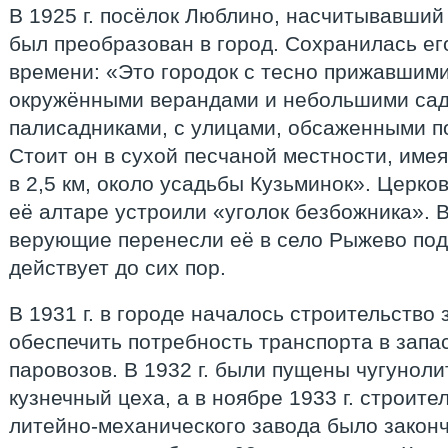
В 1925 г. посёлок Люблино, насчитывавший
был преобразован в город. Сохранилась ег
времени: «Это городок с тесно прижавшими
окружёнными верандами и небольшими сад
палисадниками, с улицами, обсаженными п
Стоит он в сухой песчаной местности, име
в 2,5 км, около усадьбы Кузьминок». Церков
её алтаре устроили «уголок безбожника». В
верующие перенесли её в село Рыжево под 
действует до сих пор.
В 1931 г. в городе началось строительство 
обеспечить потребность транспорта в запа
паровозов. В 1932 г. были пущены чугунол
кузнечный цеха, а в ноябре 1933 г. строит
литейно-механического завода было законче