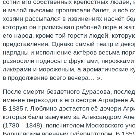
сотни его собственных крепостных людей, 
и малой пьесами проплясали балет, и всё с
хозяин рассыпался в извинениях насчёт бе
которую он приписывал рабочей поре и жат
его народ, кроме той горсти людей, котору
представления. Однако самый театр и дек
нарядны и исполнение актёров весьма пор
разносили подносы с фруктами, пирожками
ликёрами и мороженым, а ароматические к
в продолжение всего вечера… ».
После смерти бездетного Дурасова, послед
имение переходит к его сестре Аграфене А
В 1835 г. Люблино достается её дочери Аг
которая была замужем за Александром Ал
(1780—1848), попечителем Московского уче
Варшавским военным губернатором. В 1859