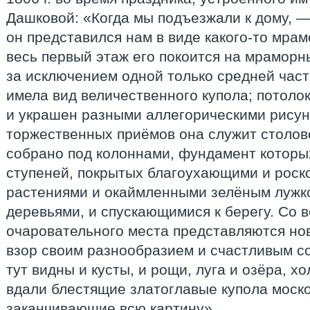
Дашковой: «Когда мы подъезжали к дому, —
он представился нам в виде какого-то мрам
весь первый этаж его покоится на мраморн
за исключением одной только средней част
имела вид величественного купола; потоло
и украшен разными аллегорическими рисунк
торжественных приёмов она служит столов
собрано под колоннами, фундамент которы
ступеней, покрытых благоухающими и рос
растениями и окаймленными зелёным лужк
деревьями, и спускающимися к берегу. Со в
очаровательного места представляются н
взор своим разнообразием и счастливым со
тут видны и кусты, и рощи, луга и озёра, х
вдали блестящие златоглавые купола моско
заканчивающие всю картину».