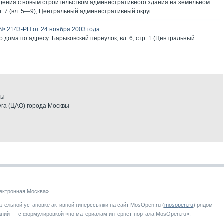
дения с новым строительством административного здания на земельном
вл. 7 (вл. 5—9), Центральный административный округ
 2143-РП от 24 ноября 2003 года
 дома по адресу: Барыковский переулок, вл. 6, стр. 1 (Центральный
вы
га (ЦАО) города Москвы
ектронная Москва»
тельной установке активной гиперссылки на сайт MosOpen.ru (
mosopen.ru
) рядом
аний — с формулировкой «по материалам интернет-портала MosOpen.ru».