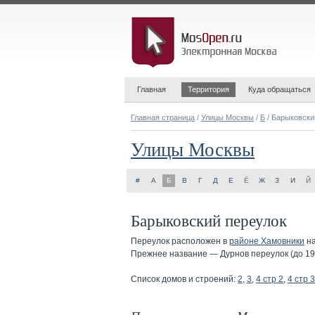
Главная
Территория
Куда обращаться
Главная страница
/
Улицы Москвы
/
Б
/ Барыковски
Улицы Москвы
#
А
Б
В
Г
Д
Е
Ё
Ж
З
И
Й
Барыковский переулок
Переулок расположен в
районе Хамовники
на
Прежнее название — Дурнов переулок (до 191
Список домов и строений:
2
,
3
,
4 стр 2
,
4 стр 3