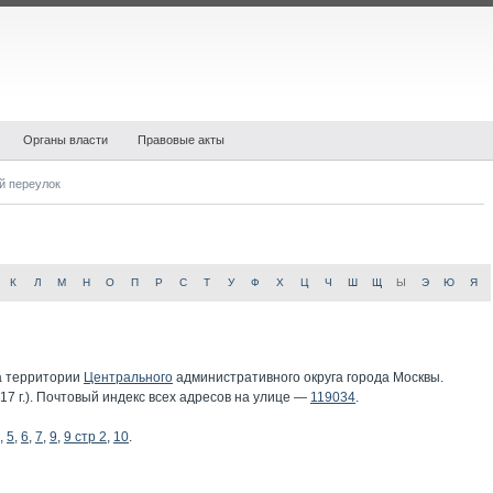
Органы власти
Правовые акты
й переулок
К
Л
М
Н
О
П
Р
С
Т
У
Ф
Х
Ц
Ч
Ш
Щ
Ы
Э
Ю
Я
 территории
Центрального
административного округа города Москвы.
7 г.). Почтовый индекс всех адресов на улице —
119034
.
,
5
,
6
,
7
,
9
,
9 стр 2
,
10
.