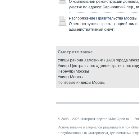
О комплексной реконструкции домовла
участке по адресу: Барыковский пер., 
Распоряжение Правительства Москвы №
О реконструкции с реставрацией жилого
административный округ)
Смотрите также
Улицы района Хамовники (ЦАО) города Моск
Улицы Центрального административного окру
Переулки Москвы
Улицы Москвы
Почтовые индексы Москвы
© 2008—2026 Интернет-портал «MosOpen.ru — Эл
Использование материалов разрешается при обяза
с опубликованным материалом, для печатных изд