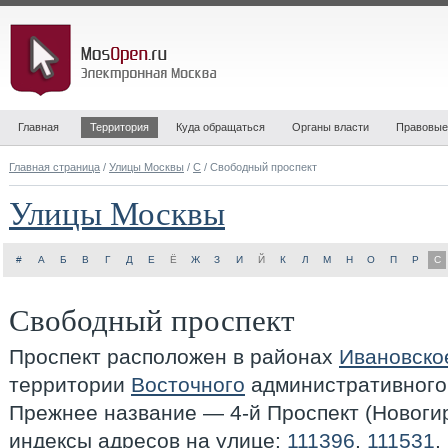
Главная
Территория
Куда обращаться
Органы власти
Правовые
Главная страница
/
Улицы Москвы
/
С
/ Свободный проспект
Улицы Москвы
#
А
Б
В
Г
Д
Е
Ё
Ж
З
И
Й
К
Л
М
Н
О
П
Р
С
Свободный проспект
Проспект расположен в районах
Ивановско
территории
Восточного
административного 
Прежнее название — 4-й Проспект (Новогире
индексы адресов на улице:
111396
,
111531
,