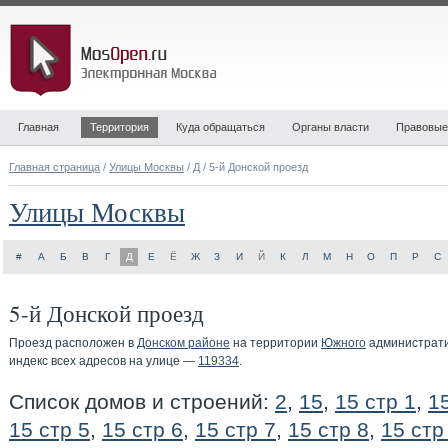
Главная
Территория
Куда обращаться
Органы власти
Правовые
Главная страница
/
Улицы Москвы
/
Д
/ 5-й Донской проезд
Улицы Москвы
#
А
Б
В
Г
Д
Е
Ё
Ж
З
И
Й
К
Л
М
Н
О
П
Р
С
5-й Донской проезд
Проезд расположен в
Донском районе
на территории
Южного
администрати
индекс всех адресов на улице —
119334
.
Список домов и строений:
2
,
15
,
15 стр 1
,
1
15 стр 5
,
15 стр 6
,
15 стр 7
,
15 стр 8
,
15 стр