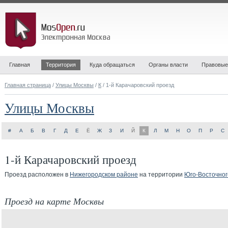
Главная
Территория
Куда обращаться
Органы власти
Правовые
Главная страница
/
Улицы Москвы
/
К
/ 1-й Карачаровский проезд
Улицы Москвы
#
А
Б
В
Г
Д
Е
Ё
Ж
З
И
Й
К
Л
М
Н
О
П
Р
С
1-й Карачаровский проезд
Проезд расположен в
Нижегородском районе
на территории
Юго-Восточног
Проезд на карте Москвы