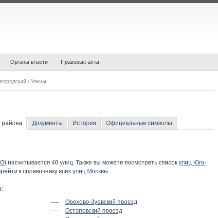
Органы власти
Правовые акты
городский
/ Улицы
 района
Документы
История
Официальные символы
О
) насчитывается 40 улиц. Также вы можете посмотреть список
улиц Юго-
перейти к справочнику
всех улиц Москвы
.
:
Орехово-Зуевский проезд
Остаповский проезд