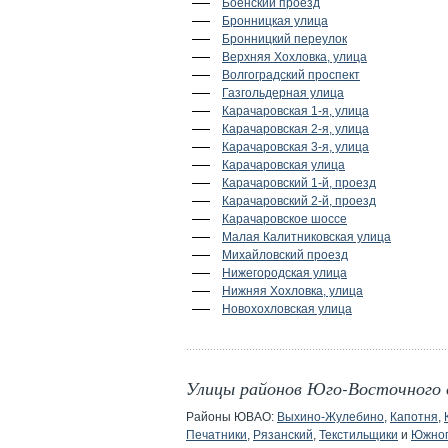
Боенский проезд
Бронницкая улица
Бронницкий переулок
Верхняя Хохловка, улица
Волгоградский проспект
Газгольдерная улица
Карачаровская 1-я, улица
Карачаровская 2-я, улица
Карачаровская 3-я, улица
Карачаровская улица
Карачаровский 1-й, проезд
Карачаровский 2-й, проезд
Карачаровское шоссе
Малая Калитниковская улица
Михайловский проезд
Нижегородская улица
Нижняя Хохловка, улица
Новохохловская улица
Улицы районов Юго-Восточного 
Районы ЮВАО:
Выхино-Жулебино
,
Капотня
,
Печатники
,
Рязанский
,
Текстильщики
и
Южно