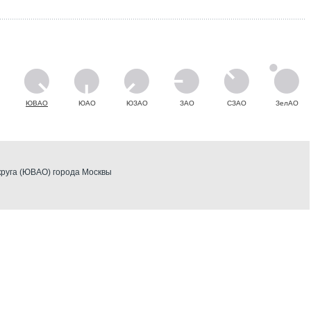
ЮВАО
ЮАО
ЮЗАО
ЗАО
СЗАО
ЗелАО
круга (ЮВАО) города Москвы