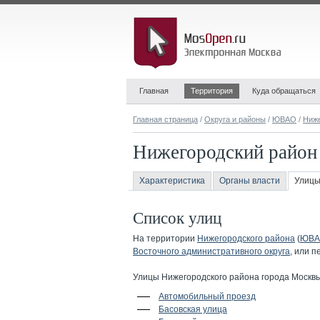
Главная
Территория
Куда обращаться
Главная страница
/
Округа и районы
/
ЮВАО
/
Ниже
Нижегородский район
Характеристика
Органы власти
Улицы
Список улиц
На территории
Нижегородского района
(
ЮВА
Восточного административного округа
, или 
Улицы Нижегородского района города Москвы
Автомобильный проезд
Басовская улица