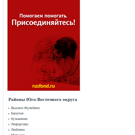
Районы Юго-Восточного округа
Выхино-Жулебино
Капотня
Кузьминки
Лефортово
Люблино