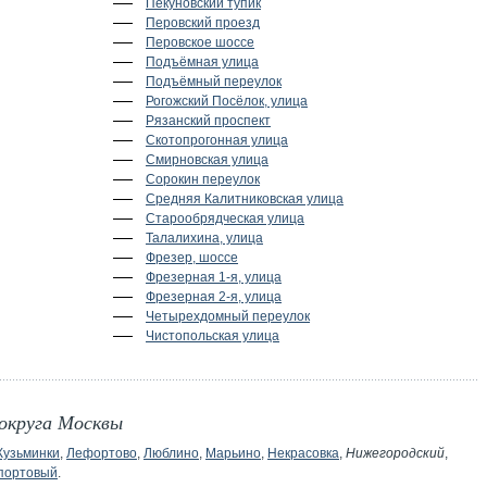
Пекуновский тупик
Перовский проезд
Перовское шоссе
Подъёмная улица
Подъёмный переулок
Рогожский Посёлок, улица
Рязанский проспект
Скотопрогонная улица
Смирновская улица
Сорокин переулок
Средняя Калитниковская улица
Старообрядческая улица
Талалихина, улица
Фрезер, шоссе
Фрезерная 1-я, улица
Фрезерная 2-я, улица
Четырехдомный переулок
Чистопольская улица
округа Москвы
Кузьминки
,
Лефортово
,
Люблино
,
Марьино
,
Некрасовка
,
Нижегородский
,
портовый
.