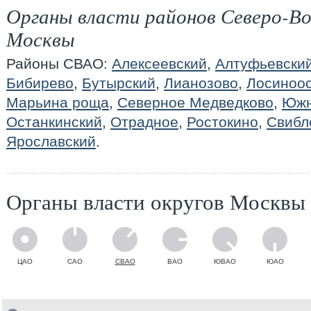
Органы власти районов Северо-Во
Москвы
Районы СВАО:
Алексеевский
,
Алтуфьевски
Бибирево
,
Бутырский
,
Лианозово
,
Лосиноос
Марьина роща
,
Северное Медведково
,
Южн
Останкинский
,
Отрадное
,
Ростокино
,
Свибл
Ярославский
.
Органы власти округов Москвы
ЦАО
САО
СВАО
ВАО
ЮВАО
ЮАО